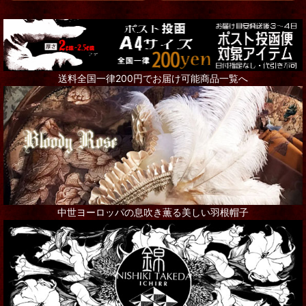
アクセサリー全て
Steampunk Goggles
送料全国一律200円でお届け可能商品一覧へ
リング
ネックレス
ピアス
ブローチ
その他アクセサリー
中世ヨーロッパの息吹き薫る美しい羽根帽子
インテリア
シャンデリア・ランプ
写真・アート・ポスター