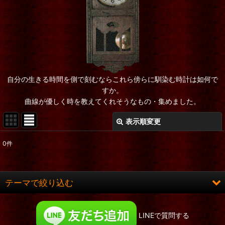
自分の生きる時間を側で刻むならこれら傍らに馴染む時計は如何で
すか。
曲線が優しく時を教えてくれそうなもの・集めました。
表示順変更
閉じる
0
件
表示数
:
在庫あり
テーマで絞り込む
並び順
:
ロング&ヒット
LINEで質問する
絞り込む