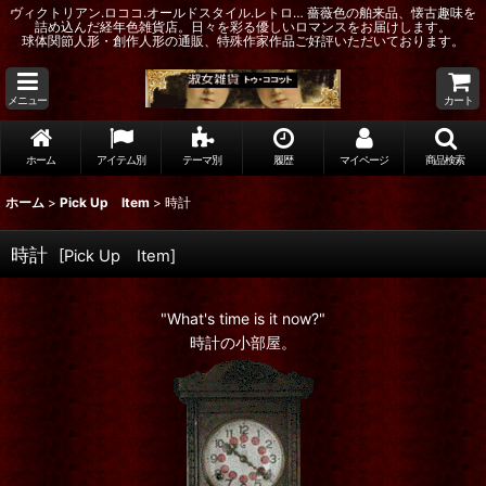
ヴィクトリアン.ロココ.オールドスタイル.レトロ… 薔薇色の舶来品、懐古趣味を
詰め込んだ経年色雑貨店。日々を彩る優しいロマンスをお届けします。
球体関節人形・創作人形の通販、特殊作家作品ご好評いただいております。
メニュー
カート
ホーム
アイテム別
テーマ別
履歴
マイページ
商品検索
ホーム
>
Pick Up Item
>
時計
時計
[
Pick Up Item
]
"What's time is it now?"
時計の小部屋。