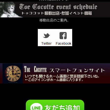
ちょっと配るのにおすすめプチギフト特集
すずらんの日
移動出店のご案内。
In the Dark
壱点物特集
「記憶の小部屋」展
夜める廃園