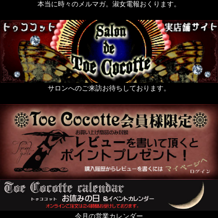
うさぎなもの
本当に時々のメルマガ。淑女電報おくります。
梟ーふくろうー
zoo 色々動物なもの
薔薇なもの。
天使なもの。
サロンへのご来訪お待ちしております。
ポスト投函便発送OKのお品
送料無料まで後少し（500円以下のお品）
絢爛黄金色装飾品の頁
For KID's and Baby and FANY
オブジェ・人形・立体アート
From Europe
今月の営業カレンダー