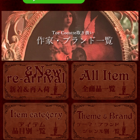
お洋服
コルセット
靴
服飾小物
帽子他
ロマ傘
OTHER
KITCHEN
時計
バッグ・ポーチ
トランク・BOX