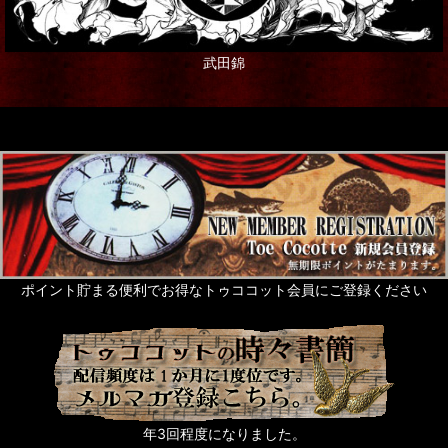
本・書籍
武田錦
ポストカード
ステーショナリー
ギフト
グリーティングカード
Rose de Reficul et Guiggles
サシェ・芳香剤・入浴剤他
ポイント貯まる便利でお得なトゥココット会員にご登録ください
ネイルアート
タッセル
猫なもの
年3回程度になりました。