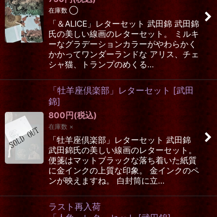
在庫数 ◯
「＆ALICE」レターセット 武田錦 武田錦
氏の美しい線画のレターセット。 ミルキ
ーなグラデーションカラーがやわらかく
かかってワンダーランドな アリス、チェ
シャ猫、トランプのめくる…
「牡羊座倶楽部」レターセット
[
武田
錦
]
800
円
(税込)
在庫数 ×
「牡羊座倶楽部」レターセット 武田錦
武田錦氏の美しい線画のレターセット。
便箋はマットブラックな落ち着いた紙質
に金インクの上質な印象。 金インクのペ
ンが映えますね。 白封筒に立…
ラスト再入荷