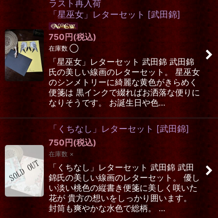
ラスト再入荷
「星巫女」レターセット
[
武田錦
]
750
円
(税込)
在庫数 ◯
「星巫女」レターセット 武田錦 武田錦
氏の美しい線画のレターセット。 星巫女
のシンメトリーに綺麗な黄色がきらめく
便箋は 黒インクで綴ればお洒落な便りに
なりそうです。 お誕生日や色…
「くちなし」レターセット
[
武田錦
]
750
円
(税込)
在庫数 ×
「くちなし」レターセット 武田錦 武田
錦氏の美しい線画のレターセット。 優し
い淡い桃色の縦書き便箋に美しく咲いた
花が 貴方の想いをしっかり囲います。
封筒も爽やかな水色で総柄。 …