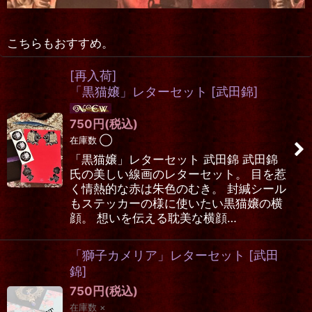
こちらもおすすめ。
[再入荷]
「黒猫嬢」レターセット
[
武田錦
]
750
円
(税込)
在庫数 ◯
「黒猫嬢」レターセット 武田錦 武田錦
氏の美しい線画のレターセット。 目を惹
く情熱的な赤は朱色のむき。 封緘シール
もステッカーの様に使いたい黒猫嬢の横
顔。 想いを伝える耽美な横顔…
「獅子カメリア」レターセット
[
武田
錦
]
750
円
(税込)
在庫数 ×