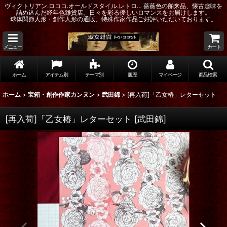
ヴィクトリアン.ロココ.オールドスタイル.レトロ… 薔薇色の舶来品、懐古趣味を
詰め込んだ経年色雑貨店。日々を彩る優しいロマンスをお届けします。
球体関節人形・創作人形の通販、特殊作家作品ご好評いただいております。
メニュー
カート
ホーム
アイテム別
テーマ別
履歴
マイページ
商品検索
ホーム
>
宝箱・創作作家カンヌン
>
武田錦
>
[再入荷]「乙女椿」レターセット
[再入荷]「乙女椿」レターセット
[
武田錦
]