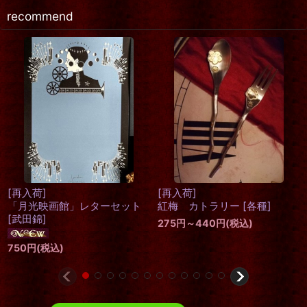
recommend
[再入荷]
[再入荷]
敬虔な幼子
[
エドワード・ゴー
インコ＆パーチ
[
Covent
リー
]
Garden
]
1,320
円
(税込)
3,520
円
(税込)