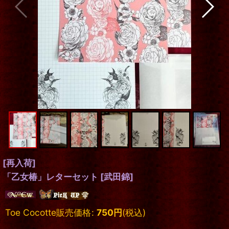
[再入荷]
「乙女椿」レターセット
[
武田錦
]
Toe Cocotte販売価格
:
750
円
(税込)