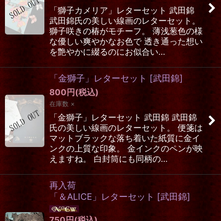
「獅子カメリア」レターセット 武田錦
武田錦氏の美しい線画のレターセット。
獅子咲きの椿がモチーフ。 薄浅葱色の様
な優しい爽やかなお色で 透き通った想い
を艶やかに綴るのにお似合い…
「金獅子」レターセット
[
武田錦
]
800
円
(税込)
在庫数 ×
「金獅子」レターセット 武田錦 武田錦
氏の美しい線画のレターセット。 便箋は
マットブラックな落ち着いた紙質に金イ
ンクの上質な印象。 金インクのペンが映
えますね。 白封筒にも同柄の…
再入荷
「＆ALICE」レターセット
[
武田錦
]
750
円
(税込)