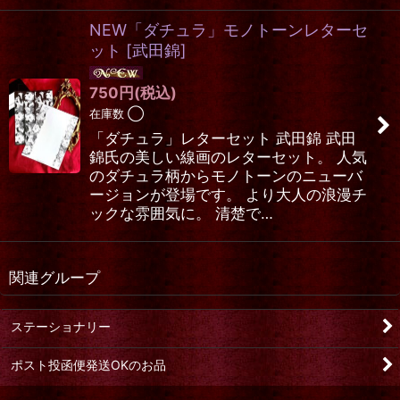
NEW「ダチュラ」モノトーンレターセ
ット
[
武田錦
]
750
円
(税込)
在庫数 ◯
「ダチュラ」レターセット 武田錦 武田
錦氏の美しい線画のレターセット。 人気
のダチュラ柄からモノトーンのニューバ
ージョンが登場です。 より大人の浪漫チ
ックな雰囲気に。 清楚で…
関連グループ
ステーショナリー
ポスト投函便発送OKのお品