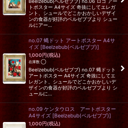
Beelzebub(ベルゼブブ) no.06 ロゴ アー
トポスター A4サイズ 奇抜にしてエレガ
ント、シュールでどこかおかしいデザイ
ンの食器が好評のベルゼブブより シュー
ルにアー…
no.07 蝿ドット アートポスター A4サ
イズ
[
Beelzebub(ベルゼブブ)
]
1,000
円
(税込)
在庫数 ◯
Beelzebub(ベルゼブブ) no.07 蝿ドット
アートポスター A4サイズ 奇抜にしてエ
レガント、シュールでどこかおかしいデ
ザインの食器が好評のベルゼブブより シ
ュールに…
no.09 ケンタウロス アートポスター
A4サイズ
[
Beelzebub(ベルゼブブ)
]
1,000
円
(税込)