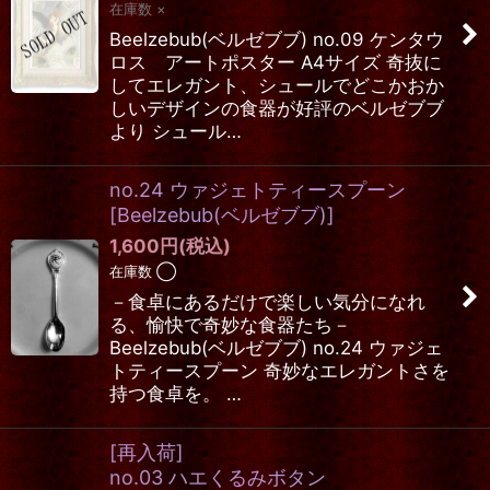
在庫数 ×
Beelzebub(ベルゼブブ) no.09 ケンタウ
ロス アートポスター A4サイズ 奇抜に
してエレガント、シュールでどこかおか
しいデザインの食器が好評のベルゼブブ
より シュール…
no.24 ウァジェトティースプーン
[
Beelzebub(ベルゼブブ)
]
1,600
円
(税込)
在庫数 ◯
－食卓にあるだけで楽しい気分になれ
る、愉快で奇妙な食器たち－
Beelzebub(ベルゼブブ) no.24 ウァジェ
トティースプーン 奇妙なエレガントさを
持つ食卓を。 …
[再入荷]
no.03 ハエくるみボタン