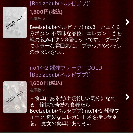
[
Beelzebub(ベルゼブブ)
]
1,800
円
(税込)
在庫数 ×
Beelzebub(ベルゼブブ) no.3 ハエくる
みボタン 不気味な品位、エレガントさを
蝿の包みボタン8個セットです。 ダーク
でホラーな雰囲気に。 ブラウスやシャツ
のボタンをつ…
no.14-2 髑髏フォーク GOLD
[
Beelzebub(ベルゼブブ)
]
1,600
円
(税込)
在庫数 ×
－食卓にあるだけで楽しい気分になれ
る、愉快で奇妙な食器たち－
Beelzebub(ベルゼブブ) no.14-2 髑髏フ
ォーク 奇妙なエレガントさを持つ食卓
を。 魔女の食卓にありそ…