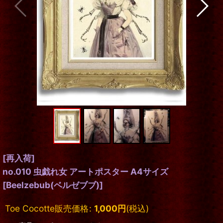
[再入荷]
no.010 虫戯れ女 アートポスター A4サイズ
[
Beelzebub(ベルゼブブ)
]
Toe Cocotte販売価格
:
1,000
円
(税込)