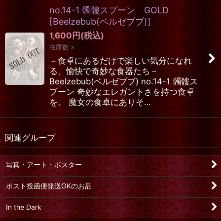
no.14-1 髑髏スプーン GOLD
[
Beelzebub(ベルゼブブ)
]
1,600
円
(税込)
在庫数 ×
－食卓にあるだけで楽しい気分になれ
る、愉快で奇妙な食器たち－
Beelzebub(ベルゼブブ) no.14-1 髑髏ス
プーン 奇妙なエレガントさを持つ食卓
を。 魔女の食卓にありそ…
関連グループ
写真・アート・ポスター
ポスト投函便発送OKのお品
In the Dark