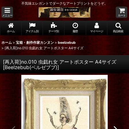
不気味エレガントでダークなアートプリントをどうぞ。
メニュー
カート
ホーム
アイテム別
テーマ別
履歴
マイページ
商品検索
ホーム
>
宝箱・創作作家カンヌン
>
beelzebub
>
[再入荷]no.010 虫戯れ女 アートポスター A4サイズ
[再入荷]no.010 虫戯れ女 アートポスター A4サイズ
[
Beelzebub(ベルゼブブ)
]