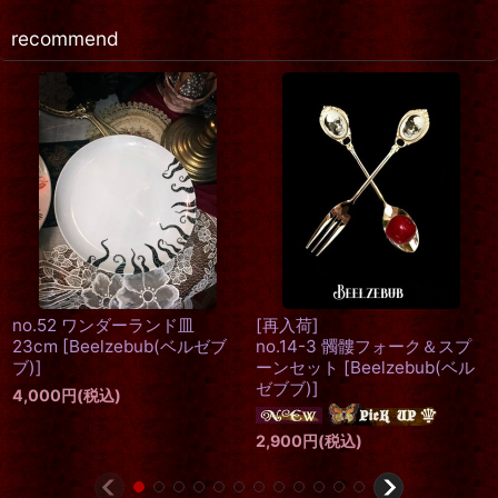
recommend
Rose de Reficul et
[再入荷]
Guiggles A3ポスター
[
空の
no.011鳥王 アートポスター
鳥かご
]
A4サイズ
[
Beelzebub(ベルゼ
ブブ)
]
800
円
(税込)
1,000
円
(税込)