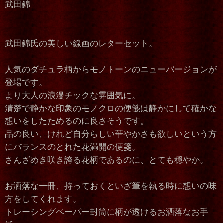
武田錦
武田錦氏の美しい線画のレターセット。
人気のダチュラ柄からモノトーンのニューバージョンが
登場です。
より大人の浪漫チックな雰囲気に。
清楚で静かな印象のモノクロの便箋は静かにして確かな
想いをしたためるのに良さそうです。
品の良い、けれど自分らしい華やかさも欲しいという方
にバランスのとれた花満開の便箋。
さんざめき咲き誇る花柄であるのに、とても穏やか。
お洒落な一冊、持っておくといざ筆を執る時に想いの味
方をしてくれます。
トレーシングペーパー封筒に柄が透けるお洒落なお手