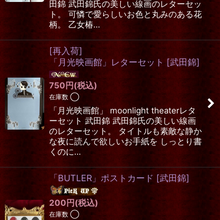
田錦 武田錦氏の美しい線画のレターセッ
ト。 可憐で愛らしいお色と丸みのある花
柄。 乙女椿…
[再入荷]
「月光映画館」レターセット
[
武田錦
]
750
円
(税込)
在庫数 ◯
「月光映画館」 moonlight theaterレタ
ーセット 武田錦 武田錦氏の美しい線画
のレターセット。 タイトルも素敵な静か
な夜に読んで欲しいお手紙を しっとり書
くのに…
「BUTLER」ポストカード
[
武田錦
]
200
円
(税込)
在庫数 ◯