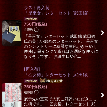
ラスト再入荷
「星巫女」レターセット
[
武田錦
]
750
円
(税込)
在庫数 ◯
「星巫女」レターセット 武田錦 武田錦
氏の美しい線画のレターセット。 星巫女
のシンメトリーに綺麗な黄色がきらめく
便箋は 黒インクで綴ればお洒落な便りに
なりそうです。 お誕生日や色…
[再入荷]
「乙女椿」レターセット
[
武田錦
]
750
円
(税込)
在庫数 ◯
展示先の直売で大変ご好評いただきまし
た柄です。 「乙女椿」レターセット 武