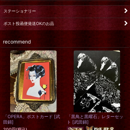
ステーショナリー
ポスト投函便発送OKのお品
recommend
ラスト再入荷
something old, something
「星巫女」レターセット
[
武田
new, something borrowed,
錦
]
something blue
[
Blood B.
]
24,000
円
(税込)
750
円
(税込)