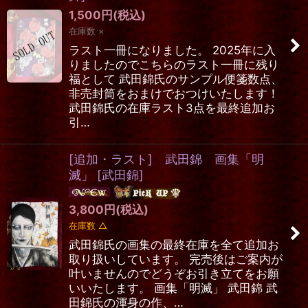
1,500
円
(税込)
在庫数 ×
ラスト一冊になりました。 2025年に入
りましたのでこちらのラスト一冊に残り
福として 武田錦氏のサンプル便箋数点、
非売封筒をおまけでおつけいたします！
武田錦氏の在庫ラスト3点を最終追加お
引…
[追加・ラスト] 武田錦 画集「明
滅」
[
武田錦
]
3,800
円
(税込)
在庫数 △
武田錦氏の画集の最終在庫を全て追加お
取り扱いしています。 完売後はご案内が
叶いませんのでどうぞお引き立てをお願
いいたします。 画集「明滅」 武田錦 武
田錦氏の渾身の作、…