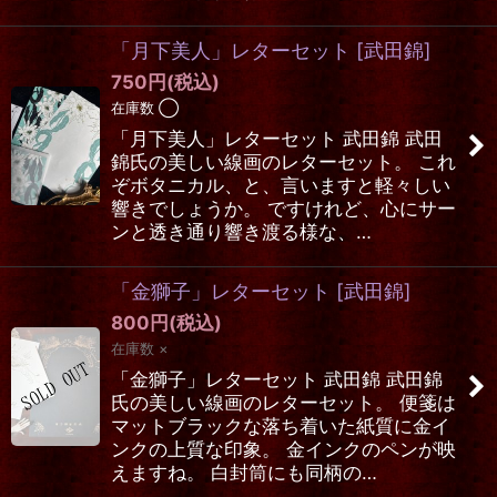
「月下美人」レターセット
[
武田錦
]
750
円
(税込)
在庫数 ◯
「月下美人」レターセット 武田錦 武田
錦氏の美しい線画のレターセット。 これ
ぞボタニカル、と、言いますと軽々しい
響きでしょうか。 ですけれど、心にサー
ンと透き通り響き渡る様な、…
「金獅子」レターセット
[
武田錦
]
800
円
(税込)
在庫数 ×
「金獅子」レターセット 武田錦 武田錦
氏の美しい線画のレターセット。 便箋は
マットブラックな落ち着いた紙質に金イ
ンクの上質な印象。 金インクのペンが映
えますね。 白封筒にも同柄の…