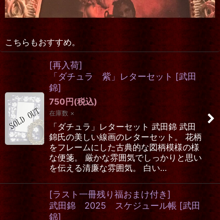
こちらもおすすめ。
[再入荷]
「ダチュラ 紫」レターセット
[
武田
錦
]
750
円
(税込)
在庫数 ×
「ダチュラ」レターセット 武田錦 武田
錦氏の美しい線画のレターセット。 花柄
をフレームにした古典的な図柄模様の様
な便箋。 厳かな雰囲気でしっかりと思い
を伝える清廉な雰囲気。 白い…
[ラスト一冊残り福おまけ付き]
武田錦 2025 スケジュール帳
[
武田
錦
]