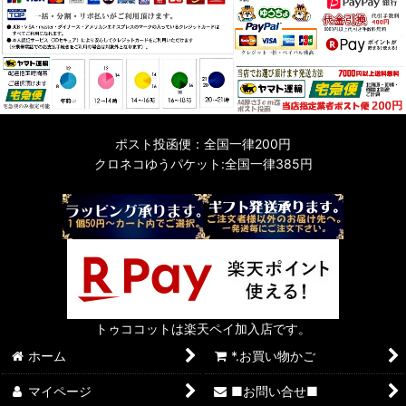
ポスト投函便：全国一律200円
クロネコゆうパケット:全国一律385円
トゥココットは楽天ペイ加入店です。
ホーム
*.お買い物かご
マイページ
■お問い合せ■