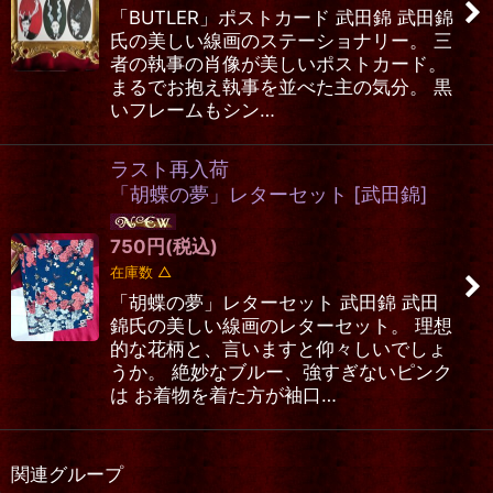
「BUTLER」ポストカード 武田錦 武田錦
氏の美しい線画のステーショナリー。 三
者の執事の肖像が美しいポストカード。
まるでお抱え執事を並べた主の気分。 黒
いフレームもシン…
ラスト再入荷
「胡蝶の夢」レターセット
[
武田錦
]
750
円
(税込)
在庫数 △
「胡蝶の夢」レターセット 武田錦 武田
錦氏の美しい線画のレターセット。 理想
的な花柄と、言いますと仰々しいでしょ
うか。 絶妙なブルー、強すぎないピンク
は お着物を着た方が袖口…
関連グループ