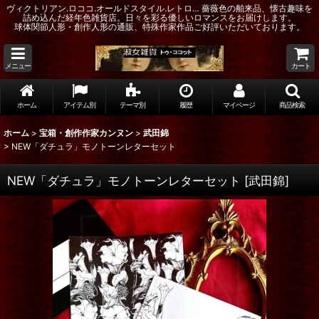
ヴィクトリアン.ロココ.オールドスタイル.レトロ… 薔薇色の舶来品、懐古趣味を
詰め込んだ経年色雑貨店。日々を彩る優しいロマンスをお届けします。
球体関節人形・創作人形の通販、特殊作家作品ご好評いただいております。
メニュー
カート
ホーム
アイテム別
テーマ別
履歴
マイページ
商品検索
ホーム
>
宝箱・創作作家カンヌン
>
武田錦
>
NEW「ダチュラ」モノトーンレターセット
NEW「ダチュラ」モノトーンレターセット
[
武田錦
]