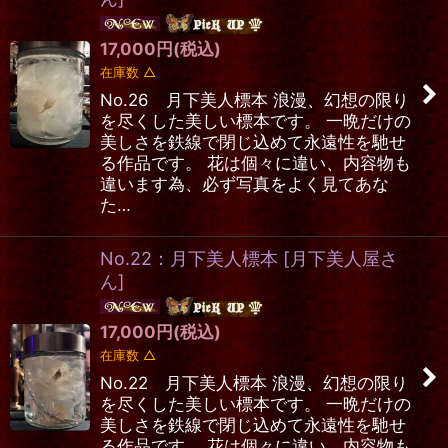
17,000
円
(税込)
在庫数 △
No.26 月下美人標本 浪漫、幻想の限り
を尽くした美しい標本です。 一晩だけの
美しさを鉄線で閉じ込めて永遠性を馳せ
る作品です。 花は個々に違い、内容物も
違います為、必ず写真をよく見てあな
た…
No.22：月下美人標本
[
月下美人屋さ
ん
]
17,000
円
(税込)
在庫数 △
No.22 月下美人標本 浪漫、幻想の限り
を尽くした美しい標本です。 一晩だけの
美しさを鉄線で閉じ込めて永遠性を馳せ
る作品です。 花は個々に違い、内容物も