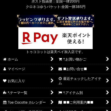
ポスト投函便：全国一律200円
クロネコゆうパケット:全国一律385円
トゥココットは楽天ペイ加入店です。
ホーム
*.お買い物かご
マイページ
■お問い合せ■
最近チェックしたアイテ
お気に入り
ム
*.テーマ一覧
*.アイテム別
Toe Cocotte カレンダー
■■ご利用案内■■