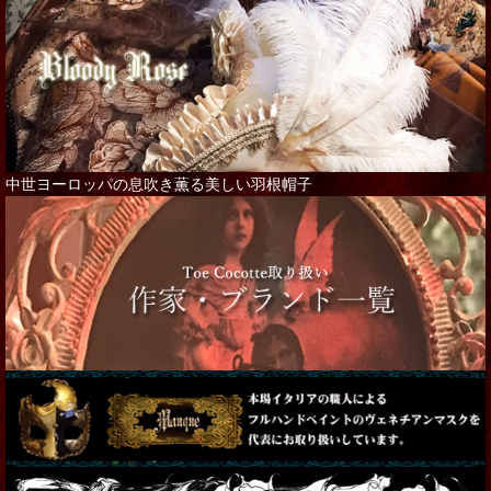
中世ヨーロッパの息吹き薫る美しい羽根帽子