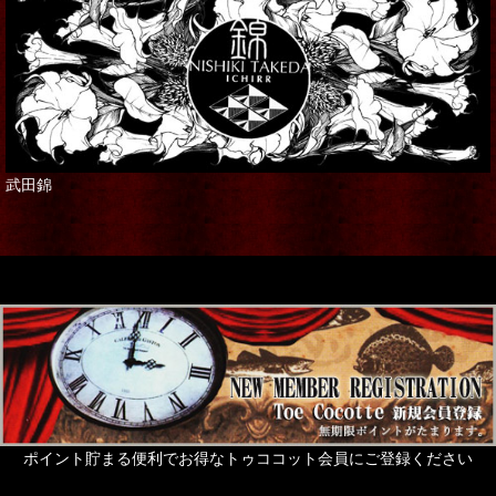
武田錦
ポイント貯まる便利でお得なトゥココット会員にご登録ください