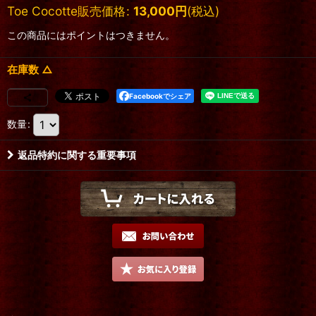
Toe Cocotte販売価格
:
13,000
円
(税込)
この商品にはポイントはつきません。
在庫数 △
Facebookでシェア
数量
:
返品特約に関する重要事項