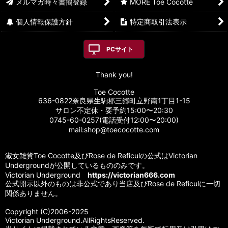
メルマガ時々書簡登録
MORE Toe Cocotte
個人情報保護方針
特定商取引法表示
PCサイト
Thank you!
Toe Cocotte
636-0822奈良県生駒郡三郷町立野南1丁目1-15
サロン不定休・要予約15:00〜20:30
0745-60-0257(電話受付12:00〜20:00)
mail:shop@toecocotte.com
淑女雑貨Toe Cocotte及びRose de Reficulの公式はVictorian
Undergroundが公開しているもののみです。
Victorian Underground
https://victorian666.com
公式開示以外のものは非公式であり当店及びRose de Reficulに一切
関係ありません。
Copyright (C)2006-2025
Victorian Underground.AllRightsReserved.