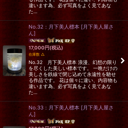
違います為、必ず写真をよく見てあな
た…
No.32：月下美人標本
[
月下美人屋さ
ん
]
17,000
円
(税込)
在庫数 △
No.32 月下美人標本 浪漫、幻想の限り
を尽くした美しい標本です。 一晩だけの
美しさを鉄線で閉じ込めて永遠性を馳せ
る作品です。 花は個々に違い、内容物も
違います為、必ず写真をよく見てあな
た…
No.33：月下美人標本
[
月下美人屋さ
ん
]