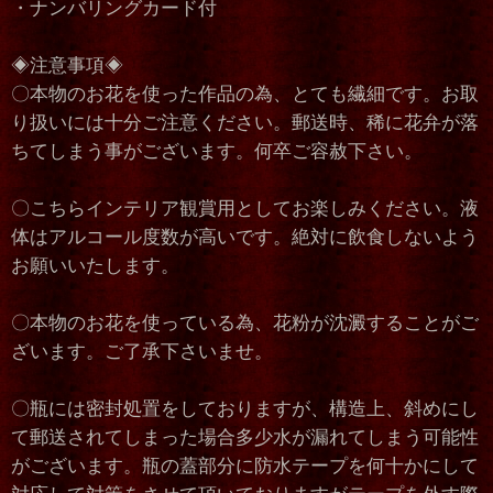
・ナンバリングカード付
◈注意事項◈
〇本物のお花を使った作品の為、とても繊細です。お取
り扱いには十分ご注意ください。郵送時、稀に花弁が落
ちてしまう事がございます。何卒ご容赦下さい。
〇こちらインテリア観賞用としてお楽しみください。液
体はアルコール度数が高いです。絶対に飲食しないよう
お願いいたします。
〇本物のお花を使っている為、花粉が沈澱することがご
ざいます。ご了承下さいませ。
〇瓶には密封処置をしておりますが、構造上、斜めにし
て郵送されてしまった場合多少水が漏れてしまう可能性
がございます。瓶の蓋部分に防水テープを何十かにして