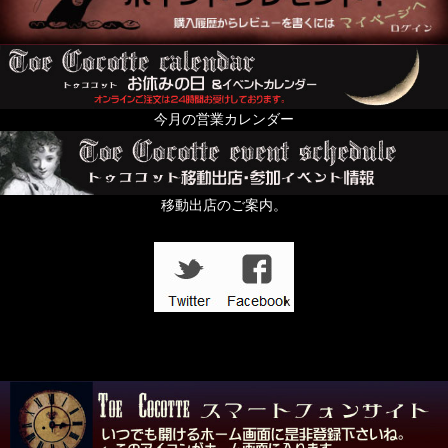
今月の営業カレンダー
移動出店のご案内。