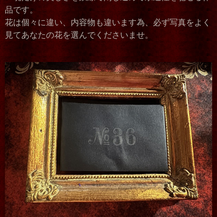
品です。
花は個々に違い、内容物も違います為、必ず写真をよく
見てあなたの花を選んでくださいませ。