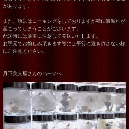
があります。
また、瓶にはコーキングをしておりますが稀に液漏れが
起こってしまうことがございます。
配送時には厳重に注意して発送いたします。
お手元でお愉しみ頂きます際には平行に置き倒さない様
にご注意ください。
月下美人屋さんのページへ