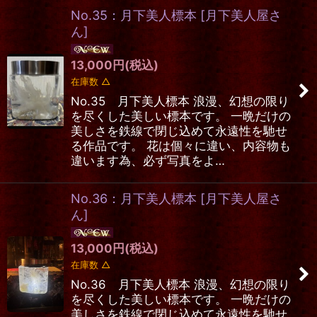
No.35：月下美人標本
[
月下美人屋さ
ん
]
13,000
円
(税込)
在庫数 △
No.35 月下美人標本 浪漫、幻想の限り
を尽くした美しい標本です。 一晩だけの
美しさを鉄線で閉じ込めて永遠性を馳せ
る作品です。 花は個々に違い、内容物も
違います為、必ず写真をよ…
No.36：月下美人標本
[
月下美人屋さ
ん
]
13,000
円
(税込)
在庫数 △
No.36 月下美人標本 浪漫、幻想の限り
を尽くした美しい標本です。 一晩だけの
美しさを鉄線で閉じ込めて永遠性を馳せ