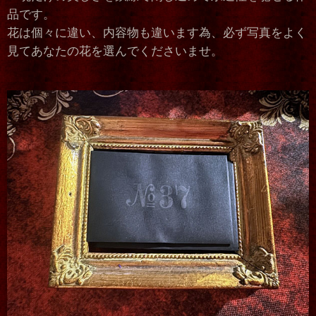
品です。
花は個々に違い、内容物も違います為、必ず写真をよく
見てあなたの花を選んでくださいませ。