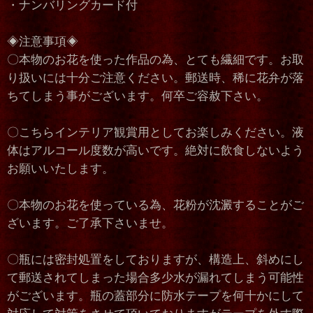
・ナンバリングカード付
◈注意事項◈
〇本物のお花を使った作品の為、とても繊細です。お取
り扱いには十分ご注意ください。郵送時、稀に花弁が落
ちてしまう事がございます。何卒ご容赦下さい。
〇こちらインテリア観賞用としてお楽しみください。液
体はアルコール度数が高いです。絶対に飲食しないよう
お願いいたします。
〇本物のお花を使っている為、花粉が沈澱することがご
ざいます。ご了承下さいませ。
〇瓶には密封処置をしておりますが、構造上、斜めにし
て郵送されてしまった場合多少水が漏れてしまう可能性
がございます。瓶の蓋部分に防水テープを何十かにして