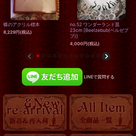
no.96 Fœtus 深皿
トーキングヘッズ叢書TH
[
Beelzebub(ベルゼブブ)
]
No.81「野生のミラクル」
3,900
円
(税込)
1,528
円
(税込)
LINEで質問する