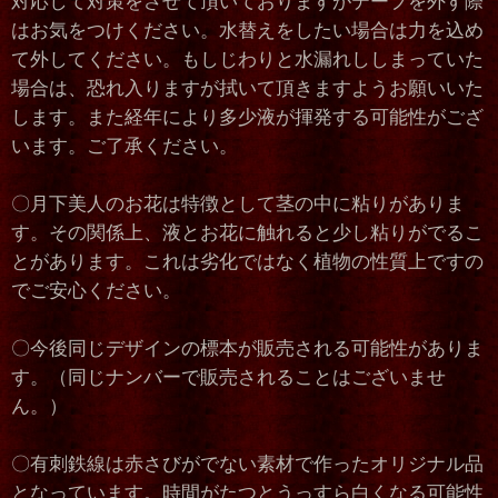
対応して対策をさせて頂いておりますがテープを外す際
はお気をつけください。水替えをしたい場合は力を込め
て外してください。もしじわりと水漏れししまっていた
場合は、恐れ入りますが拭いて頂きますようお願いいた
します。また経年により多少液が揮発する可能性がござ
います。ご了承ください。
〇月下美人のお花は特徴として茎の中に粘りがありま
す。その関係上、液とお花に触れると少し粘りがでるこ
とがあります。これは劣化ではなく植物の性質上ですの
でご安心ください。
〇今後同じデザインの標本が販売される可能性がありま
す。（同じナンバーで販売されることはございませ
ん。）
〇有刺鉄線は赤さびがでない素材で作ったオリジナル品
となっています。時間がたつとうっすら白くなる可能性