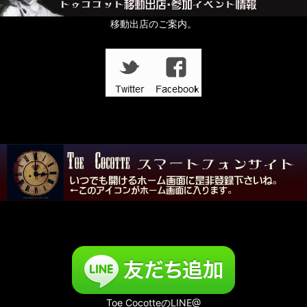
移動出店のご案内。
Toe CocotteのLINE@