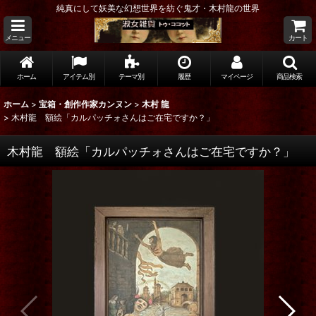
純真にして妖美な幻想世界を紡ぐ鬼才・木村龍の世界
メニュー
カート
ホーム
アイテム別
テーマ別
履歴
マイページ
商品検索
ホーム
>
宝箱・創作作家カンヌン
>
木村 龍
>
木村龍 額絵「カルパッチォさんはご在宅ですか？」
木村龍 額絵「カルパッチォさんはご在宅ですか？」