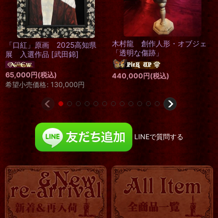
uroko-額入り絵 羊皮紙ドロー
Toe Cocotte
イング「Forest」
[
中村 鱗
]
ン
12,000
円
(税込)
1,500
円
～8,000
形・オブジェ
)
LINEで質問する