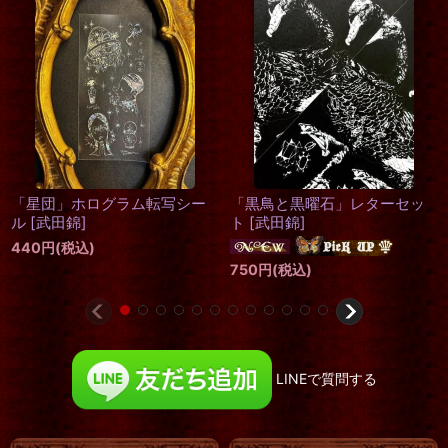
ラスト再入荷
[再入荷]
「星巫女」レターセット
[
武田
「乙女椿」レターセット
[
武田
錦
]
錦
]
750
円
(税込)
750
円
(税込)
LINEで質問する