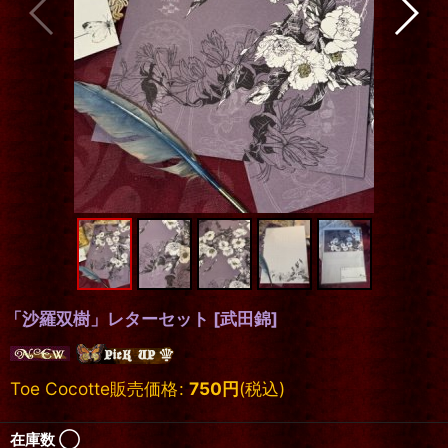
「沙羅双樹」レターセット
[
武田錦
]
Toe Cocotte販売価格
:
750
円
(税込)
在庫数 ◯