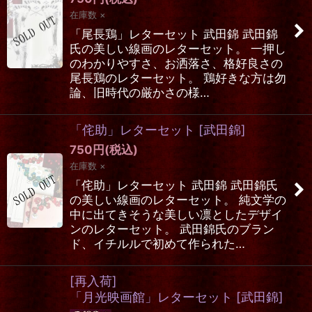
在庫数 ×
「尾長鶏」レターセット 武田錦 武田錦
氏の美しい線画のレターセット。 一押し
のわかりやすさ、お洒落さ、格好良さの
尾長鶏のレターセット。 鶏好きな方は勿
論、旧時代の厳かさの様…
「侘助」レターセット
[
武田錦
]
750
円
(税込)
在庫数 ×
「侘助」レターセット 武田錦 武田錦氏
の美しい線画のレターセット。 純文学の
中に出てきそうな美しい凛としたデザイ
ンのレターセット。 武田錦氏のブラン
ド、イチルルで初めて作られた…
[再入荷]
「月光映画館」レターセット
[
武田錦
]