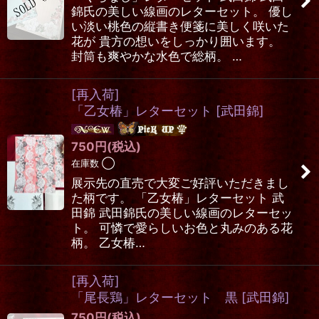
錦氏の美しい線画のレターセット。 優し
い淡い桃色の縦書き便箋に美しく咲いた
花が 貴方の想いをしっかり囲います。
封筒も爽やかな水色で総柄。 …
[再入荷]
「乙女椿」レターセット
[
武田錦
]
750
円
(税込)
在庫数 ◯
展示先の直売で大変ご好評いただきまし
た柄です。 「乙女椿」レターセット 武
田錦 武田錦氏の美しい線画のレターセッ
ト。 可憐で愛らしいお色と丸みのある花
柄。 乙女椿…
[再入荷]
「尾長鶏」レターセット 黒
[
武田錦
]
750
円
(税込)