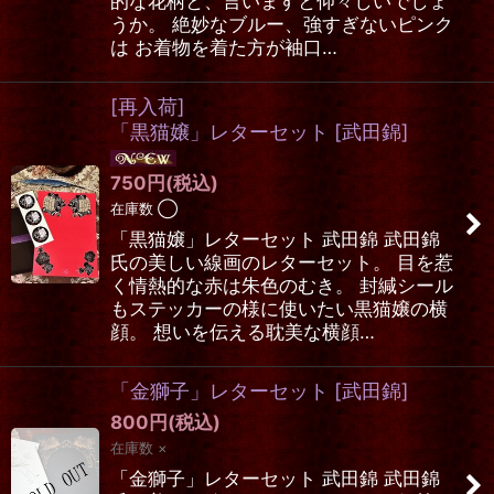
的な花柄と、言いますと仰々しいでしょ
うか。 絶妙なブルー、強すぎないピンク
は お着物を着た方が袖口…
[再入荷]
「黒猫嬢」レターセット
[
武田錦
]
750
円
(税込)
在庫数 ◯
「黒猫嬢」レターセット 武田錦 武田錦
氏の美しい線画のレターセット。 目を惹
く情熱的な赤は朱色のむき。 封緘シール
もステッカーの様に使いたい黒猫嬢の横
顔。 想いを伝える耽美な横顔…
「金獅子」レターセット
[
武田錦
]
800
円
(税込)
在庫数 ×
「金獅子」レターセット 武田錦 武田錦