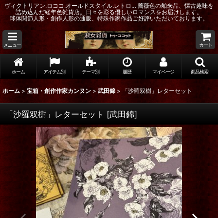
ヴィクトリアン.ロココ.オールドスタイル.レトロ… 薔薇色の舶来品、懐古趣味を
詰め込んだ経年色雑貨店。日々を彩る優しいロマンスをお届けします。
球体関節人形・創作人形の通販、特殊作家作品ご好評いただいております。
メニュー
カート
ホーム
アイテム別
テーマ別
履歴
マイページ
商品検索
ホーム
>
宝箱・創作作家カンヌン
>
武田錦
>
「沙羅双樹」レターセット
「沙羅双樹」レターセット
[
武田錦
]