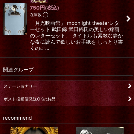
750
円
(税込)
在庫数 ◯
「月光映画館」 moonlight theaterレタ
ーセット 武田錦 武田錦氏の美しい線画
のレターセット。 タイトルも素敵な静か
な夜に読んで欲しいお手紙を しっとり書
くのに…
関連グループ
ステーショナリー
ポスト投函便発送OKのお品
recommend