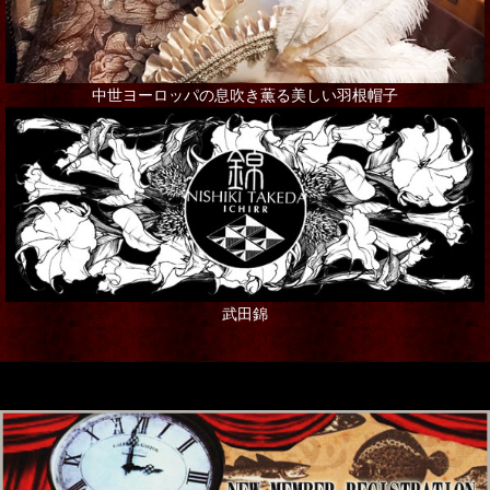
ブローチ
その他アクセサリー
中世ヨーロッパの息吹き薫る美しい羽根帽子
インテリア
シャンデリア・ランプ
写真・アート・ポスター
本・書籍
武田錦
ポストカード
ステーショナリー
ギフト
グリーティングカード