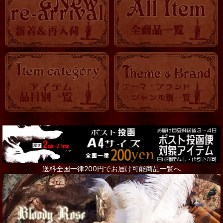
ロマ傘
OTHER
KITCHEN
時計
バッグ・ポーチ
トランク・BOX
アクセサリー全て
Steampunk Goggles
送料全国一律200円でお届け可能商品一覧へ
リング
ネックレス
ピアス