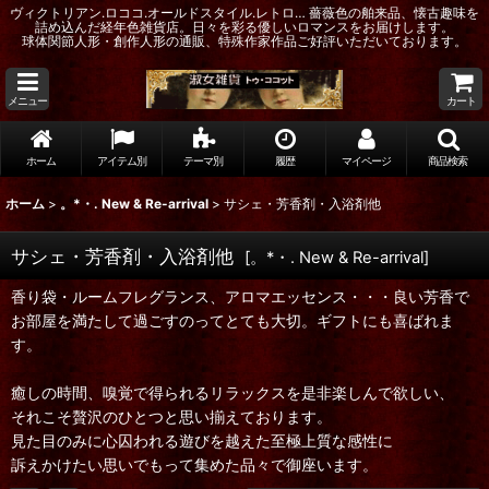
ヴィクトリアン.ロココ.オールドスタイル.レトロ… 薔薇色の舶来品、懐古趣味を
詰め込んだ経年色雑貨店。日々を彩る優しいロマンスをお届けします。
球体関節人形・創作人形の通販、特殊作家作品ご好評いただいております。
メニュー
カート
ホーム
アイテム別
テーマ別
履歴
マイページ
商品検索
ホーム
>
。*・. New & Re-arrival
>
サシェ・芳香剤・入浴剤他
サシェ・芳香剤・入浴剤他
[
。*・. New & Re-arrival
]
香り袋・ルームフレグランス、アロマエッセンス・・・良い芳香で
お部屋を満たして過ごすのってとても大切。ギフトにも喜ばれま
す。
癒しの時間、嗅覚で得られるリラックスを是非楽しんで欲しい、
それこそ贅沢のひとつと思い揃えております。
見た目のみに心囚われる遊びを越えた至極上質な感性に
訴えかけたい思いでもって集めた品々で御座います。