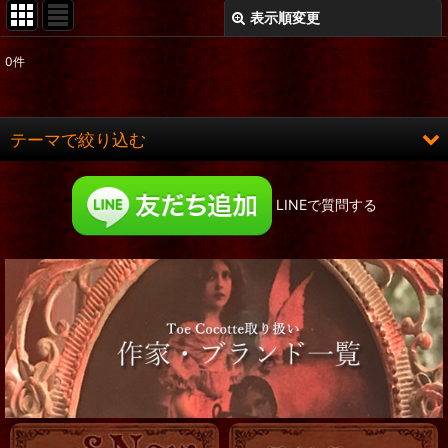
表示順変更
閉じる
0
件
表示数
:
在庫あり
テーマで絞り込む
並び順
:
ロング&ヒット
LINEで質問する
絞り込む
お洋服
コルセット
靴
服飾小物
帽子他