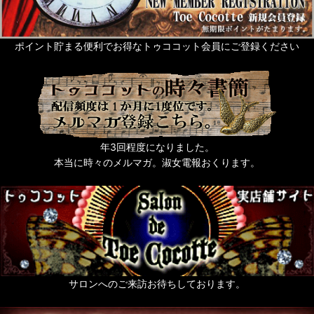
Rose de Reficul et Guiggles
サシェ・芳香剤・入浴剤他
ポイント貯まる便利でお得なトゥココット会員にご登録ください
ネイルアート
タッセル
猫なもの
年3回程度になりました。
うさぎなもの
本当に時々のメルマガ。淑女電報おくります。
梟ーふくろうー
zoo 色々動物なもの
薔薇なもの。
天使なもの。
サロンへのご来訪お待ちしております。
ポスト投函便発送OKのお品