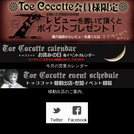
送料無料まで後少し（500円以下のお品）
絢爛黄金色装飾品の頁
For KID's and Baby and FANY
オブジェ・人形・立体アート
From Europe
今月の営業カレンダー
ちょっと配るのにおすすめプチギフト特集
すずらんの日
移動出店のご案内。
In the Dark
壱点物特集
「記憶の小部屋」展