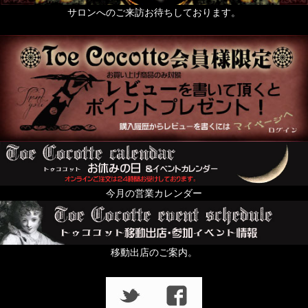
天使なもの。
サロンへのご来訪お待ちしております。
ポスト投函便発送OKのお品
送料無料まで後少し（500円以下のお品）
絢爛黄金色装飾品の頁
For KID's and Baby and FANY
オブジェ・人形・立体アート
From Europe
今月の営業カレンダー
ちょっと配るのにおすすめプチギフト特集
すずらんの日
移動出店のご案内。
In the Dark
壱点物特集