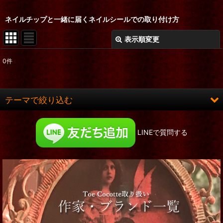
ネイルチップと一緒に届くネイルシールでの取り付け方
表示順変更
閉じる
0
件
表示数
:
在庫あり
テーマで絞り込む
並び順
:
ロング&ヒット
LINEで質問する
絞り込む
お洋服
コルセット
靴
服飾小物