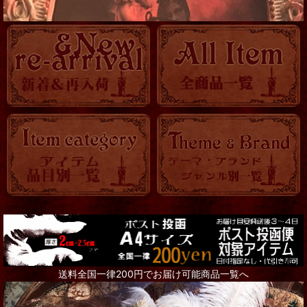
帽子他
ロマ傘
OTHER
KITCHEN
時計
バッグ・ポーチ
トランク・BOX
アクセサリー全て
Steampunk Goggles
送料全国一律200円でお届け可能商品一覧へ
リング