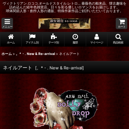
ヴィクトリアン.ロココ.オールドスタイル.レトロ… 薔薇色の舶来品、懐古趣味を
詰め込んだ経年色雑貨店。日々を彩る優しいロマンスをお届けします。
球体関節人形・創作人形の通販、特殊作家作品ご好評いただいております。
メニュー
カート
ホーム
アイテム別
テーマ別
履歴
マイページ
商品検索
ホーム
>
。*・. New & Re-arrival
>
ネイルアート
ネイルアート
[
。*・. New & Re-arrival
]