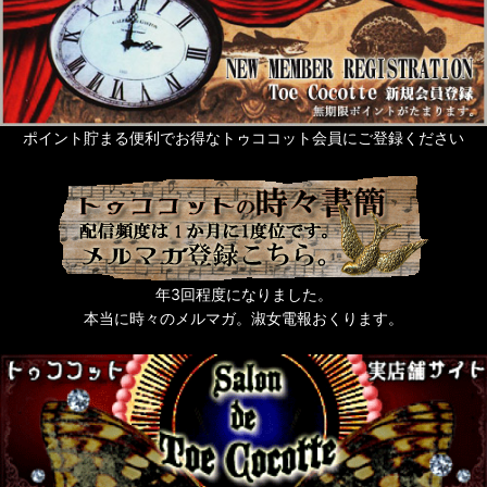
グリーティングカード
Rose de Reficul et Guiggles
サシェ・芳香剤・入浴剤他
ポイント貯まる便利でお得なトゥココット会員にご登録ください
ネイルアート
タッセル
猫なもの
年3回程度になりました。
うさぎなもの
本当に時々のメルマガ。淑女電報おくります。
梟ーふくろうー
zoo 色々動物なもの
薔薇なもの。