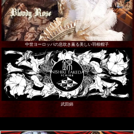
ネックレス
ピアス
ブローチ
その他アクセサリー
中世ヨーロッパの息吹き薫る美しい羽根帽子
インテリア
シャンデリア・ランプ
写真・アート・ポスター
本・書籍
武田錦
ポストカード
ステーショナリー
ギフト