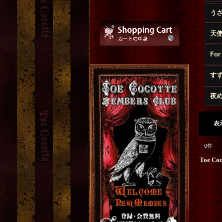
う
天
す
夜
表
0
件
Toe Co