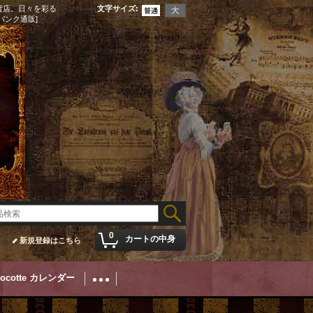
貨店。日々を彩る
文字サイズ
:
パンク通販]
0
カートの中身
新規登録はこちら
Cocotte カレンダー