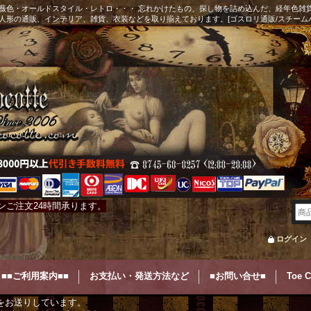
薇色・オールドスタイル・レトロ・・・ 忘れかけたもの、探し物を詰め込んだ、経年色雑
人形の通販、インテリア、雑貨、衣装などを取り揃えております。[ゴスロリ通販/スチーム
ンご注文24時間承ります。
ログイン
■■ご利用案内■■
お支払い・発送方法など
■お問い合せ■
Toe 
をお送りしています。