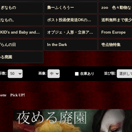
さぎなもの
梟ーふくろうー
zoo 色々動物な
使なもの。
ポスト投函便発送OKのお品
For KID's and Baby and FANY
オブジェ・人形・立体アート
From Europe
ずらんの日
In the Dark
壱点物特集
める廃園
示数
:
画像
:
並び順
:
在庫あり
cotte Pick UP
!