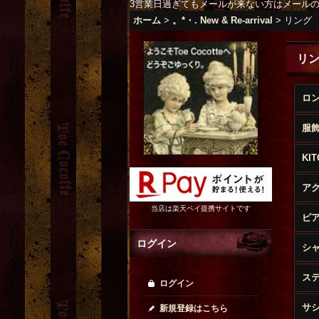
3営業日過ぎてもメールが来ない方はメール
ホーム
>
。*・. New & Re-arrival
>
リング
リ
ロ
服
KI
ア
当店は楽天ペイ提携サイトです
ピ
ログイン
シ
ス
ログイン
サ
新規登録はこちら