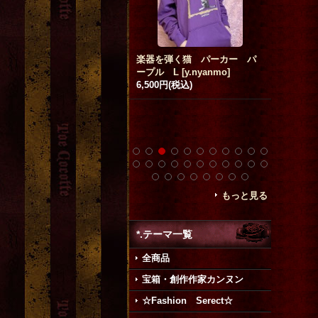
[SALE] ロブスターキャンド
楽器を弾く猫 パーカー パ
「鼓動」
 Lob-candle.[Lob_006_PR
ープル L
[
y.nyanmo
]
原綾彦 Ich
Y]
[
asking for the moon.
]
6,500円
(税込)
200円
(税
,500円
(税込)
希望小売価格
:
8,800円
もっと見る
*.テーマ一覧
全商品
宝箱・創作作家カンヌン
☆Fashion Serect☆