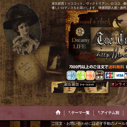
淑女雑貨トゥココット。ヴィクトリアン、ロココ、薔
優しいロマンスをお届けします。球体関節人形・創作
オンライ
*.テーマ一覧
*.アイテム別
ご注文・お問い合わせには必ず手動のメール