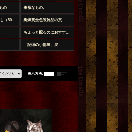
もの
薔薇なもの。
送料無料まで後少し（500円以下のお品）
絢爛黄金色装飾品の頁
ちょっと配るのにおすすめプチギフト特集
「記憶の小部屋」展
表示方法
: