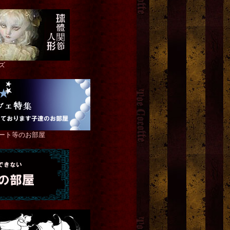
e ribbon tie
reversible rhetoric blah blah
「時の葬送」額装コラー
丸型レザーコインケース
[
松島智里
]
[
Blood B.
]
ズ
50,000円
(税込)
1,800円
(税込)
ート等のお部屋