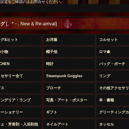
の設定をご確認の上お問合せください。
ング
[
。*・. New & Re-arrival
]
ング&ヒット
お洋服
コルセット
飾小物
帽子他
ロマ傘
TCHEN
時計
バッグ・ポーチ
クセサリー全て
Steampunk Goggles
リング
アス
ブローチ
その他アクセサリ
ャンデリア・ランプ
写真・アート・ポスター
本・書籍
テーショナリー
ギフト
グリーティングカ
シェ・芳香剤・入浴剤他
ネイルアート
タッセル