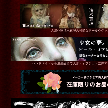
 A5アートカード
[
市
uroko-額入り絵 「おめかし」
lustreetrange ros
ihara Ayahiko
]
銀筆画
[
中村 鱗
]
[
le-ac-17-2-blue
]
込)
15,000円
(税込)
13,200円
(税込)
人形作家清水真理の可憐なドールやグッ
ハンドメイドから量産品まで人形・オブジェ・立体ア