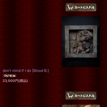
don’t mind if I do
[
Blood B.
]
23,000
円
(税込)