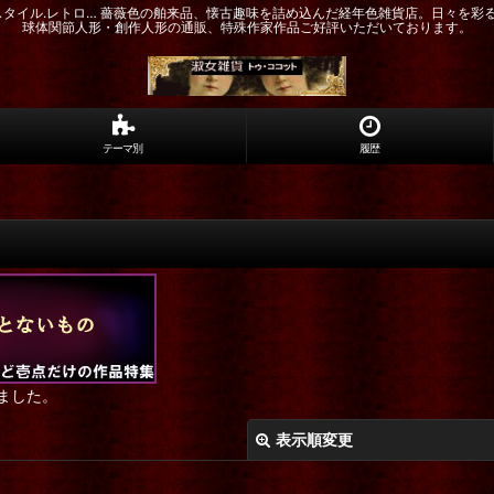
ドスタイル.レトロ… 薔薇色の舶来品、懐古趣味を詰め込んだ経年色雑貨店。日々を彩
球体関節人形・創作人形の通販、特殊作家作品ご好評いただいております。
テーマ別
履歴
ました。
表示順変更