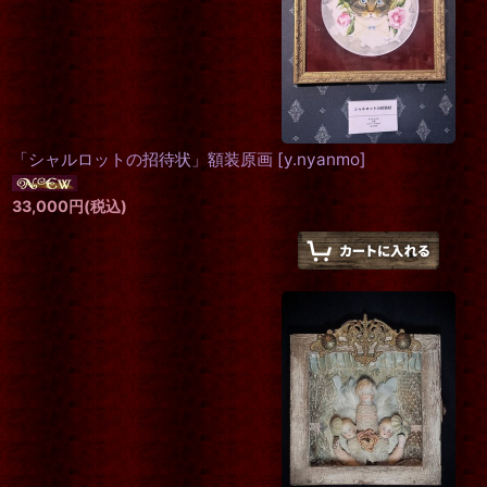
「シャルロットの招待状」額装原画
[
y.nyanmo
]
33,000
円
(税込)