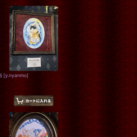
画
[
y.nyanmo
]