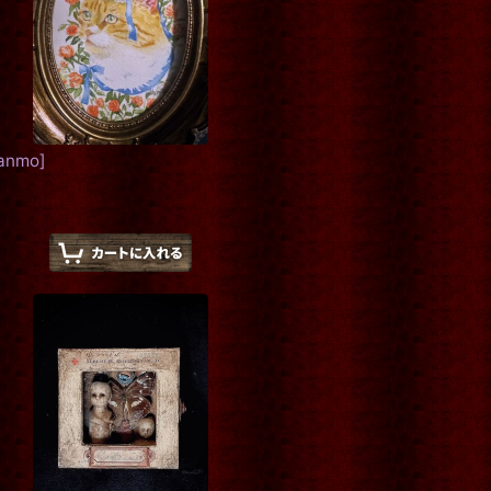
yanmo
]