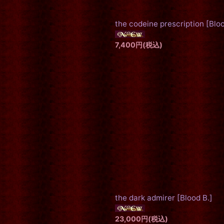
the codeine prescription
[
Bloo
7,400
円
(税込)
the dark admirer
[
Blood B.
]
23,000
円
(税込)