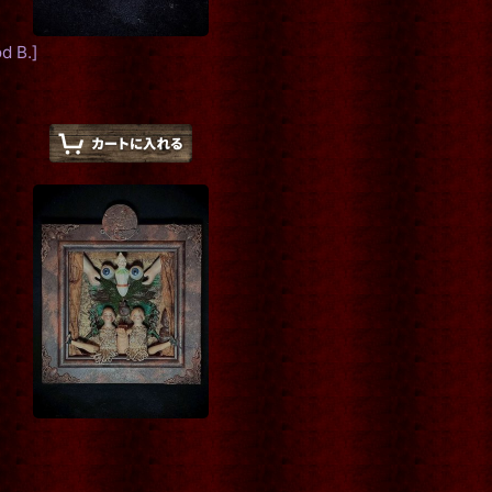
d B.
]