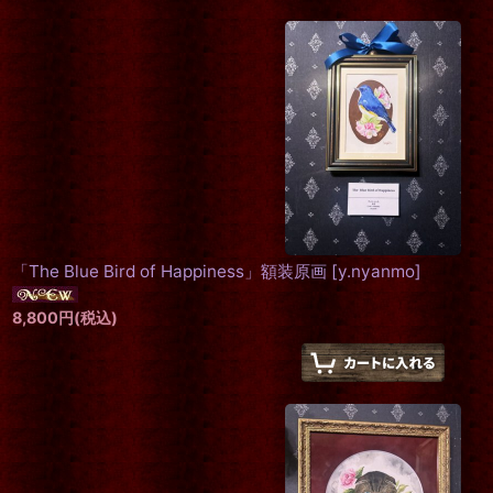
表示数
:
在庫あり
並び順
:
「The Blue Bird of Happiness」額装原画
[
y.nyanmo
]
8,800
円
(税込)