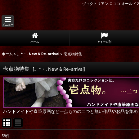
ヴィクトリアン.ロココ.オール
メニュー
ホーム
アイテム別
ホーム
>
。*・. New & Re-arrival
>
壱点物特集
壱点物特集
[
。*・. New & Re-arrival
]
ハンドメイドや直筆原画など一点ものの二つと無い作品やお品を集め
58
件