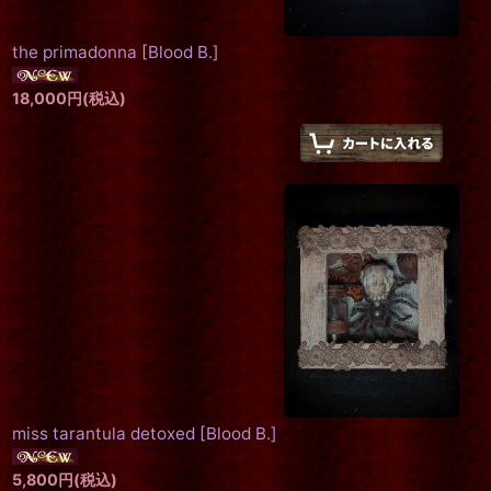
the primadonna
[
Blood B.
]
18,000
円
(税込)
miss tarantula detoxed
[
Blood B.
]
5,800
円
(税込)