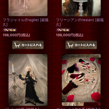
フラジャイル(fragile)
[
銀狐
フリージアン(friesian)
[
銀狐
久
]
久
]
198,000
円
(税込)
198,000
円
(税込)