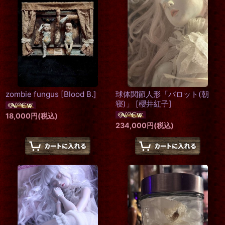
zombie fungus
[
Blood B.
]
球体関節人形「バロット(朝
寝)」
[
櫻井紅子
]
18,000
円
(税込)
234,000
円
(税込)