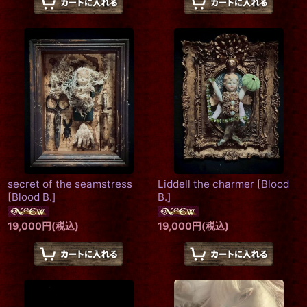
secret of the seamstress
Liddell the charmer
[
Blood
[
Blood B.
]
B.
]
19,000
円
(税込)
19,000
円
(税込)