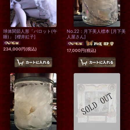
球体関節人形「バロット(午
No.22：月下美人標本
[
月下美
睡)」
[
櫻井紅子
]
人屋さん
]
234,000
円
(税込)
17,000
円
(税込)