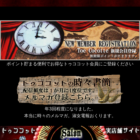
ステーショナリー
ギフト
グリーティングカード
Rose de Reficul et Guiggles
サシェ・芳香剤・入浴剤他
ポイント貯まる便利でお得なトゥココット会員にご登録ください
ネイルアート
タッセル
猫なもの
年3回程度になりました。
うさぎなもの
本当に時々のメルマガ。淑女電報おくります。
梟ーふくろうー