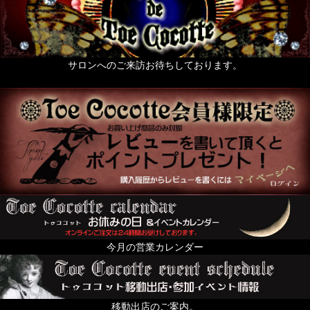
zoo 色々動物なもの
薔薇なもの。
天使なもの。
サロンへのご来訪お待ちしております。
ポスト投函便発送OKのお品
送料無料まで後少し（500円以下のお品）
絢爛黄金色装飾品の頁
For KID's and Baby and FANY
オブジェ・人形・立体アート
From Europe
今月の営業カレンダー
ちょっと配るのにおすすめプチギフト特集
すずらんの日
移動出店のご案内。