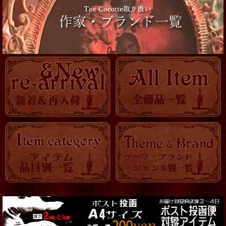
靴
服飾小物
帽子他
ロマ傘
OTHER
KITCHEN
時計
バッグ・ポーチ
トランク・BOX
アクセサリー全て
Steampunk Goggles