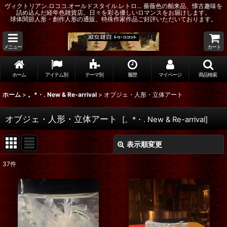
ヴィクトリアン.ロココ.オールドスタイル.レトロ… 薔薇色の舶来品、懐古趣味を
詰め込んだ経年色雑貨店。日々を彩る優しいロマンスをお届けします。
球体関節人形・創作人形の通販、特殊作家作品ご好評いただいております。
メニュー
カート
ホーム
アイテム別
テーマ別
履歴
マイページ
商品検索
ホーム
>
。*・. New & Re-arrival
>
オブジェ・人形・立体アート
オブジェ・人形・立体アート
[
。*・. New & Re-arrival
]
表示順変更
閉じる
37
件
表示数
:
在庫あり
並び順
: