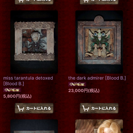
miss tarantula detoxed
the dark admirer
[
Blood B.
]
[
Blood B.
]
23,000
円
(税込)
5,800
円
(税込)