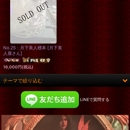
No.25：月下美人標本
[
月下美
人屋さん
]
16,000
円
(税込)
テーマで絞り込む
ロング&ヒット
LINEで質問する
お洋服
コルセット