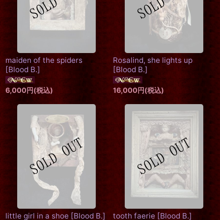
maiden of the spiders
Rosalind, she lights up
[
Blood B.
]
[
Blood B.
]
6,000
円
(税込)
16,000
円
(税込)
little girl in a shoe
[
Blood B.
]
tooth faerie
[
Blood B.
]