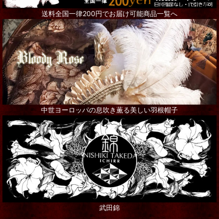
送料全国一律200円でお届け可能商品一覧へ
リング
ネックレス
ピアス
ブローチ
その他アクセサリー
中世ヨーロッパの息吹き薫る美しい羽根帽子
インテリア
シャンデリア・ランプ
写真・アート・ポスター
本・書籍
武田錦
ポストカード