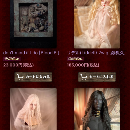
don’t mind if I do
[
Blood B.
]
リデル(Liddell) 2wig
[
銀狐久
]
23,000
円
(税込)
185,000
円
(税込)