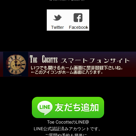
In the Dark
壱点物特集
「記憶の小部屋」展
夜める廃園
Toe CocotteのLINE@
LINE公式認証済みアカウントです。
ご質問や予約も簡単に。