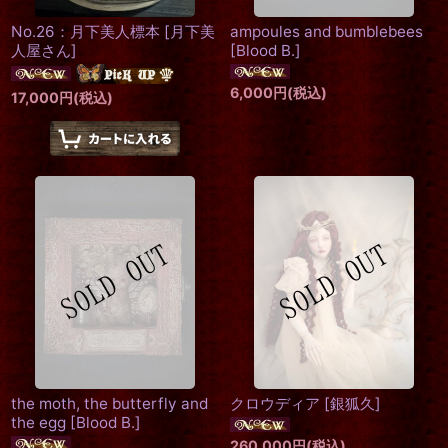
No.26：月下美人標本
[
月下美
ampoules and bumblebees
人屋さん
]
[
Blood B.
]
6,000
円
(税込)
17,000
円
(税込)
the moth, the butterfly and
クロウディア
[
銀狐久
]
the egg
[
Blood B.
]
260,000
円
(税込)