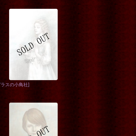
ガラスの小鳥社
]