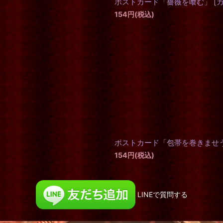
ポストカード「薔薇を喰む」
[
154
円
(税込)
ポストカード「包帯を巻きませ
154
円
(税込)
LINEで質問する