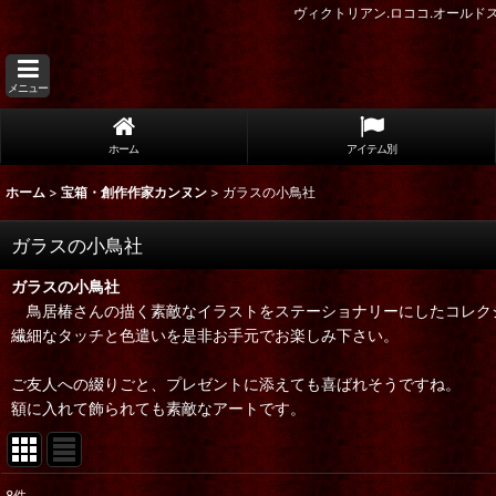
ヴィクトリアン.ロココ.オール
メニュー
ホーム
アイテム別
ホーム
>
宝箱・創作作家カンヌン
>
ガラスの小鳥社
ガラスの小鳥社
ガラスの小鳥社
鳥居椿さんの描く素敵なイラストをステーショナリーにしたコレク
繊細なタッチと色遣いを是非お手元でお楽しみ下さい。
ご友人への綴りごと、プレゼントに添えても喜ばれそうですね。
額に入れて飾られても素敵なアートです。
8
件