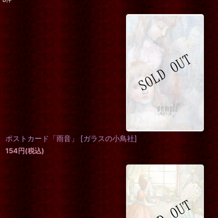
表示数
:
在庫あり
並び順
:
ポストカード「雨音」
[
ガラスの小鳥社
]
154
円
(税込)