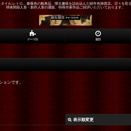
ドスタイル.レトロ… 薔薇色の舶来品、懐古趣味を詰め込んだ経年色雑貨店。日々を彩
球体関節人形・創作人形の通販、特殊作家作品ご好評いただいております。
テーマ別
履歴
ションです。
表示順変更