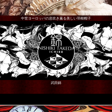
中世ヨーロッパの息吹き薫る美しい羽根帽子
武田錦