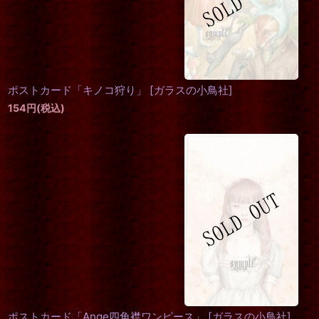
ポストカード「キノコ狩り」
[
ガラスの小鳥社
]
154
円
(税込)
ポストカード「Ange四角襟ワンピース」
[
ガラスの小鳥社
]