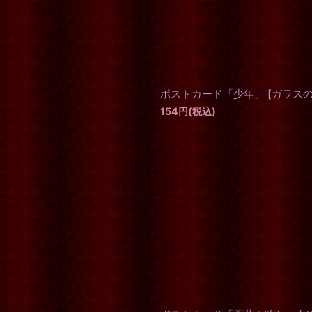
ポストカード「少年」
[
ガラス
154
円
(税込)