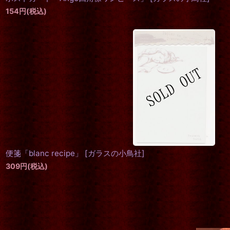
154
円
(税込)
便箋「blanc recipe」
[
ガラスの小鳥社
]
309
円
(税込)