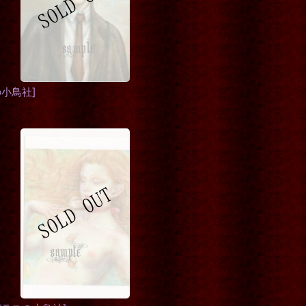
の小鳥社
]