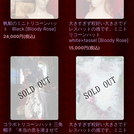
帆船のミニトリコーンハッ
大きすぎず程好い大きさでド
ト Black
[
Bloody Rose
]
レスハットの感です。ミニト
リコーンハット
24,000
円
(税込)
white×tassel
[
Bloody Rose
]
15,000
円
(税込)
コラボトリコーンハット 三角
大きすぎず程好い大きさでド
帽子 「本当の意を潜ませて
レスハットの感です。ミニト