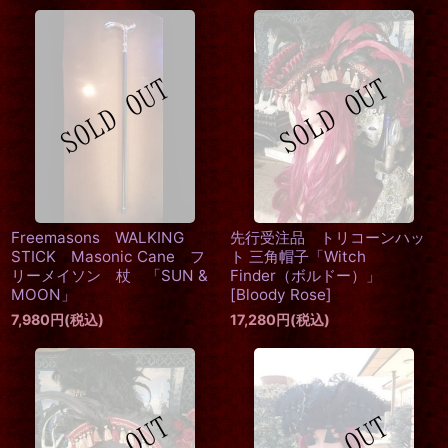
Freemasons WALKING
先行受注品 トリコーンハッ
STICK Masonic Cane フ
ト 三角帽子「Witch
リーメイソン 杖 「SUN &
Finder（ボルドー）」
MOON」
[
Bloody Rose
]
7,980
円
(税込)
17,280
円
(税込)