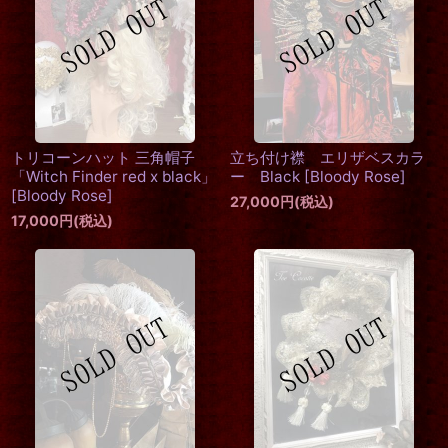
トリコーンハット 三角帽子
立ち付け襟 エリザベスカラ
「Witch Finder red x black」
ー Black
[
Bloody Rose
]
[
Bloody Rose
]
27,000
円
(税込)
17,000
円
(税込)