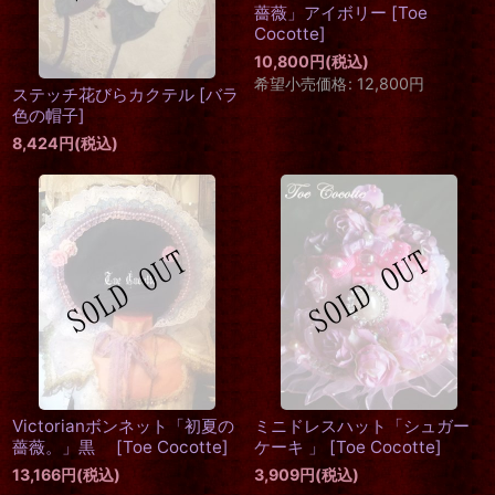
薔薇」アイボリー
[
Toe
Cocotte
]
10,800
円
(税込)
希望小売価格
:
12,800
円
ステッチ花びらカクテル
[
バラ
色の帽子
]
8,424
円
(税込)
Victorianボンネット「初夏の
ミニドレスハット「シュガー
薔薇。」黒
[
Toe Cocotte
]
ケーキ 」
[
Toe Cocotte
]
13,166
円
(税込)
3,909
円
(税込)