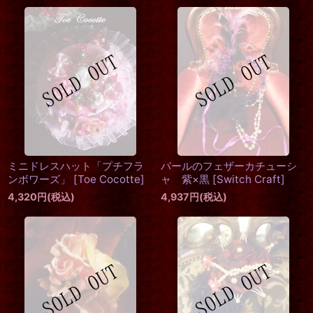
ミニドレスハット「プチフラ
パールのフェザーカチューシ
ンボワーズ」
[
Toe Cocotte
]
ャ 紫×黒
[
Switch Craft
]
4,320
円
(税込)
4,937
円
(税込)