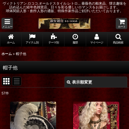
ヴィクトリアン.ロココ.オールドスタイル.レトロ… 薔薇色の舶来品、懐古趣味を
詰め込んだ経年色雑貨店。日々を彩る優しいロマンスをお届けします。
球体関節人形・創作人形の通販、特殊作家作品ご好評いただいております。
メニュー
カート
ホーム
アイテム別
テーマ別
履歴
マイページ
商品検索
ホーム
>
帽子他
帽子他
表示順変更
閉じる
57
件
表示数
:
在庫あり
並び順
: