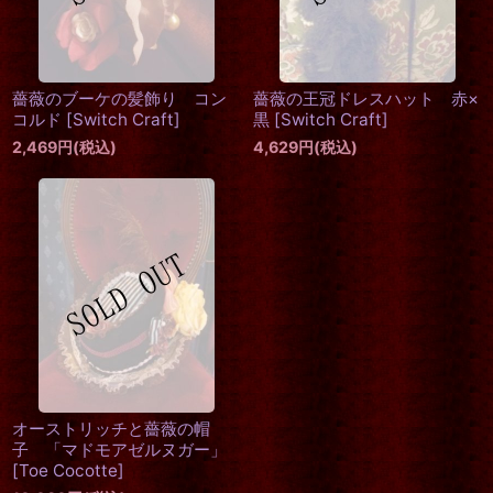
薔薇のブーケの髪飾り コン
薔薇の王冠ドレスハット 赤×
コルド
[
Switch Craft
]
黒
[
Switch Craft
]
2,469
円
(税込)
4,629
円
(税込)
オーストリッチと薔薇の帽
子 「マドモアゼルヌガー」
[
Toe Cocotte
]