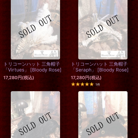
トリコーンハット 三角帽子
トリコーンハット 三角帽子
「Virtues」
[
Bloody Rose
]
「Seraph」
[
Bloody Rose
]
17,280
円
(税込)
17,280
円
(税込)
1
件