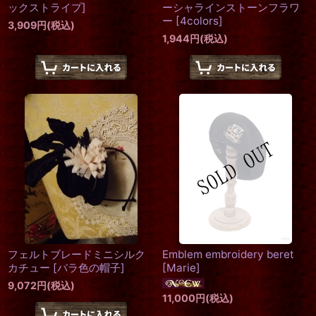
ックストライプ
]
ーシャラインストーンフラワ
ー
[
4colors
]
3,909
円
(税込)
1,944
円
(税込)
フェルトブレードミニシルク
Emblem embroidery beret
カチュー
[
バラ色の帽子
]
[
Marie
]
9,072
円
(税込)
11,000
円
(税込)