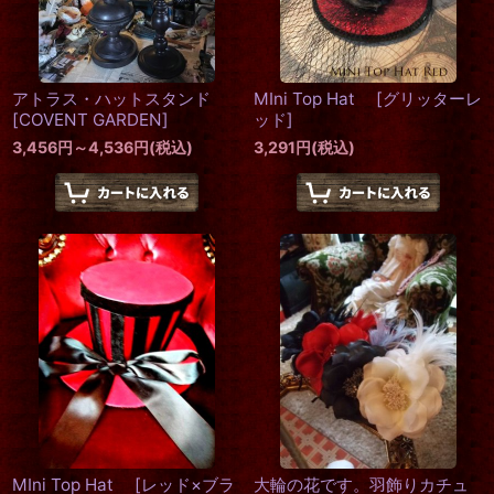
アトラス・ハットスタンド
MIni Top Hat
[
グリッターレ
[
COVENT GARDEN
]
ッド
]
3,456
円
～4,536
円
(税込)
3,291
円
(税込)
MIni Top Hat
[
レッド×ブラ
大輪の花です。羽飾りカチュ