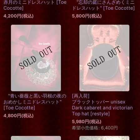
赤月のミニドレスハット
[
Toe
"忘却の庭にさんざめくミニ
Cocotte
]
ドレスハット"
[
Toe Cocotte
]
4,200
円
(税込)
5,800
円
(税込)
"青い薔薇と黒い羽根の夜の
[再入荷]
おめかしミニドレスハット"
ブラックトッパー unisex
[
Toe Cocotte
]
Dark cabaret and victorian
Top hat
[
restyle
]
4,800
円
(税込)
5,980
円
(税込)
希望小売価格
:
6,400
円