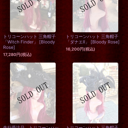
トリコーンハット 三角帽子
トリコーンハット 三角帽子
「Witch Finder」
[
Bloody
「ダナエII」
[
Bloody Rose
]
Rose
]
16,200
円
(税込)
17,280
円
(税込)
先行受注品 トリコーンハッ
トリコーンハット 三角帽子