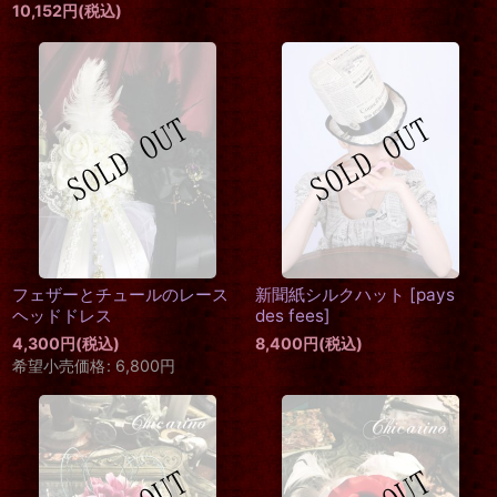
10,152
円
(税込)
フェザーとチュールのレース
新聞紙シルクハット
[
pays
ヘッドドレス
des fees
]
4,300
円
(税込)
8,400
円
(税込)
希望小売価格
:
6,800
円