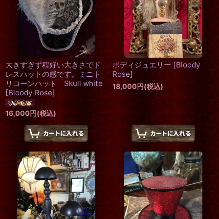
絞り込む
大きすぎず程好い大きさでド
ボディジュエリー
[
Bloody
レスハットの感です。ミニト
Rose
]
リコーンハット Skull white
18,000
円
(税込)
[
Bloody Rose
]
16,000
円
(税込)