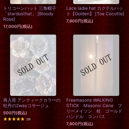
トリコーンハット 三角帽子
Lace ladie hat カクテルハッ
「stardusthat」
[
Bloody
ト【Golden】
[
Toe Cocotte
]
Rose
]
7,800
円
(税込)
17,000
円
(税込)
再入荷 アンティークカラーの
Freemasons WALKING
牡丹の2wayコサージュ
STICK Masonic Cane フ
リーメイソン 杖 ゴールド
500
円
(税込)
ハンドル コンパス
2
件
7,800
円
(税込)