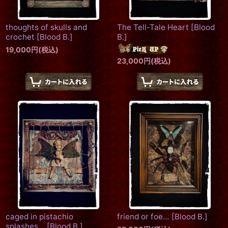
thoughts of skulls and
The Tell-Tale Heart
[
Blood
crochet
[
Blood B.
]
B.
]
19,000
円
(税込)
23,000
円
(税込)
caged in pistachio
friend or foe…
[
Blood B.
]
splashes…
[
Blood B.
]