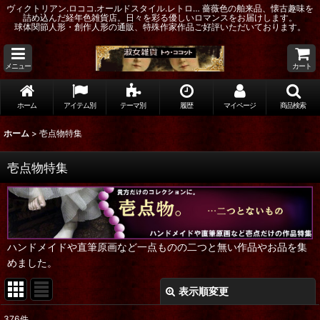
ヴィクトリアン.ロココ.オールドスタイル.レトロ… 薔薇色の舶来品、懐古趣味を
詰め込んだ経年色雑貨店。日々を彩る優しいロマンスをお届けします。
球体関節人形・創作人形の通販、特殊作家作品ご好評いただいております。
メニュー
カート
ホーム
アイテム別
テーマ別
履歴
マイページ
商品検索
ホーム
>
壱点物特集
壱点物特集
ハンドメイドや直筆原画など一点ものの二つと無い作品やお品を集
めました。
表示順変更
閉じる
376
件