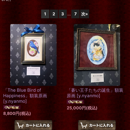
表示数
:
1
2
3
...
7
次
»
在庫あり
並び順
:
絞り込む
「The Blue Bird of
「蒼い王子たちの誕生」額装
Happiness」額装原画
原画
[
y.nyanmo
]
[
y.nyanmo
]
25,000
円
(税込)
8,800
円
(税込)