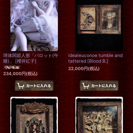
球体関節人形「バロット(午
idealeuconoe tumble and
睡)」
[
櫻井紅子
]
tattered
[
Blood B.
]
22,000
円
(税込)
234,000
円
(税込)