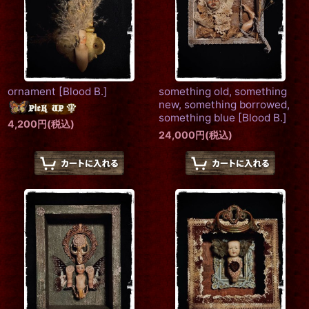
ornament
[
Blood B.
]
something old, something
new, something borrowed,
something blue
[
Blood B.
]
4,200
円
(税込)
24,000
円
(税込)