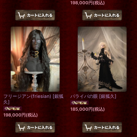
198,000
円
(税込)
フリージアン(friesian)
[
銀狐
パライバの眼
[
銀狐久
]
久
]
185,000
円
(税込)
198,000
円
(税込)