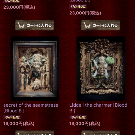
23,000
円
(税込)
23,000
円
(税込)
secret of the seamstress
Liddell the charmer
[
Blood
[
Blood B.
]
B.
]
19,000
円
(税込)
19,000
円
(税込)