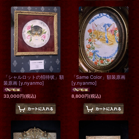
「シャルロットの招待状」額
「Same Color」額装原画
装原画
[
y.nyanmo
]
[
y.nyanmo
]
33,000
円
(税込)
8,800
円
(税込)