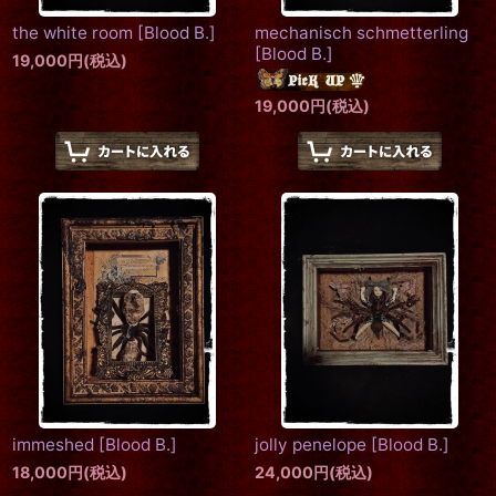
the white room
[
Blood B.
]
mechanisch schmetterling
[
Blood B.
]
19,000
円
(税込)
19,000
円
(税込)
immeshed
[
Blood B.
]
jolly penelope
[
Blood B.
]
18,000
円
(税込)
24,000
円
(税込)