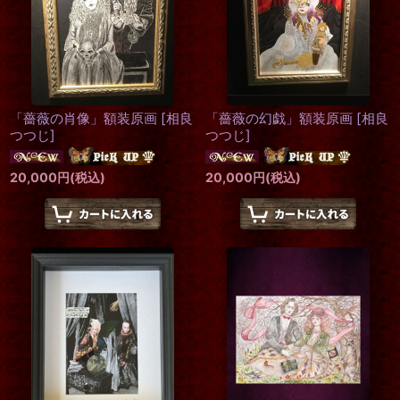
「薔薇の肖像」額装原画
[
相良
「薔薇の幻戯」額装原画
[
相良
つつじ
]
つつじ
]
20,000
円
(税込)
20,000
円
(税込)