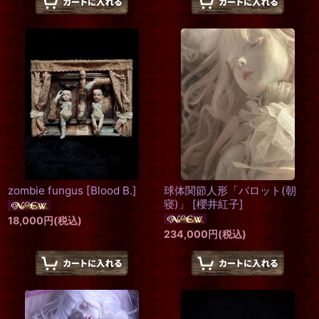
zombie fungus
[
Blood B.
]
球体関節人形「バロット(朝
寝)」
[
櫻井紅子
]
18,000
円
(税込)
234,000
円
(税込)