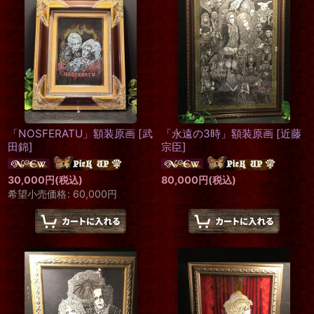
「NOSFERATU」額装原画
[
武
「永遠の3時」額装原画
[
近藤
田錦
]
宗臣
]
30,000
円
(税込)
80,000
円
(税込)
希望小売価格
:
60,000
円