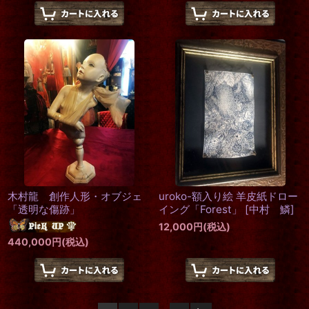
木村龍 創作人形・オブジェ
uroko-額入り絵 羊皮紙ドロー
「透明な傷跡」
イング「Forest」
[
中村 鱗
]
12,000
円
(税込)
440,000
円
(税込)