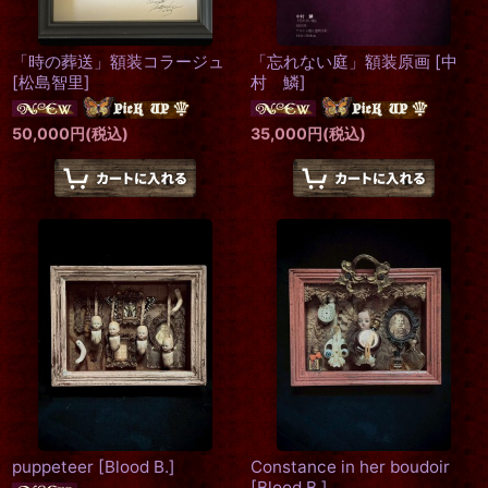
「時の葬送」額装コラージュ
「忘れない庭」額装原画
[
中
[
松島智里
]
村 鱗
]
50,000
円
(税込)
35,000
円
(税込)
puppeteer
[
Blood B.
]
Constance in her boudoir
[
Blood B.
]