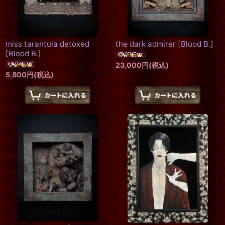
miss tarantula detoxed
the dark admirer
[
Blood B.
]
[
Blood B.
]
23,000
円
(税込)
5,800
円
(税込)