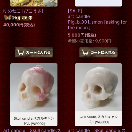
ゆめねこ
[
ぴこうさ
]
[SALE]
art candle
Pig_b_001_smon
[
asking for
40,000
円
(税込)
the moon.
]
5,000
円
(税込)
希望小売価格
:
9,900
円
art candle Skull candle.ス
art candle Skull candle.ス