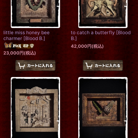
little miss honey bee
to catch a butterfly
[
Blood
charmer
[
Blood B.
]
B.
]
42,000
円
(税込)
23,000
円
(税込)