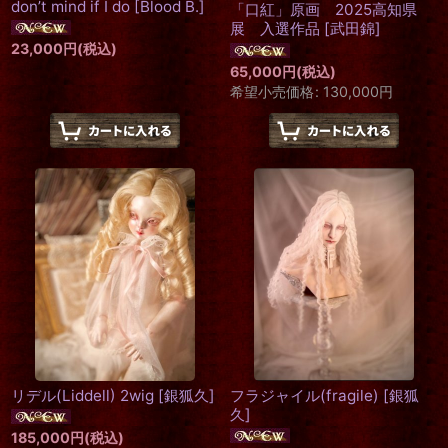
don’t mind if I do
[
Blood B.
]
「口紅」原画 2025高知県
展 入選作品
[
武田錦
]
23,000
円
(税込)
65,000
円
(税込)
希望小売価格
:
130,000
円
リデル(Liddell) 2wig
[
銀狐久
]
フラジャイル(fragile)
[
銀狐
久
]
185,000
円
(税込)