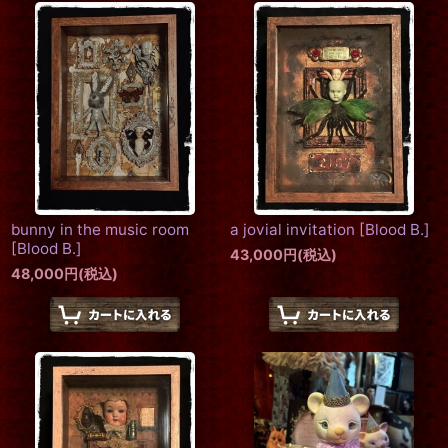
bunny in the music room
a jovial invitation
[
Blood B.
]
[
Blood B.
]
43,000
円
(税込)
48,000
円
(税込)