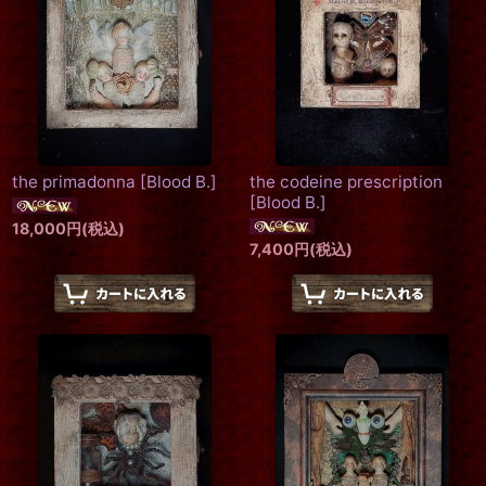
the primadonna
[
Blood B.
]
the codeine prescription
[
Blood B.
]
18,000
円
(税込)
7,400
円
(税込)