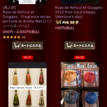
[再入荷]
Rose de Reficul et Guiggles
Rose de Reficul et
2022 Post Card
[
Happy
Guiggles Fragrance series
Valentine's day
]
perfume et Aroma Wax
[
パフ
ューム＆バーム
]
150
円
(税込)
300
円
～3,000
円
(税込)
7
件
No.17
No.18