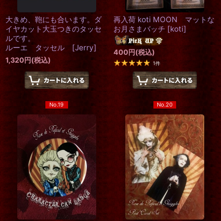
大きめ、鞄にも合います。ダ
再入荷 koti MOON マットな
イヤカット大玉つきのタッセ
お月さまバッチ
[
koti
]
ルです。
ルーエ タッセル [Jerry]
400
円
(税込)
1,320
円
(税込)
1
件
No.19
No.20