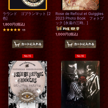
ラウンド ゴブランマット
[
2
Rose de Reficul et Guiggles
色
]
2023 Photo Book フォトブ
ック
[
永遠の三時。
]
1,800
円
(税込)
1
件
1,000
円
(税込)
No.15
No.16