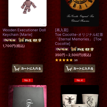
Wooden Executioner Doll
[再入荷]
Keychain
[
Marie
]
Toe Cocotte-オリジナル紅茶
「Eternal Memories」
[
Toe
Cocotte
]
1,700
円
(税込)
350
円
～2,500
円
(税込)
3
件
No.3
No.4