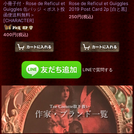
小冊子付・Rose de Reficul et
Rose de Reficul et Guiggles
Guiggles 缶バッジ ＜ポスト投
2019 Post Card 2p
[
白と黒
]
函便送料無料＞
250
円
(税込)
[
CHARACTER
]
400
円
(税込)
LINEで質問する