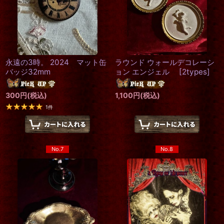
永遠の3時。 2024 マット缶
ラウンド ウォールデコレーシ
バッジ32mm
ョン エンジェル
[
2types
]
300
円
(税込)
1,100
円
(税込)
1
件
No.7
No.8