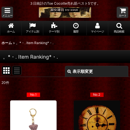
３日統計のToe Cocotte売れ筋ベスト5です。
メニュー
カート
ホーム
アイテム別
テーマ別
履歴
マイページ
商品検索
ホーム
>
。*・. Item Ranking*・.
。*・. Item Ranking*・.
表示順変更
閉じる
20
件
在庫あり
No.1
No.2
絞り込む