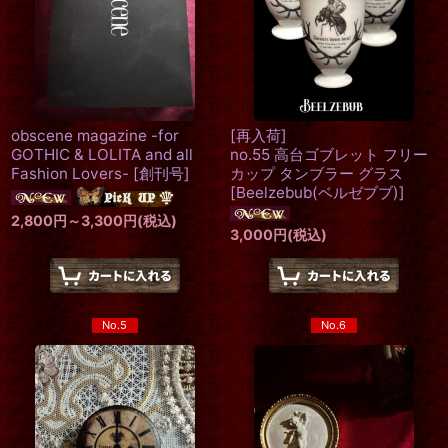
obscene magazine -for
[再入荷]
GOTHIC & LOLITA and all
no.55 高台ゴブレット フリー
Fashion Lovers-
[
創刊号
]
カップ タンブラー グラス
[
Beelzebub(ベルゼブブ)
]
2,800
円
～3,300
円
(税込)
3,000
円
(税込)
No.5
No.6