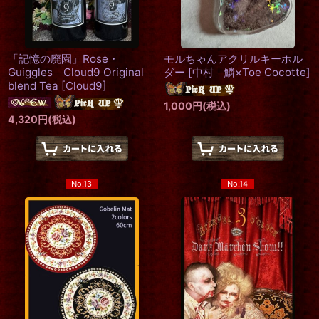
「記憶の廃園」Rose・
モルちゃんアクリルキーホル
Guiggles Cloud9 Original
ダー
[
中村 鱗×Toe Cocotte
]
blend Tea
[
Cloud9
]
1,000
円
(税込)
4,320
円
(税込)
No.13
No.14