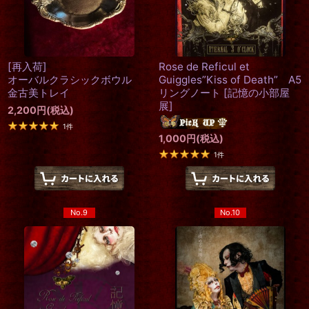
[再入荷]
Rose de Reficul et
オーバルクラシックボウル
Guiggles”Kiss of Death” A5
金古美トレイ
リングノート
[
記憶の小部屋
展
]
2,200
円
(税込)
1
件
1,000
円
(税込)
1
件
No.9
No.10