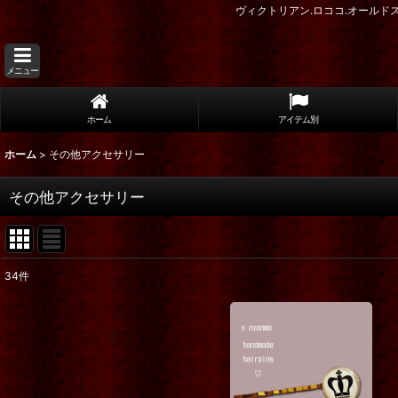
ヴィクトリアン.ロココ.オール
メニュー
ホーム
アイテム別
ホーム
>
その他アクセサリー
その他アクセサリー
34
件
表示数
:
在庫あり
並び順
: