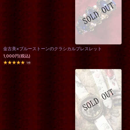
金古美×ブルーストーンのクラシカルブレスレット
1,000
円
(税込)
1
件