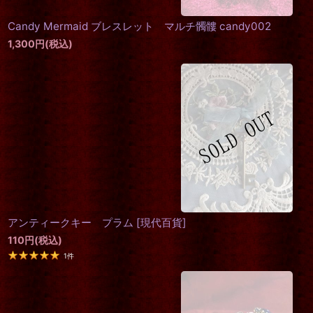
Candy Mermaid ブレスレット マルチ髑髏 candy002
1,300
円
(税込)
アンティークキー プラム
[
現代百貨
]
110
円
(税込)
1
件