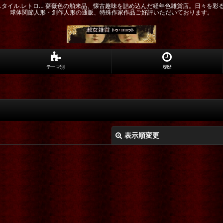
ドスタイル.レトロ… 薔薇色の舶来品、懐古趣味を詰め込んだ経年色雑貨店。日々を彩
球体関節人形・創作人形の通販、特殊作家作品ご好評いただいております。
テーマ別
履歴
表示順変更