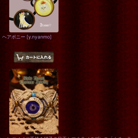
 ヘアポニー
[
y.nyanmo
]