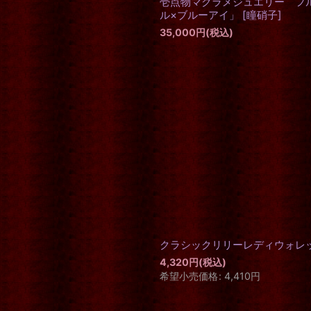
壱点物マクラメジュエリー フ
ル×ブルーアイ」
[
瞳硝子
]
35,000
円
(税込)
クラシックリリーレディウォレ
4,320
円
(税込)
希望小売価格
:
4,410
円