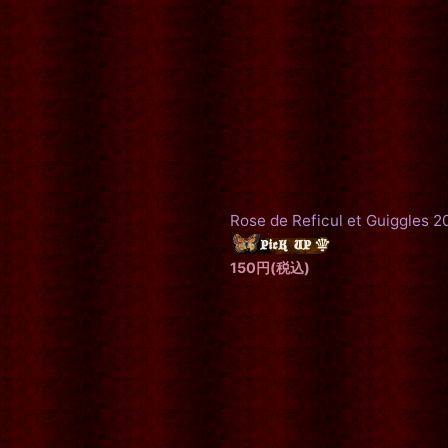
Rose de Reficul et Guiggles 
150
円
(税込)