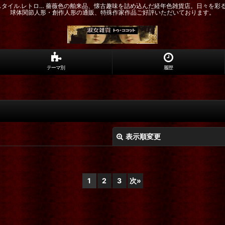
ドスタイル.レトロ… 薔薇色の舶来品、懐古趣味を詰め込んだ経年色雑貨店。日々を彩
球体関節人形・創作人形の通販、特殊作家作品ご好評いただいております。
テーマ別
履歴
表示順変更
1
2
3
次
»