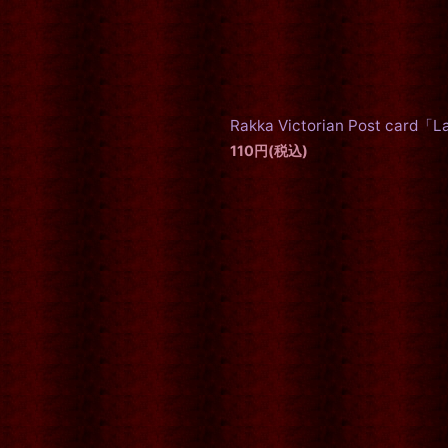
Rakka Victorian Post card「
110
円
(税込)