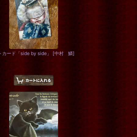
「side by side」
[
中村 鱗
]