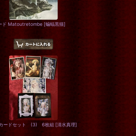
atoutretombe
[
蝙蝠黒猫
]
ストカードセット (3) 6枚組
[
清水真理
]