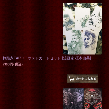
舞踏家TAIZO ポストカードセット
[
漫画家 榎本由美
]
700
円
(税込)