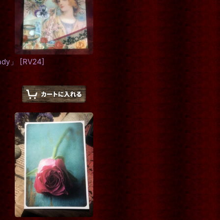
Lady」
[
RV24
]