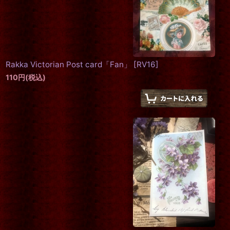
Rakka Victorian Post card「Fan」
[
RV16
]
110
円
(税込)