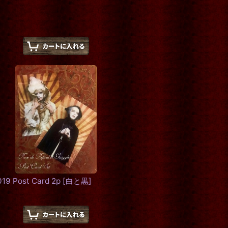
019 Post Card 2p
[
白と黒
]