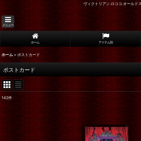
ヴィクトリアン.ロココ.オール
メニュー
ホーム
アイテム別
ホーム
>
ポストカード
ポストカード
142
件
表示数
:
在庫あり
並び順
: