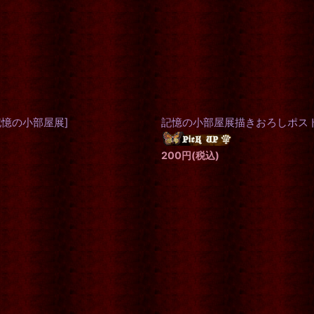
絞り込む
記憶の小部屋展
]
記憶の小部屋展描きおろしポストカード
200
円
(税込)