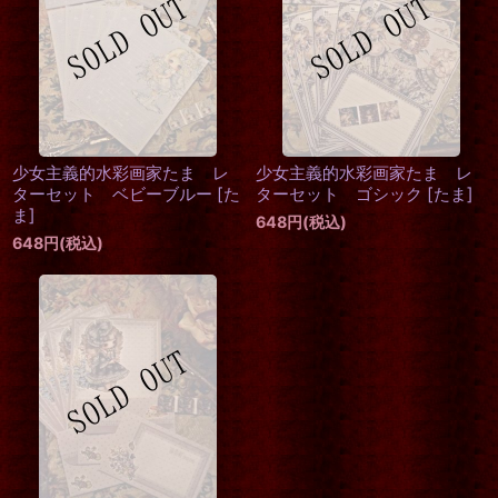
少女主義的水彩画家たま レ
少女主義的水彩画家たま レ
ターセット ベビーブルー
[
た
ターセット ゴシック
[
たま
]
ま
]
648
円
(税込)
648
円
(税込)