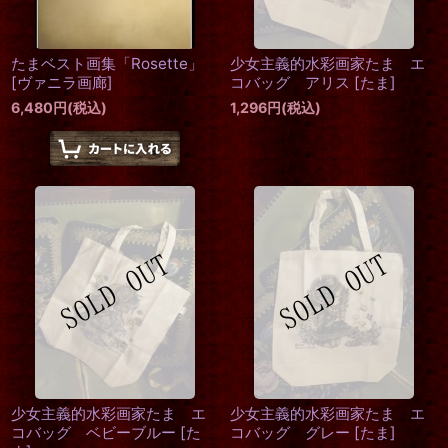
たまベスト画集「Rosette」
少女主義的水彩画家たま エ
[
ヴァニラ画廊
]
コバッグ アリス
[
たま
]
6,480
円
(税込)
1,296
円
(税込)
少女主義的水彩画家たま エ
少女主義的水彩画家たま エ
コバッグ ベビーブルー
[
た
コバッグ グレー
[
たま
]