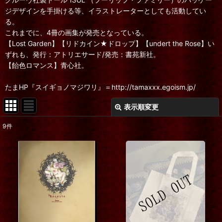
ジデザインを手掛ける等、イラストレーターとしても活動してい
る。
これまでに、4冊の画集が発売となっている。
【Lost Garden】【リドカイン★ドロップ】【undert the Rose】い
ずれも、発行：アトリエサード/発売：書苑新社。
【飴色ロマンス】青心社。
たまHP『スイギョノマジワリ』＝http://tamaxxx.egoism.jp/
表示順変更
閉じる
9
件
表示数
:
在庫あり
並び順
:
絞り込む