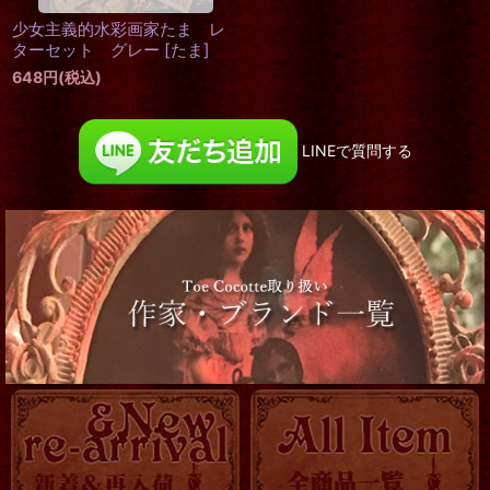
少女主義的水彩画家たま レ
ターセット グレー
[
たま
]
648
円
(税込)
LINEで質問する