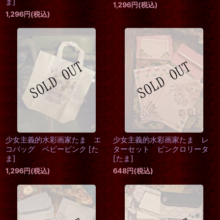
ま
]
1,296
円
(税込)
1,296
円
(税込)
少女主義的水彩画家たま エ
少女主義的水彩画家たま レ
コバッグ ベビーピンク
[
た
ターセット ピンクロリータ
ま
]
[
たま
]
1,296
円
(税込)
648
円
(税込)