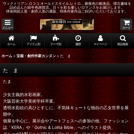
ヴィクトリアン.ロココ.オールドスタイル.レトロ… 薔薇色の舶来品、懐古趣味を
詰め込んだ経年色雑貨店。日々を彩る優しいロマンスをお届けします。
球体関節人形・創作人形の通販、特殊作家作品ご好評いただいております。
メニュー
カート
ホーム
アイテム別
テーマ別
履歴
マイページ
商品検索
ホーム
>
宝箱・創作作家カンヌン
>
た ま
た ま
たま
少女主義的水彩画家。
大阪芸術大学美術学科卒業。
透明水彩絵の具ひとすじに、不気味キュートな独自の乙女世界を展
開中。
個展を中心に、展示会やアートフェスへの参加の他、ファッション
誌「KERA」や「Gothic & Lolita Bible」へのイラスト提供、
グルーヴ社製ドール”ISUL”（プーリップ・ファミリー）のパッケー