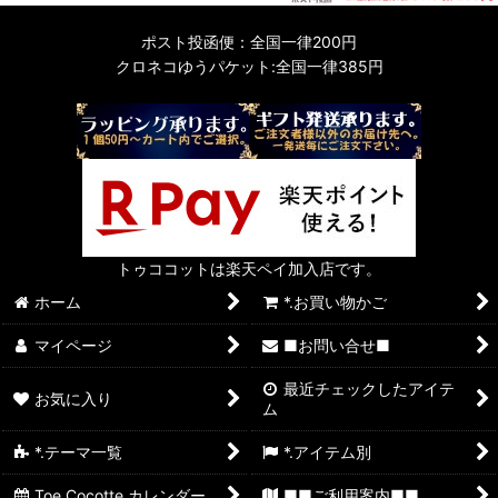
ポスト投函便：全国一律200円
クロネコゆうパケット:全国一律385円
トゥココットは楽天ペイ加入店です。
ホーム
*.お買い物かご
マイページ
■お問い合せ■
最近チェックしたアイテ
お気に入り
ム
*.テーマ一覧
*.アイテム別
Toe Cocotte カレンダー
■■ご利用案内■■