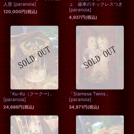
人形
[
paranoia
]
ュ 歯車のネックレスつき
[
paranoia
]
120,000
円
(税込)
4,937
円
(税込)
「Ku-Ku（クークー)」
「Siamese Twins」
[
paranoia
]
[
paranoia
]
24,686
円
(税込)
34,971
円
(税込)