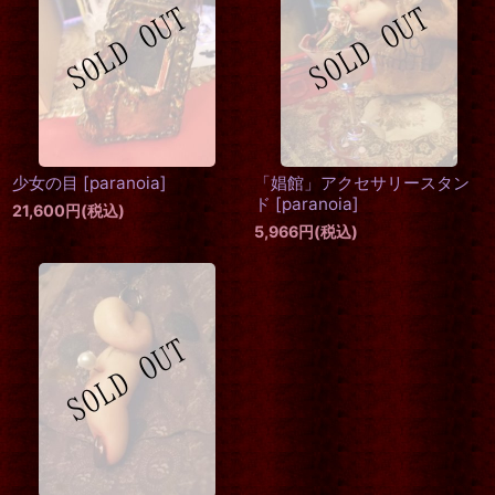
少女の目
[
paranoia
]
「娼館」アクセサリースタン
ド
[
paranoia
]
21,600
円
(税込)
5,966
円
(税込)