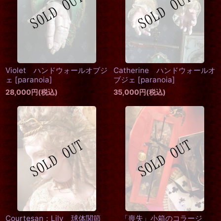
絞り込む
Violet ハンドウォールオブジ
Catherine ハンドウォールオ
ェ
[
paranoia
]
ブジェ
[
paranoia
]
28,000
円
(税込)
35,000
円
(税込)
Courtesan：Lily 球体関節
「喪失」小箱のコラージ