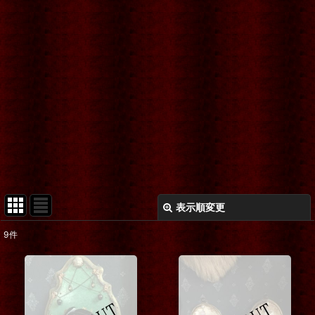
表示順変更
閉じる
9
件
表示数
:
在庫あり
並び順
: