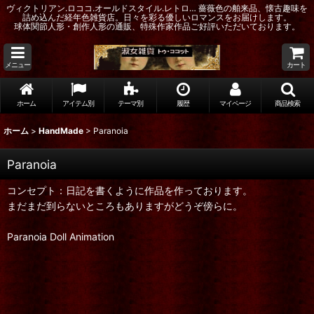
ヴィクトリアン.ロココ.オールドスタイル.レトロ… 薔薇色の舶来品、懐古趣味を
詰め込んだ経年色雑貨店。日々を彩る優しいロマンスをお届けします。
球体関節人形・創作人形の通販、特殊作家作品ご好評いただいております。
メニュー
カート
ホーム
アイテム別
テーマ別
履歴
マイページ
商品検索
ホーム
>
HandMade
>
Paranoia
Paranoia
コンセプト：日記を書くように作品を作っております。
まだまだ到らないところもありますがどうぞ傍らに。
Paranoia Doll Animation