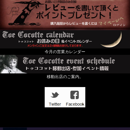
絢爛黄金色装飾品の頁
For KID's and Baby and FANY
オブジェ・人形・立体アート
From Europe
今月の営業カレンダー
ちょっと配るのにおすすめプチギフト特集
すずらんの日
移動出店のご案内。
In the Dark
壱点物特集
「記憶の小部屋」展
夜める廃園