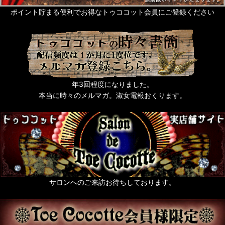
サシェ・芳香剤・入浴剤他
ポイント貯まる便利でお得なトゥココット会員にご登録ください
ネイルアート
タッセル
猫なもの
年3回程度になりました。
うさぎなもの
本当に時々のメルマガ。淑女電報おくります。
梟ーふくろうー
zoo 色々動物なもの
薔薇なもの。
天使なもの。
サロンへのご来訪お待ちしております。
ポスト投函便発送OKのお品
送料無料まで後少し（500円以下のお品）