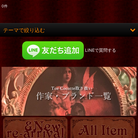
0
件
表示数
:
在庫あり
テーマで絞り込む
並び順
:
ロング&ヒット
LINEで質問する
絞り込む
お洋服
コルセット
靴
服飾小物
帽子他
ロマ傘