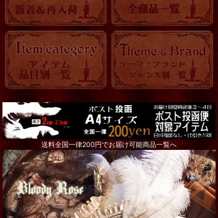
OTHER
KITCHEN
時計
バッグ・ポーチ
トランク・BOX
アクセサリー全て
Steampunk Goggles
送料全国一律200円でお届け可能商品一覧へ
リング
ネックレス
ピアス
ブローチ