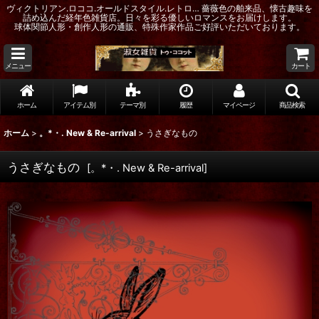
ヴィクトリアン.ロココ.オールドスタイル.レトロ… 薔薇色の舶来品、懐古趣味を
詰め込んだ経年色雑貨店。日々を彩る優しいロマンスをお届けします。
球体関節人形・創作人形の通販、特殊作家作品ご好評いただいております。
メニュー
カート
ホーム
アイテム別
テーマ別
履歴
マイページ
商品検索
ホーム
>
。*・. New & Re-arrival
>
うさぎなもの
うさぎなもの
[
。*・. New & Re-arrival
]