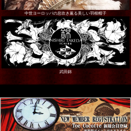
その他アクセサリー
中世ヨーロッパの息吹き薫る美しい羽根帽子
インテリア
シャンデリア・ランプ
写真・アート・ポスター
本・書籍
武田錦
ポストカード
ステーショナリー
ギフト
グリーティングカード
Rose de Reficul et Guiggles