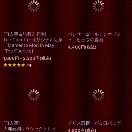
set
[
Beelzebub(ベルゼブブ)
]
セット ノワール皿 プレート 醤
油皿 取り皿
[
Beelzebub(ベル
ゼブブ)
]
2,900
円
(税込)
8,000
円
(税込)
[再入荷＆詰替え登場]
パンサーゴールデンオブジ
Toe Cocotte-オリジナル紅茶
ェ ヒョウの置物
「Memento Mori in May」
4,400
円
(税込)
[
Toe Cocotte
]
1,600
円
～2,300
円
(税込)
3
件