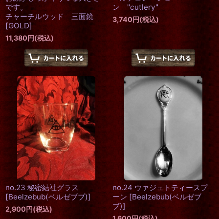
です。
ン "cutlery"
チャーチルウッド 三面鏡
3,740
円
(税込)
[GOLD]
11,380
円
(税込)
no.23 秘密結社グラス
no.24 ウァジェトティースプ
[
Beelzebub(ベルゼブブ)
]
ーン
[
Beelzebub(ベルゼブ
ブ)
]
2,900
円
(税込)
1,600
円
(税込)