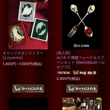
キャッツスタンドミラー
[再入荷]
[
y.nyanmo
]
no.14-3 髑髏フォーク＆スプ
ーンセット
[
Beelzebub(ベル
1,300
円
～1,500
円
(税込)
ゼブブ)
]
2,900
円
(税込)