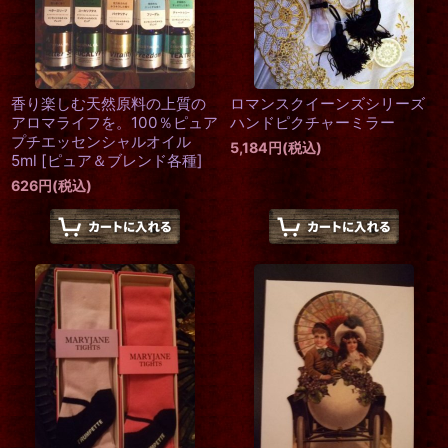
香り楽しむ天然原料の上質の
ロマンスクイーンズシリーズ
アロマライフを。100％ピュア
ハンドピクチャーミラー
プチエッセンシャルオイル
5,184
円
(税込)
5ml
[
ピュア＆ブレンド各種
]
626
円
(税込)