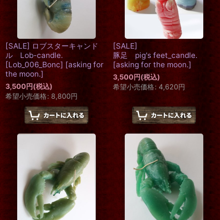
[SALE] ロブスターキャンド
[SALE]
ル Lob-candle.
豚足 pig's feet_candle.
[Lob_006_Bonc]
[
asking for
[
asking for the moon.
]
the moon.
]
3,500
円
(税込)
3,500
円
(税込)
希望小売価格
:
4,620
円
希望小売価格
:
8,800
円