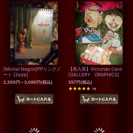
[Michal Negrin]PPリングノ
【再入荷】Victorian Card
ート
[
2size
]
[
GALLERY GRAPHICS
]
2,200
円
～3,080
円
(税込)
257
円
(税込)
1
件