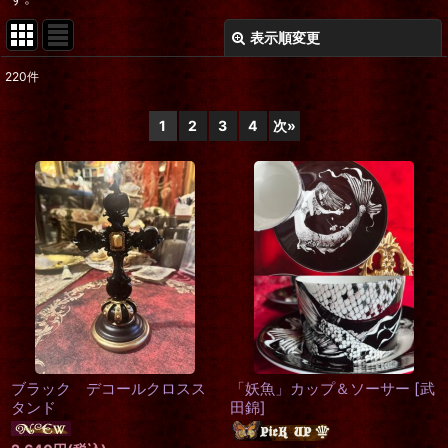
表示順変更
閉じる
220
件
表示数
:
1
2
3
4
次
»
在庫あり
並び順
:
絞り込む
ブラック デコールクロスス
「妖魚」カップ＆ソーサー
[
武
タンド
田錦
]