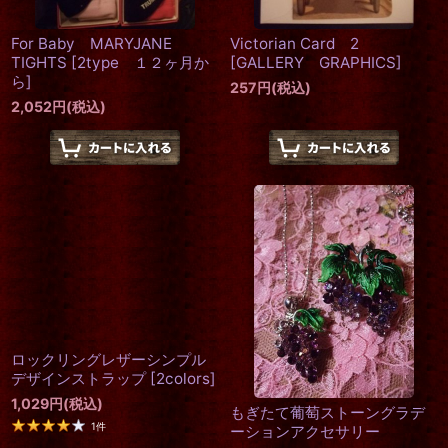
For Baby MARYJANE
Victorian Card 2
TIGHTS
[
2type １２ヶ月か
[
GALLERY GRAPHICS
]
ら
]
257
円
(税込)
2,052
円
(税込)
ロックリングレザーシンプル
デザインストラップ
[
2colors
]
1,029
円
(税込)
もぎたて葡萄ストーングラデ
1
件
ーションアクセサリー