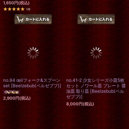
[再入荷]
[再入荷]
クイーンブーツ リングホル
紅梅 カトラリー
[
各種
]
ダー
[
ボルドーQTS
]
275
円
～440
円
(税込)
1,650
円
(税込)
1
件
no.94 œilフォーク&スプーン
no.41-2 少女シリーズ小皿5枚