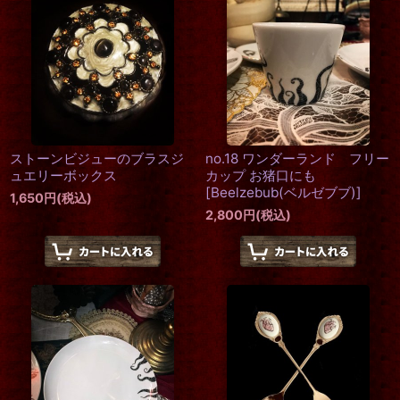
ストーンビジューのブラスジ
no.18 ワンダーランド フリー
ュエリーボックス
カップ お猪口にも
[
Beelzebub(ベルゼブブ)
]
1,650
円
(税込)
2,800
円
(税込)