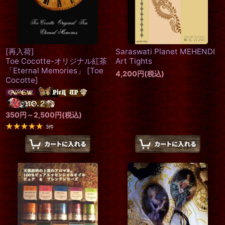
[再入荷]
Saraswati Planet MEHENDI
Toe Cocotte-オリジナル紅茶
Art Tights
「Eternal Memories」
[
Toe
4,200
円
(税込)
Cocotte
]
350
円
～2,500
円
(税込)
3
件