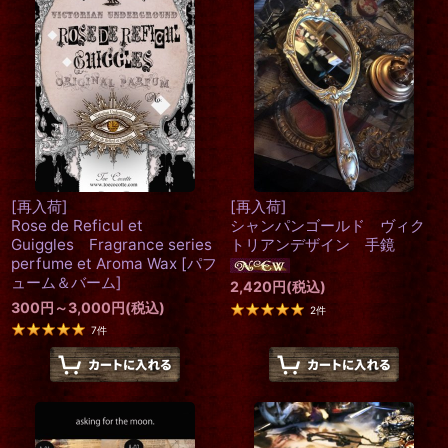
[再入荷]
[再入荷]
Rose de Reficul et
シャンパンゴールド ヴィク
Guiggles Fragrance series
トリアンデザイン 手鏡
perfume et Aroma Wax
[
パフ
ューム＆バーム
]
2,420
円
(税込)
300
円
～3,000
円
(税込)
2
件
7
件