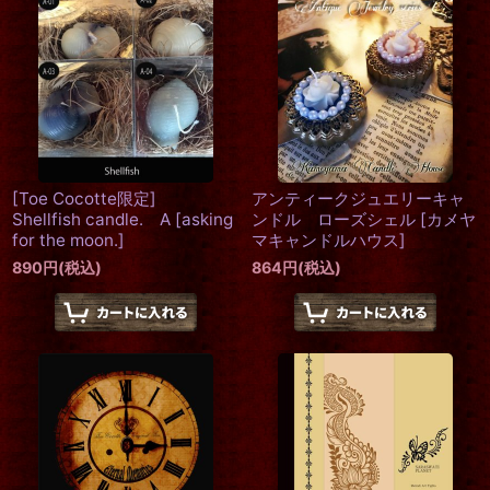
[Toe Cocotte限定]
アンティークジュエリーキャ
Shellfish candle. A
[
asking
ンドル ローズシェル
[
カメヤ
for the moon.
]
マキャンドルハウス
]
890
円
(税込)
864
円
(税込)