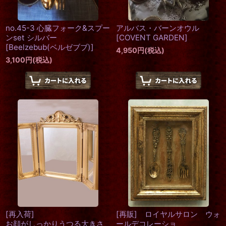
no.45-3 心臓フォーク&スプー
アルバス・バーンオウル
ンset シルバー
[
COVENT GARDEN
]
[
Beelzebub(ベルゼブブ)
]
4,950
円
(税込)
3,100
円
(税込)
[再入荷]
[再販] ロイヤルサロン ウォ
お顔がしっかりうつる大きさ
ールデコレーショ