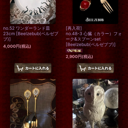
no.52 ワンダーランド皿
[再入荷]
23cm
[
Beelzebub(ベルゼブ
no.48-3 心臓（カラー）フォ
ブ)
]
ーク&スプーンset
[
Beelzebub(ベルゼブブ)
]
4,000
円
(税込)
2,900
円
(税込)