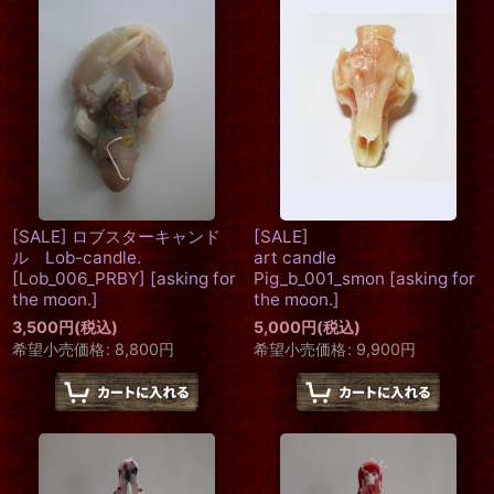
[SALE] ロブスターキャンド
[SALE]
ル Lob-candle.
art candle
[Lob_006_PRBY]
[
asking for
Pig_b_001_smon
[
asking for
the moon.
]
the moon.
]
3,500
円
(税込)
5,000
円
(税込)
希望小売価格
:
8,800
円
希望小売価格
:
9,900
円