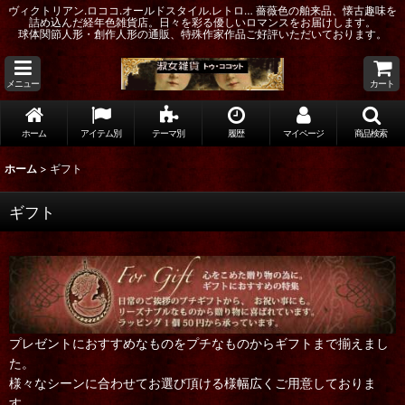
ヴィクトリアン.ロココ.オールドスタイル.レトロ… 薔薇色の舶来品、懐古趣味を
詰め込んだ経年色雑貨店。日々を彩る優しいロマンスをお届けします。
球体関節人形・創作人形の通販、特殊作家作品ご好評いただいております。
メニュー
カート
ホーム
アイテム別
テーマ別
履歴
マイページ
商品検索
ホーム
>
ギフト
ギフト
プレゼントにおすすめなものをプチなものからギフトまで揃えまし
た。
様々なシーンに合わせてお選び頂ける様幅広くご用意しておりま
す。