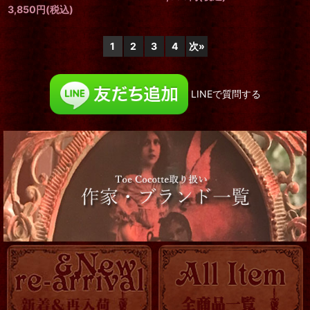
[再入荷]
アリス窓柄 がま口バッグ
大理石調クラシックトレイ
4,800
円
(税込)
3,850
円
(税込)
1
2
3
4
次
»
LINEで質問する