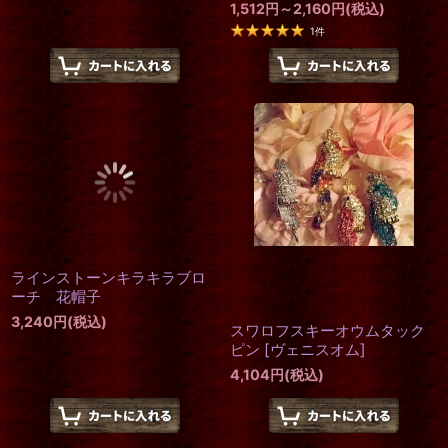
1,512
円
～2,160
円
(税込)
1
件
ラインストーンキラキラブロ
スワロフスキーオウムタック
ーチ 花帽子
ピン
[
ヴェニスオム
]
3,240
円
(税込)
4,104
円
(税込)