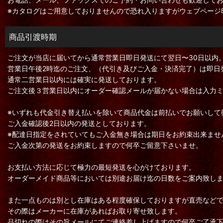
※カタログはご用意しておりませんので恐れ入りますがウェブページ
商品引渡時期
ご注文が当店に届いてから通常営業日即日発送にて翌日〜30日以内
営業日午後2時迄のご注文、（代引き及びご入金・決済完了）は即日
通常二営業日以内には確実に発送しております。
ご注文後３営業日以内にオーダー確認メールが届かない場合は入力
※いずれも代金引き替え払いを除いて商品代金は前払いでお願いして
ご入金確認後2日以内の発送としております。
※配達日指定をされていてもご入金無き場合は期日をお約束出来ませ
ご入金次第の発送をお約束しますので何卒ご留意下さいませ。
お支払い方法に応じて極力の最短発送を心がけております。
オーダーメイド商品等においては別途お届け迄の日数をご案内致し
また一点ものは別とし在庫はある程度確保しておりますが直売など
その際はメーカーに在庫があればお取り寄せ致します。
品切れの際はその旨メールにてご連絡差し上げますので何卒ご了承