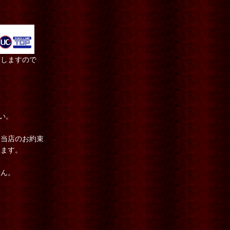
致しますので
さい。
す当店のお約束
ります。
せん。