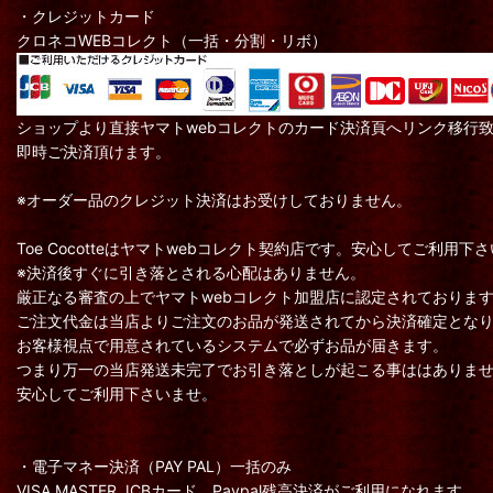
・クレジットカード
クロネコWEBコレクト（一括・分割・リボ）
ショップより直接ヤマトwebコレクトのカード決済頁へリンク移行
即時ご決済頂けます。
※オーダー品のクレジット決済はお受けしておりません。
Toe Cocotteはヤマトwebコレクト契約店です。安心してご利用下
※決済後すぐに引き落とされる心配はありません。
厳正なる審査の上でヤマトwebコレクト加盟店に認定されておりま
ご注文代金は当店よりご注文のお品が発送されてから決済確定とな
お客様視点で用意されているシステムで必ずお品が届きます。
つまり万一の当店発送未完了でお引き落としが起こる事ははありま
安心してご利用下さいませ。
・電子マネー決済（PAY PAL）一括のみ
VISA MASTER JCBカード、Paypal残高決済がご利用になれます。