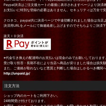
Paypal決済はご注文後カートの最後に表示されますページより決済
お支払いに特別な登録の必要はありません、セキュリティは万全で
クロネコ、paypal共に決済ページで中途切断されました場合は当店
決済用URLをメールにて御連絡差し上げますのでそちらよりご決済
楽天ＩＤ決済
※代金引き換えの配達時のお支払いは現金のみでお願いしております
受け取り拒否・長期不在により当店へ商品が戻りました場合は損失
また、ご連絡が取れないなど悪質と判断した場合はしかるべき機関
http://unpaid.jp/
注文方法
ショップ内のカートをご利用下さい。
24時間受け付けております。
お電話、メール、ファックスでのご予約・お問い合わせも歓迎して