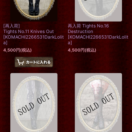
[再入荷]
再入荷 Tights No.16
Tights No.11 Knives Out
Destruction
[
KOMACHI2266531DarkLolit
[
KOMACHI2266531DarkLolit
a
]
a
]
4,500
円
(税込)
4,500
円
(税込)