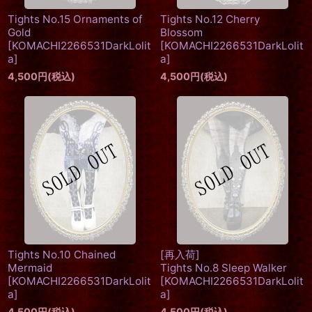
Tights No.15 Ornaments of
Tights No.12 Cherry
Gold
Blossom
[
KOMACHI2266531DarkLolit
[
KOMACHI2266531DarkLolit
a
]
a
]
4,500
円
(税込)
4,500
円
(税込)
Tights No.10 Chained
[再入荷]
Mermaid
Tights No.8 Sleep Walker
[
KOMACHI2266531DarkLolit
[
KOMACHI2266531DarkLolit
a
]
a
]
4,500
円
(税込)
4,500
円
(税込)