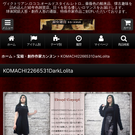
ヴィクトリアン.ロココ.オールドスタイル.レトロ… 薔薇色の舶来品、懐古趣味を
詰め込んだ経年色雑貨店。日々を彩る優しいロマンスをお届けします。
球体関節人形・創作人形の通販、特殊作家作品ご好評いただいております。
メニュー
カート
ホーム
アイテム別
テーマ別
履歴
マイページ
商品検索
ホーム
>
宝箱・創作作家カンヌン
>
KOMACHI2266531DarkLolita
KOMACHI2266531DarkLolita