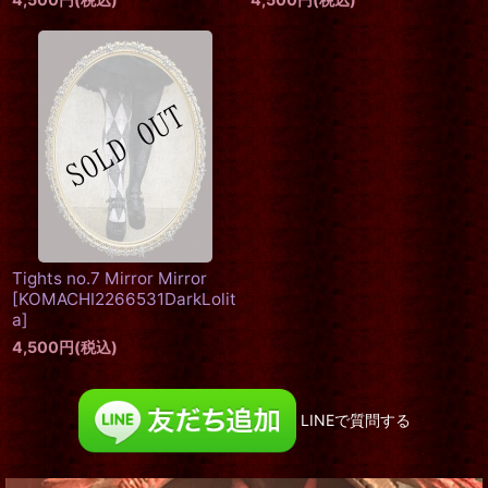
Tights no.7 Mirror Mirror
[
KOMACHI2266531DarkLolit
a
]
4,500
円
(税込)
LINEで質問する