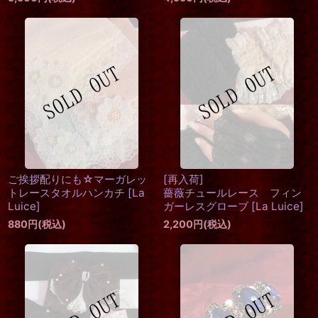
ご挨拶配りにも☆マーガレッ
[再入荷]
トレースタオルハンカチ
[
La
薔薇チュールレース フィン
Luice
]
ガーレスグローブ
[
La Luice
]
880
円
(税込)
2,200
円
(税込)