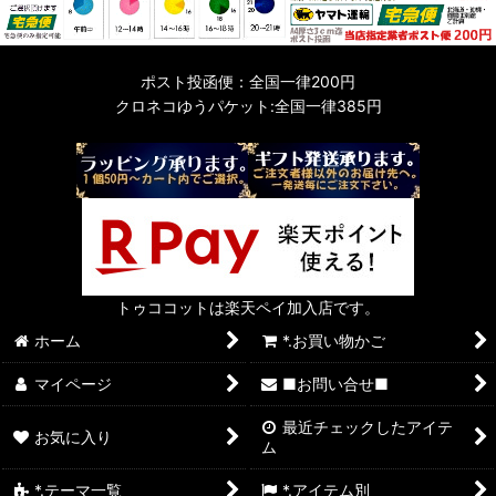
ポスト投函便：全国一律200円
クロネコゆうパケット:全国一律385円
トゥココットは楽天ペイ加入店です。
ホーム
*.お買い物かご
マイページ
■お問い合せ■
最近チェックしたアイテ
お気に入り
ム
*.テーマ一覧
*.アイテム別