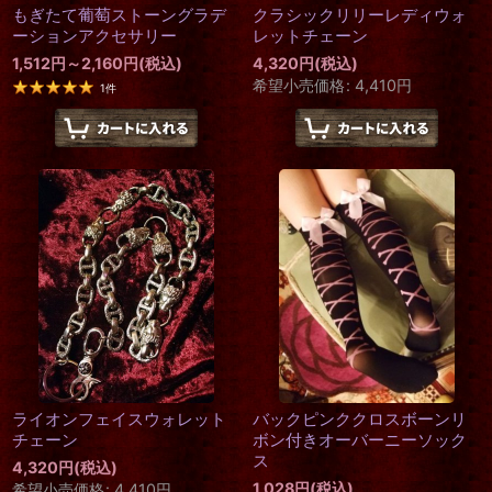
もぎたて葡萄ストーングラデ
クラシックリリーレディウォ
ーションアクセサリー
レットチェーン
1,512
円
～2,160
円
(税込)
4,320
円
(税込)
希望小売価格
:
4,410
円
1
件
ライオンフェイスウォレット
バックピンククロスボーンリ
チェーン
ボン付きオーバーニーソック
ス
4,320
円
(税込)
1,028
円
(税込)
希望小売価格
:
4,410
円