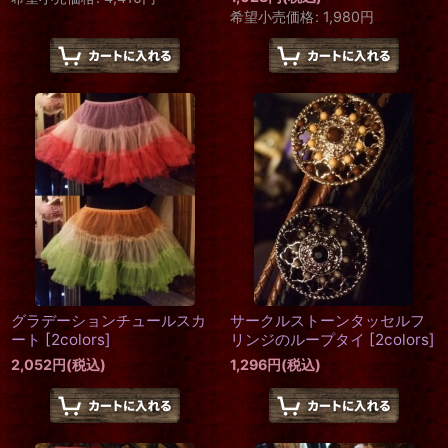
希望小売価格
:
1,980
円
グラデーションチュールスカ
サークルストーンタッセルフ
ート
[
2colors
]
リンジのループタイ
[
2colors
]
2,052
円
(税込)
1,296
円
(税込)