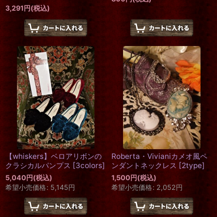
3,291
円
(税込)
【whiskers】ベロアリボンの
Roberta・Vivianiカメオ風ペ
クラシカルパンプス
[
3colors
]
ンダントネックレス
[
2type
]
5,040
円
(税込)
1,500
円
(税込)
希望小売価格
:
5,145
円
希望小売価格
:
2,052
円