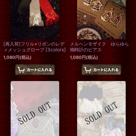
[再入荷]フリル×リボンのレデ
メルヘンモザイク ゆらゆら
ィメッシュグローブ
[
3colors
]
鳩時計のピアス
1,080
円
(税込)
1,080
円
(税込)