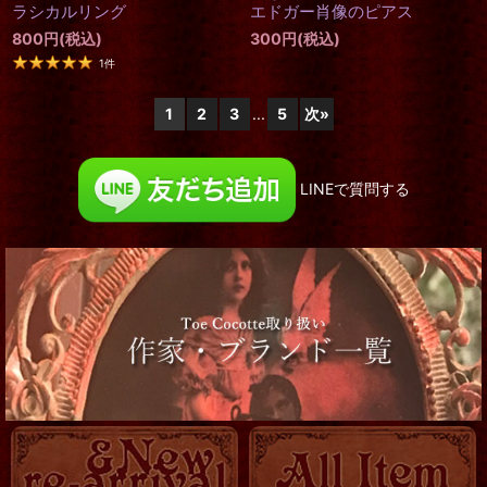
ラシカルリング
エドガー肖像のピアス
800
円
(税込)
300
円
(税込)
1
件
1
2
3
...
5
次
»
LINEで質問する