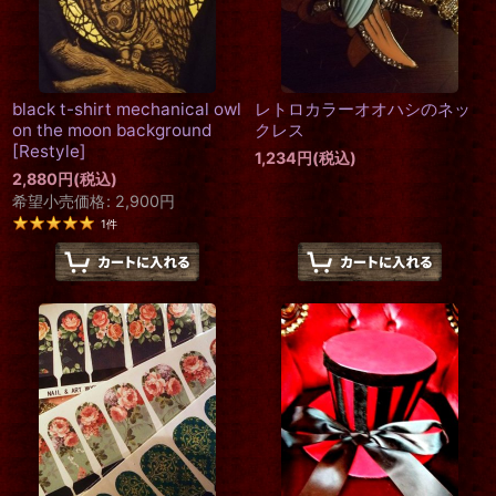
black t-shirt mechanical owl
レトロカラーオオハシのネッ
on the moon background
クレス
[
Restyle
]
1,234
円
(税込)
2,880
円
(税込)
希望小売価格
:
2,900
円
1
件