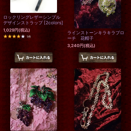
ロックリングレザーシンプル
デザインストラップ
[
2colors
]
1,029
円
(税込)
ラインストーンキラキラブロ
1
件
ーチ 花帽子
3,240
円
(税込)