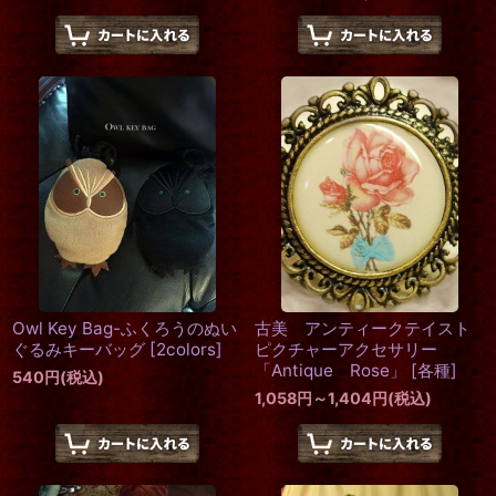
Owl Key Bag-ふくろうのぬい
古美 アンティークテイスト
ぐるみキーバッグ
[
2colors
]
ピクチャーアクセサリー
「Antique Rose」
[
各種
]
540
円
(税込)
1,058
円
～1,404
円
(税込)