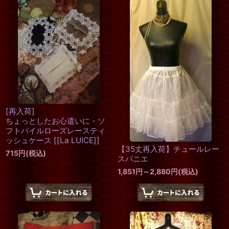
[再入荷]
ちょっとしたお心遣いに・ソ
フトパイルローズレースティ
ッシュケース
[
[La LUICE]
]
【35丈再入荷】チュールレー
715
円
(税込)
スパニエ
1,851
円
～2,880
円
(税込)