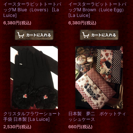
イースターラビットトートバ
イースターラビットトートバ
ッグM Blue（Lovers）
[
La
ッグM Brown（Luice Egg）
Luice
]
[
La Luice
]
6,380
円
(税込)
6,380
円
(税込)
クリスタルフラワーショート
日本製 夢二 ポケットティ
手袋 日本製
[
La Luice
]
ッシュケース
2,530
円
(税込)
660
円
(税込)