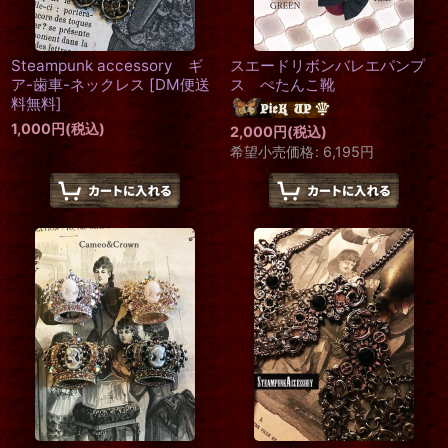
Steampunk accessory ギ
スエードリボンバレエパンプ
ア-歯車-ネックレス
[
DM便送
ス ぺたんこ靴
料無料
]
1,000
円
(税込)
2,000
円
(税込)
希望小売価格
:
6,195
円