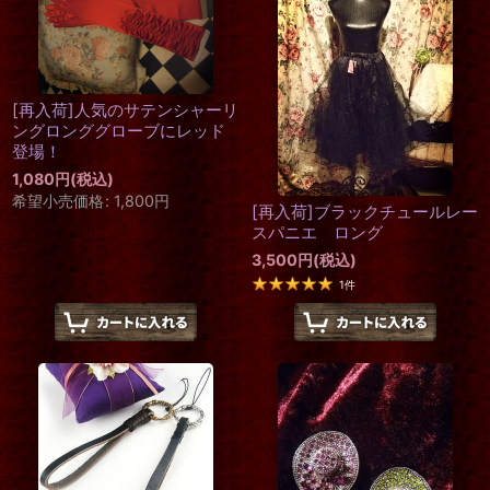
[再入荷]人気のサテンシャーリ
ングロンググローブにレッド
登場！
1,080
円
(税込)
希望小売価格
:
1,800
円
[再入荷]ブラックチュールレー
スパニエ ロング
3,500
円
(税込)
1
件