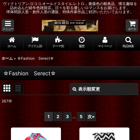
ヴィクトリアン.ロココ.オールドスタイル.レトロ… 薔薇色の舶来品、懐古趣味を
詰め込んだ経年色雑貨店。日々を彩る優しいロマンスをお届けします。
球体関節人形・創作人形の通販、特殊作家作品ご好評いただいております。
メニュー
カート
ホーム
アイテム別
テーマ別
履歴
マイページ
商品検索
ホーム
>
☆Fashion Serect☆
☆Fashion Serect☆
表示順変更
閉じる
267
件
表示数
:
1
2
3
...
5
次
»
在庫あり
並び順
: