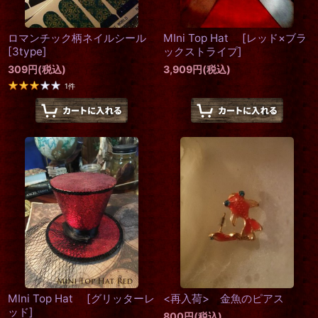
ロマンチック柄ネイルシール
MIni Top Hat
[
レッド×ブラ
[
3type
]
ックストライプ
]
309
円
(税込)
3,909
円
(税込)
1
件
MIni Top Hat
[
グリッターレ
<再入荷> 金魚のピアス
ッド
]
800
円
(税込)