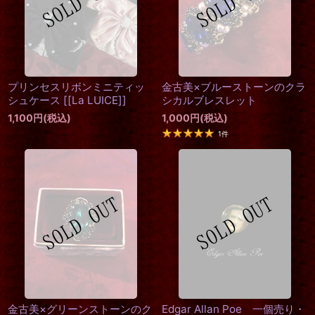
プリンセスリボンミニティッ
金古美×ブルーストーンのクラ
シュケース
[
[La LUICE]
]
シカルブレスレット
1,100
円
(税込)
1,000
円
(税込)
1
件
金古美×グリーンストーンのク
Edgar Allan Poe 一個売り・