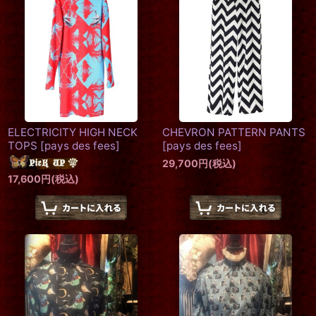
絞り込む
ELECTRICITY HIGH NECK
CHEVRON PATTERN PANTS
TOPS
[
pays des fees
]
[
pays des fees
]
29,700
円
(税込)
17,600
円
(税込)