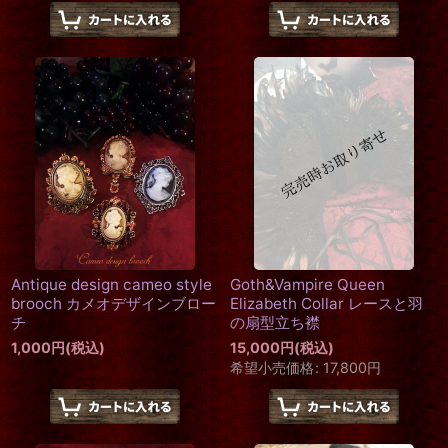
Antique design cameo style
Goth&Vampire Queen
brooch カメオデザインブロー
Elizabeth Collar レースと羽
チ
の扇型立ち襟
1,000
円
(税込)
15,000
円
(税込)
希望小売価格
:
17,800
円