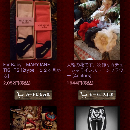
For Baby MARYJANE
大輪の花です。羽飾りカチュ
TIGHTS
[
2type １２ヶ月か
ーシャラインストーンフラワ
ら
]
ー
[
4colors
]
2,052
円
(税込)
1,944
円
(税込)