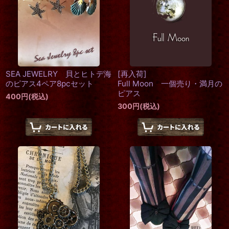
SEA JEWELRY 貝とヒトデ海
[再入荷]
のピアス4ペア8pcセット
Full Moon 一個売り・満月の
ピアス
400
円
(税込)
300
円
(税込)