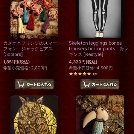
カメオとフリンジのスマート
Skeleton leggings bones
フォン ジャックピアス
trousers horror pants 骨レ
[
5colors
]
ギンス
[
Restyle
]
1,851
円
(税込)
4,320
円
(税込)
希望小売価格
:
2,800
円
希望小売価格
:
4,600
円
1
件