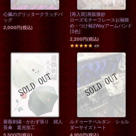
心臓のグリッタークラッチバ
[再入荷]再販微妙
ッグ
ローズモチーフレースお袖留
め・つけ袖2Wayアームバンド
2,000
円
(税込)
[
5色
]
2,200
円
(税込)
4
件
薔薇刺繍・かわず張り 婦人
ルドゥーテベルタン ショル
長傘 遮光加工
ダーサイズトート
5,500
円
(税込)
4,950
円
(税込)