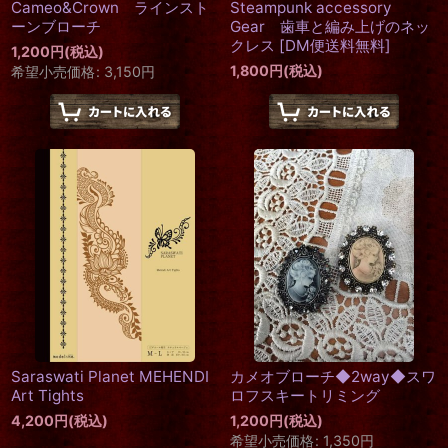
Cameo&Crown ラインスト
Steampunk accessory
ーンブローチ
Gear 歯車と編み上げのネッ
クレス
[
DM便送料無料
]
1,200
円
(税込)
1,800
円
(税込)
希望小売価格
:
3,150
円
Saraswati Planet MEHENDI
カメオブローチ◆2way◆スワ
Art Tights
ロフスキートリミング
4,200
円
(税込)
1,200
円
(税込)
希望小売価格
:
1,350
円