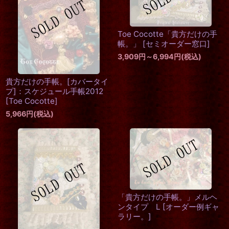
Toe Cocotte「貴方だけの手
帳。」
[
セミオーダー窓口
]
3,909
円
～6,994
円
(税込)
貴方だけの手帳。[カバータイ
プ]：スケジュール手帳2012
[
Toe Cocotte
]
5,966
円
(税込)
「貴方だけの手帳。」メルヘ
ンタイプ L
[
オーダー例ギャ
ラリー。
]