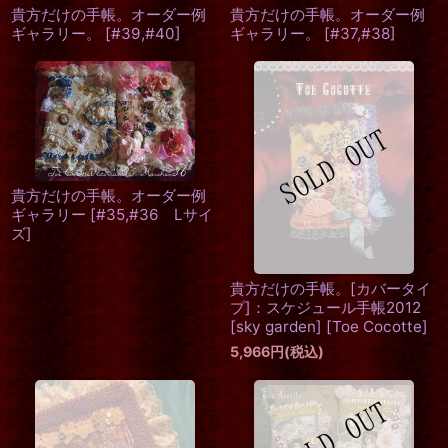
貴方だけの手帳。オーダー例
貴方だけの手帳。オーダー例
ギャラリー。
[
#39,#40
]
ギャラリー。
[
#37,#38
]
貴方だけの手帳。オーダー例
ギャラリー
[
#35,#36 Lサイ
ズ
]
貴方だけの手帳。[カバータイ
プ]：スケジュール手帳2012
[sky garden]
[
Toe Cocotte
]
5,966
円
(税込)