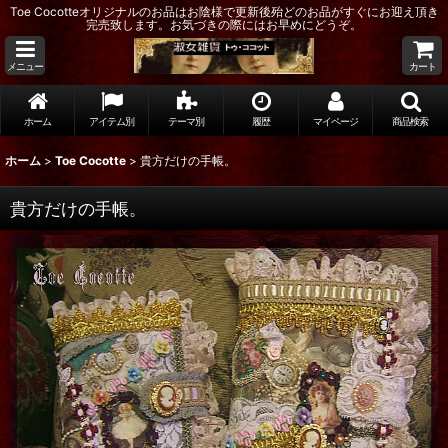
Toe Cocotteオリジナルのお品はお陰様で更新後殆どのお品がすぐにお迎え頂き
完売致します。お気づきの際にはお早めにどうぞ。
メニュー
カート
ホーム
アイテム別
テーマ別
履歴
マイページ
商品検索
ホーム
>
Toe Cocotte
>
貴方だけの手帳。
貴方だけの手帳。