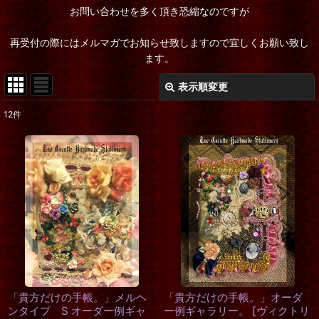
お問い合わせを多く頂き恐縮なのですが
再受付の際にはメルマガでお知らせ致しますので宜しくお願い致し
ます。
表示順変更
閉じる
12
件
表示数
:
在庫あり
並び順
:
絞り込む
「貴方だけの手帳。」メルヘ
「貴方だけの手帳。」オーダ
ンタイプ S オーダー例ギャ
ー例ギャラリー。
[
ヴィクトリ