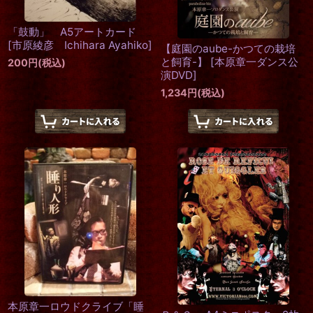
「鼓動」 A5アートカード
[
市原綾彦 Ichihara Ayahiko
]
【庭園のaube-かつての栽培
と飼育-】
[
本原章一ダンス公
200
円
(税込)
演DVD
]
1,234
円
(税込)
本原章一ロウドクライブ「睡