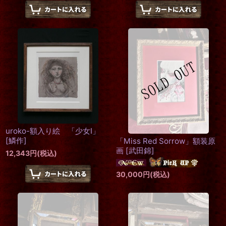
uroko-額入り絵 「少女I」
[
鱗作
]
「Miss Red Sorrow」額装原
画
[
武田錦
]
12,343
円
(税込)
30,000
円
(税込)