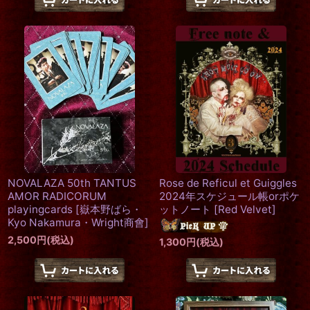
NOVALAZA 50th TANTUS
Rose de Reficul et Guiggles
AMOR RADICORUM
2024年スケジュール帳orポケ
playingcards
[
嶽本野ばら・
ットノート
[
Red Velvet
]
Kyo Nakamura・Wright商會
]
2,500
円
(税込)
1,300
円
(税込)