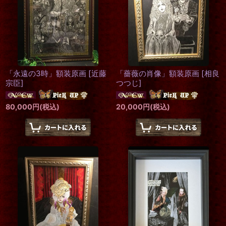
「永遠の3時」額装原画
[
近藤
「薔薇の肖像」額装原画
[
相良
宗臣
]
つつじ
]
80,000
円
(税込)
20,000
円
(税込)