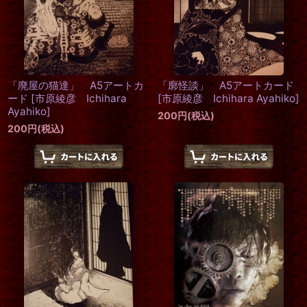
「廃屋の猫達」 A5アートカ
「廓怪談」 A5アートカード
ード
[
市原綾彦 Ichihara
[
市原綾彦 Ichihara Ayahiko
]
Ayahiko
]
200
円
(税込)
200
円
(税込)