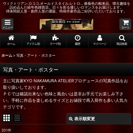
ヴィクトリアン.ロココ.オールドスタイル.レトロ… 薔薇色の舶来品、懐古趣味を
詰め込んだ経年色雑貨店。日々を彩る優しいロマンスをお届けします。
球体関節人形・創作人形の通販、特殊作家作品ご好評いただいております。
メニュー
カート
ホーム
アイテム別
テーマ別
履歴
マイページ
商品検索
ホーム
>
写真・アート・ポスター
写真・アート・ポスター
主に写真家KYO NAKAMURA ATELIERプロデュースの写真作品をお
取り扱いしております。
ＰＣでは確認出来ない色味と風合いは是非お手元でお楽しみ下さ
い。手軽に作品を楽しめるサイズとお値段で再入荷作も多い人気カ
テゴリです。
表示順変更
閉じる
201
件