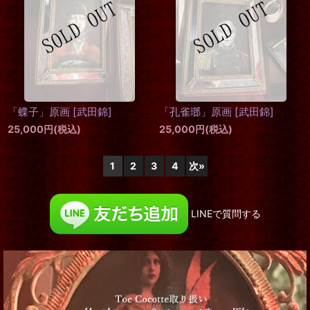
「蝶子」原画
[
武田錦
]
「孔雀瑯」原画
[
武田錦
]
25,000
円
(税込)
25,000
円
(税込)
1
2
3
4
次
»
LINEで質問する