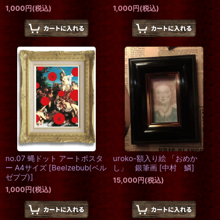
1,000
円
(税込)
1,000
円
(税込)
no.07 蝿ドット アートポスタ
uroko-額入り絵 「おめか
ー A4サイズ
[
Beelzebub(ベル
し」 銀筆画
[
中村 鱗
]
ゼブブ)
]
15,000
円
(税込)
1,000
円
(税込)