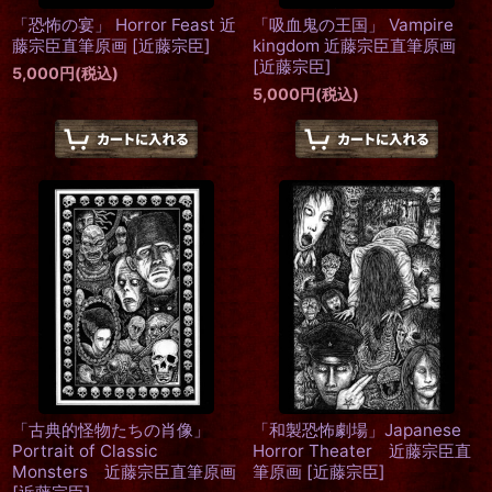
「恐怖の宴」 Horror Feast 近
「吸血鬼の王国」 Vampire
藤宗臣直筆原画
[
近藤宗臣
]
kingdom 近藤宗臣直筆原画
[
近藤宗臣
]
5,000
円
(税込)
5,000
円
(税込)
「古典的怪物たちの肖像」
「和製恐怖劇場」Japanese
Portrait of Classic
Horror Theater 近藤宗臣直
Monsters 近藤宗臣直筆原画
筆原画
[
近藤宗臣
]