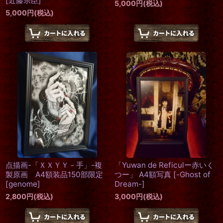
[
近藤宗臣
]
5,000
円
(税込)
5,000
円
(税込)
点描画-「ＸＸＹＹ－手」-複
「Yuwan de Reficulー赤いく
製原画 A4額装品150部限定
つー」 A4額写真
[
-Ghost of
[
genome
]
Dream-
]
2,800
円
(税込)
3,000
円
(税込)