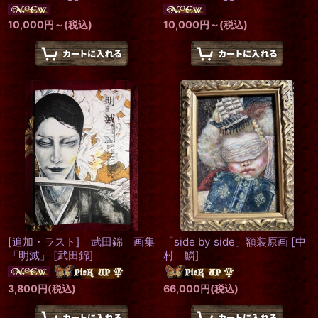
10,000
円
～
(税込)
10,000
円
～
(税込)
[追加・ラスト] 武田錦 画集
「side by side」額装原画
[
中
「明滅」
[
武田錦
]
村 鱗
]
3,800
円
(税込)
66,000
円
(税込)