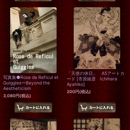
「天使の休日」 A5アートカ
写真集●Rose de Reficul et
ード
[
市原綾彦 Ichihara
GuigglesーBeyond the
Ayahiko
]
Aestheticism
200
円
(税込)
3,080
円
(税込)