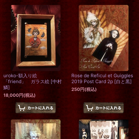
uroko-額入り絵
Rose de Reficul et Guiggles
「friend」 ガラス絵
[
中村
2019 Post Card 2p
[
白と黒
]
鱗
]
250
円
(税込)
18,000
円
(税込)