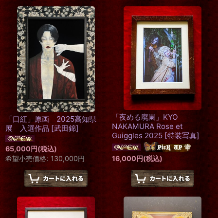
「夜める廃園」KYO
「口紅」原画 2025高知県
NAKAMURA Rose et
展 入選作品
[
武田錦
]
Guiggles 2025
[
特装写真
]
65,000
円
(税込)
希望小売価格
:
130,000
円
16,000
円
(税込)