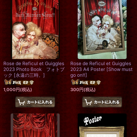
Rose de Reficul et Guiggles
Rose de Reficul et Guiggles
2023 Photo Book フォトブ
2023 A4 Poster
[
Show must
ック
[
永遠の三時。
]
go on‼
]
1,000
円
(税込)
300
円
(税込)