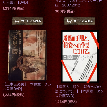
Ｒ＆Ｇ A4ミニポスター2枚
り人形」
[
DVD
]
組 2007,2012
1,234
円
(税込)
300
円
(税込)
【三本足の鰐】
[
本原章一ダン
【着席の手順と、朝食への作
ス公演DVD
]
法について。】
[
本原章一ダン
1,234
円
(税込)
ス公演DVD
]
1,234
円
(税込)