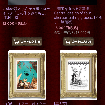
uroko-額入り絵 羊皮紙ドロー
「葡萄を食べる天童達」
イング「この子をみまもる」
Central design of four
[
中村 鱗
]
cherubs eating grapes.
[
イタ
リア製額絵
]
12,000
円
(税込)
15,000
円
(税込)
希望小売価格
:
18,000
円
no.06 ロゴ アートポスター
[再入荷]