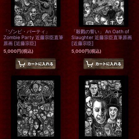
「ゾンビ・パーティ」
「殺戮の誓い」 An Oath of
Zombie Party 近藤宗臣直筆
Slaughter 近藤宗臣直筆原画
原画
[
近藤宗臣
]
[
近藤宗臣
]
5,000
円
(税込)
5,000
円
(税込)