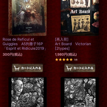
Rose de Reficul et
[再入荷]
Guiggles A5判冊子16P
Art Board Victorian
「Esprit et Ridicule2019」
[
2types
]
300
円
(税込)
1,980
円
(税込)
1
件