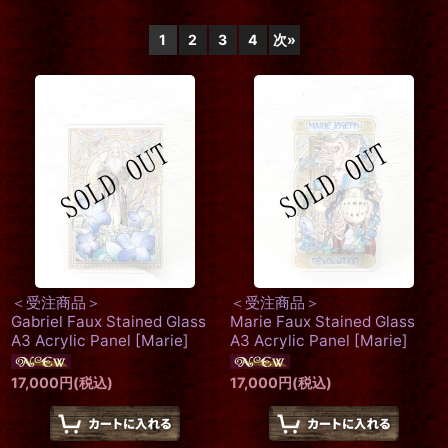
表示数
:
1
2
3
4
次
»
在庫あり
並び順
:
絞り込む
＜受注商品＞
＜受注商品＞
Gabriel Faux Stained Glass
Marie Faux Stained Glass
A3 Acrylic Panel
[
Marie
]
A3 Acrylic Panel
[
Marie
]
17,000
円
(税込)
17,000
円
(税込)