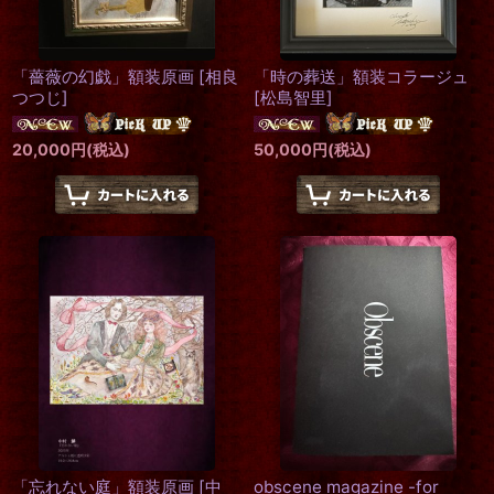
「薔薇の幻戯」額装原画
[
相良
「時の葬送」額装コラージュ
つつじ
]
[
松島智里
]
20,000
円
(税込)
50,000
円
(税込)
「忘れない庭」額装原画
[
中
obscene magazine -for