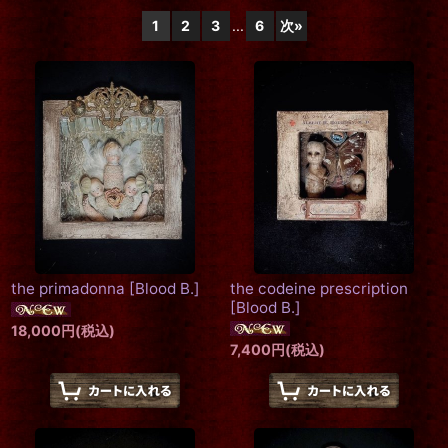
1
2
3
...
6
次
»
在庫あり
並び順
:
絞り込む
the primadonna
[
Blood B.
]
the codeine prescription
[
Blood B.
]
18,000
円
(税込)
7,400
円
(税込)