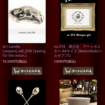
art candle
no.014 蛸少女 アートポス
Leopard_wB_006
[
asking
ター A4サイズ
[
Beelzebub(ベ
for the moon.
]
ルゼブブ)
]
12,000
円
(税込)
1,000
円
(税込)