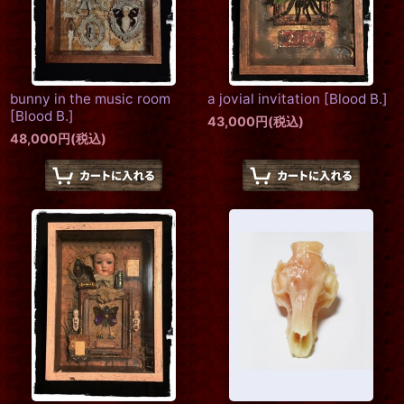
bunny in the music room
a jovial invitation
[
Blood B.
]
[
Blood B.
]
43,000
円
(税込)
48,000
円
(税込)