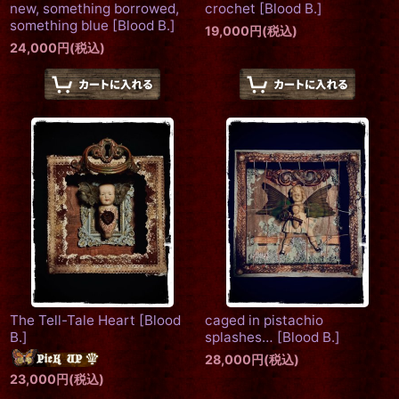
new, something borrowed,
crochet
[
Blood B.
]
something blue
[
Blood B.
]
19,000
円
(税込)
24,000
円
(税込)
The Tell-Tale Heart
[
Blood
caged in pistachio
B.
]
splashes…
[
Blood B.
]
28,000
円
(税込)
23,000
円
(税込)