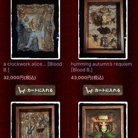
a clockwork alice…
[
Blood
humming autumn’s requiem
B.
]
[
Blood B.
]
32,000
円
(税込)
43,000
円
(税込)