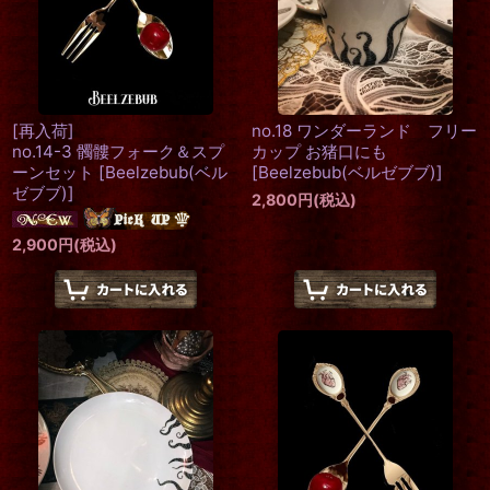
[再入荷]
no.18 ワンダーランド フリー
no.14-3 髑髏フォーク＆スプ
カップ お猪口にも
ーンセット
[
Beelzebub(ベル
[
Beelzebub(ベルゼブブ)
]
ゼブブ)
]
2,800
円
(税込)
2,900
円
(税込)