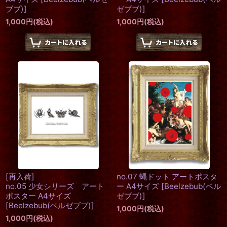
ブブ)
]
ゼブブ)
]
1,000
円
(税込)
1,000
円
(税込)
[再入荷]
no.07 蝿ドット アートポスタ
no.05 少女シリーズ アート
ー A4サイズ
[
Beelzebub(ベル
ポスター A4サイズ
ゼブブ)
]
[
Beelzebub(ベルゼブブ)
]
1,000
円
(税込)
1,000
円
(税込)