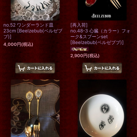
no.52 ワンダーランド皿
[再入荷]
23cm
[
Beelzebub(ベルゼブ
no.48-3 心臓（カラー）フォ
ブ)
]
ーク&スプーンset
[
Beelzebub(ベルゼブブ)
]
4,000
円
(税込)
2,900
円
(税込)