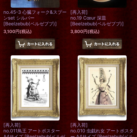
no.45-3 心臓フォーク&スプー
[再入荷]
ンset シルバー
no.19 Cœur 深皿
[
Beelzebub(ベルゼブブ)
]
[
Beelzebub(ベルゼブブ)
]
3,100
円
(税込)
3,800
円
(税込)
[再入荷]
[再入荷]
no.011鳥王 アートポスター
no.010 虫戯れ女 アートポスタ
A4サイズ
[
Beelzebub(ベルゼ
ー A4サイズ
[
Beelzebub(ベル