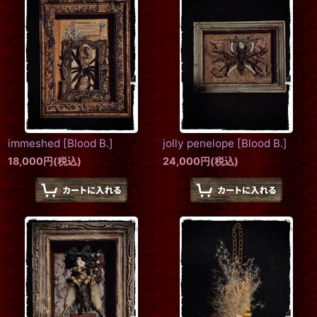
immeshed
[
Blood B.
]
jolly penelope
[
Blood B.
]
18,000
円
(税込)
24,000
円
(税込)