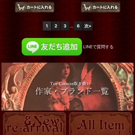
1
2
3
...
6
次
»
LINEで質問する