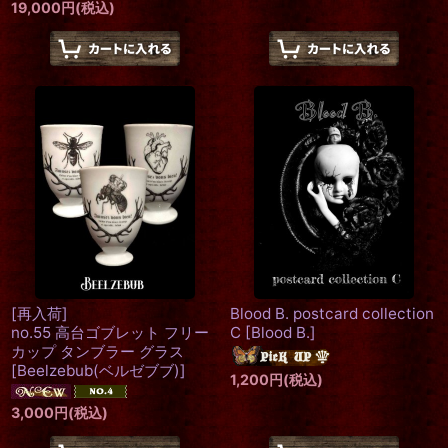
19,000
円
(税込)
[再入荷]
Blood B. postcard collection
no.55 高台ゴブレット フリー
C
[
Blood B.
]
カップ タンブラー グラス
[
Beelzebub(ベルゼブブ)
]
1,200
円
(税込)
3,000
円
(税込)