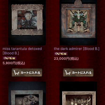
miss tarantula detoxed
the dark admirer
[
Blood B.
]
[
Blood B.
]
23,000
円
(税込)
5,800
円
(税込)