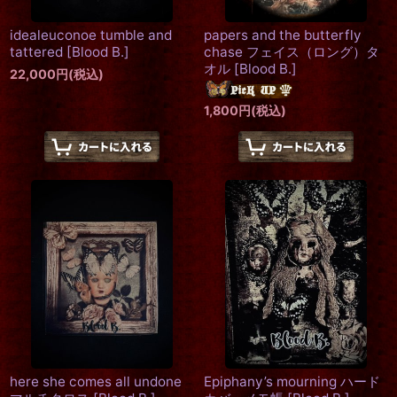
idealeuconoe tumble and
papers and the butterfly
tattered
[
Blood B.
]
chase フェイス（ロング）タ
オル
[
Blood B.
]
22,000
円
(税込)
1,800
円
(税込)
here she comes all undone
Epiphany’s mourning ハード