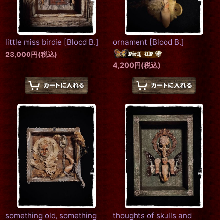
little miss birdie
[
Blood B.
]
ornament
[
Blood B.
]
23,000
円
(税込)
4,200
円
(税込)
something old, something
thoughts of skulls and