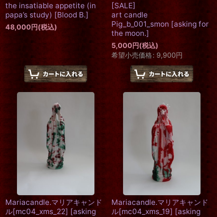
the insatiable appetite (in
[SALE]
papa’s study)
[
Blood B.
]
art candle
Pig_b_001_smon
[
asking for
48,000
円
(税込)
the moon.
]
5,000
円
(税込)
希望小売価格
:
9,900
円
Mariacandle.マリアキャンド
Mariacandle.マリアキャンド
ル[mc04_xms_22]
[
asking
ル[mc04_xms_19]
[
asking