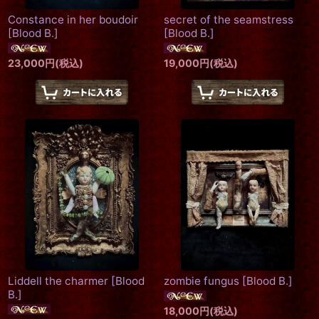
Constance in her boudoir
secret of the seamstress
[
Blood B.
]
[
Blood B.
]
23,000
円
(税込)
19,000
円
(税込)
Liddell the charmer
[
Blood
zombie fungus
[
Blood B.
]
B.
]
18,000
円
(税込)