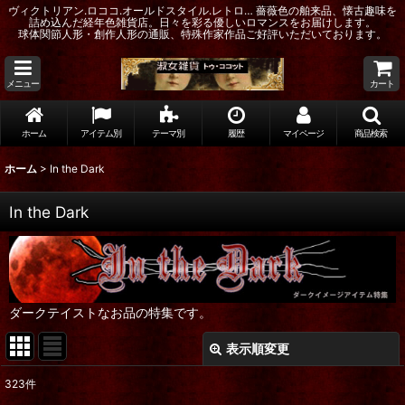
ヴィクトリアン.ロココ.オールドスタイル.レトロ… 薔薇色の舶来品、懐古趣味を
詰め込んだ経年色雑貨店。日々を彩る優しいロマンスをお届けします。
球体関節人形・創作人形の通販、特殊作家作品ご好評いただいております。
メニュー
カート
ホーム
アイテム別
テーマ別
履歴
マイページ
商品検索
ホーム
>
In the Dark
In the Dark
ダークテイストなお品の特集です。
表示順変更
閉じる
323
件
表示数
: