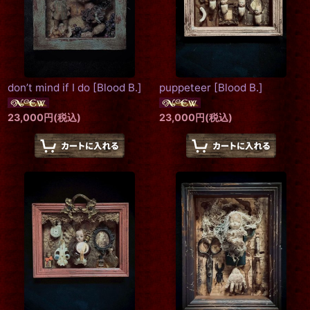
don’t mind if I do
[
Blood B.
]
puppeteer
[
Blood B.
]
23,000
円
(税込)
23,000
円
(税込)