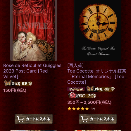
Rose de Reficul et Guiggles
[再入荷]
2023 Post Card
[
Red
Toe Cocotte-オリジナル紅茶
Velvet
]
「Eternal Memories」
[
Toe
Cocotte
]
150
円
(税込)
350
円
～2,500
円
(税込)
3
件