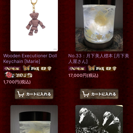
絞り込む
Wooden Executioner Doll
No.33：月下美人標本
[
月下美
Keychain
[
Marie
]
人屋さん
]
17,000
円
(税込)
1,700
円
(税込)