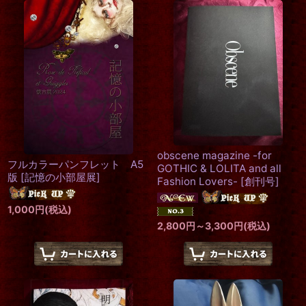
obscene magazine -for
フルカラーパンフレット A5
GOTHIC & LOLITA and all
版
[
記憶の小部屋展
]
Fashion Lovers-
[
創刊号
]
1,000
円
(税込)
2,800
円
～3,300
円
(税込)