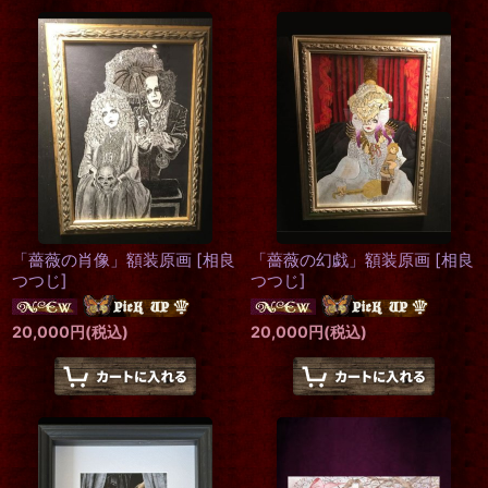
「薔薇の肖像」額装原画
[
相良
「薔薇の幻戯」額装原画
[
相良
つつじ
]
つつじ
]
20,000
円
(税込)
20,000
円
(税込)