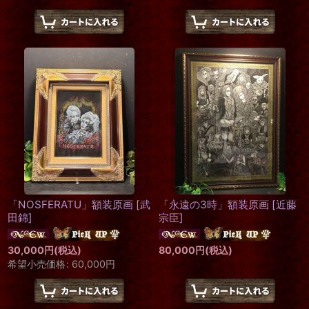
「NOSFERATU」額装原画
[
武
「永遠の3時」額装原画
[
近藤
田錦
]
宗臣
]
30,000
円
(税込)
80,000
円
(税込)
希望小売価格
:
60,000
円