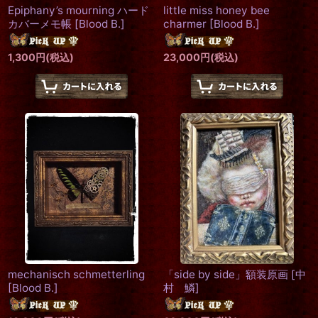
Epiphany’s mourning ハード
little miss honey bee
カバーメモ帳
[
Blood B.
]
charmer
[
Blood B.
]
1,300
円
(税込)
23,000
円
(税込)
mechanisch schmetterling
「side by side」額装原画
[
中
[
Blood B.
]
村 鱗
]