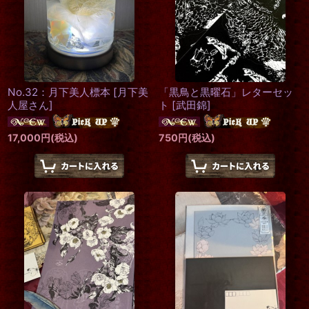
No.32：月下美人標本
[
月下美
「黒鳥と黒曜石」レターセッ
人屋さん
]
ト
[
武田錦
]
17,000
円
(税込)
750
円
(税込)