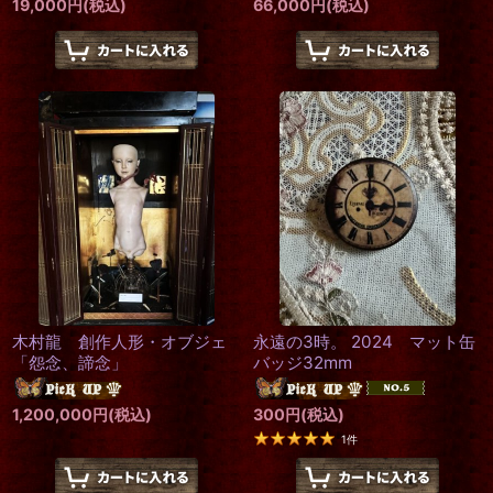
19,000
円
(税込)
66,000
円
(税込)
木村龍 創作人形・オブジェ
永遠の3時。 2024 マット缶
「怨念、諦念」
バッジ32mm
1,200,000
円
(税込)
300
円
(税込)
1
件