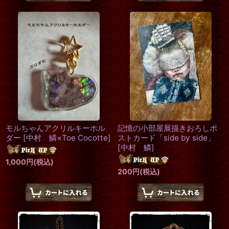
モルちゃんアクリルキーホル
記憶の小部屋展描きおろしポ
ダー
[
中村 鱗×Toe Cocotte
]
ストカード「side by side」
[
中村 鱗
]
1,000
円
(税込)
200
円
(税込)