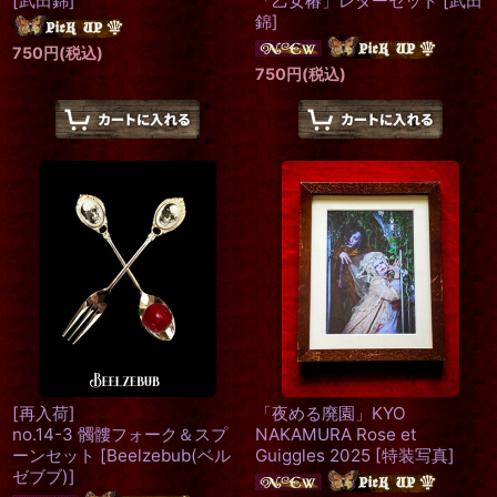
[
武田錦
]
「乙女椿」レターセット
[
武田
錦
]
750
円
(税込)
750
円
(税込)
[再入荷]
「夜める廃園」KYO
no.14-3 髑髏フォーク＆スプ
NAKAMURA Rose et
ーンセット
[
Beelzebub(ベル
Guiggles 2025
[
特装写真
]
ゼブブ)
]