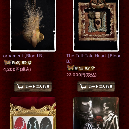
ornament
[
Blood B.
]
The Tell-Tale Heart
[
Blood
B.
]
4,200
円
(税込)
23,000
円
(税込)