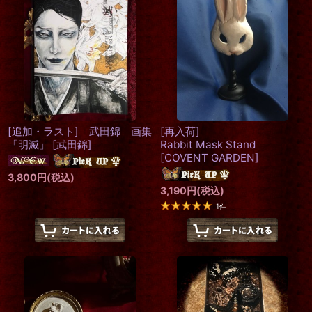
[追加・ラスト] 武田錦 画集
[再入荷]
「明滅」
[
武田錦
]
Rabbit Mask Stand
[
COVENT GARDEN
]
3,800
円
(税込)
3,190
円
(税込)
1
件