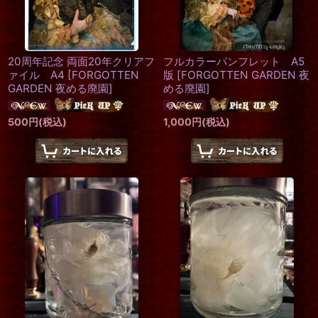
20周年記念 両面20年クリアフ
フルカラーパンフレット A5
ァイル A4
[
FORGOTTEN
版
[
FORGOTTEN GARDEN 夜
GARDEN 夜める廃園
]
める廃園
]
500
円
(税込)
1,000
円
(税込)