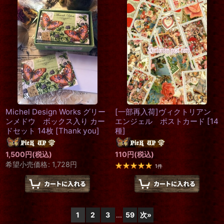
Michel Design Works グリー
[一部再入荷]ヴィクトリアン
ンメドウ ボックス入り カー
エンジェル ポストカード
[
14
ドセット 14枚
[
Thank you
]
種
]
1,500
円
(税込)
110
円
(税込)
希望小売価格
:
1,728
円
1
件
1
2
3
...
59
次
»