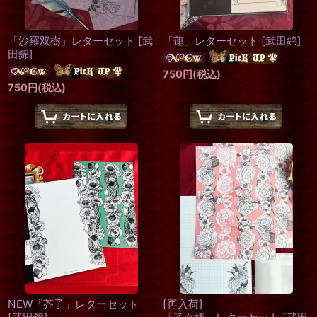
「沙羅双樹」レターセット
[
武
「蓮」レターセット
[
武田錦
]
田錦
]
750
円
(税込)
750
円
(税込)
NEW「芥子」レターセット
[再入荷]