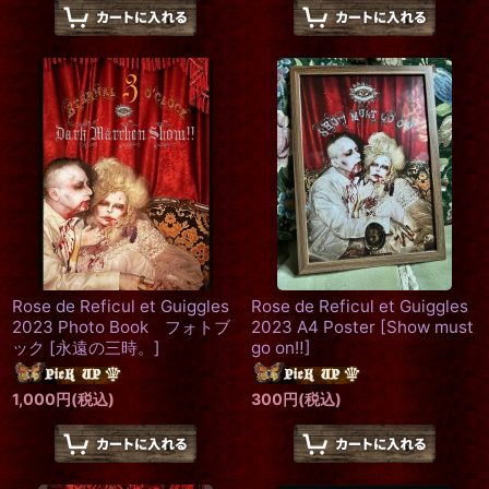
Rose de Reficul et Guiggles
Rose de Reficul et Guiggles
2023 Photo Book フォトブ
2023 A4 Poster
[
Show must
ック
[
永遠の三時。
]
go on‼
]
1,000
円
(税込)
300
円
(税込)