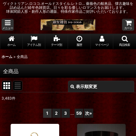
ヴィクトリアン.ロココ.オールドスタイル.レトロ… 薔薇色の舶来品、懐古趣味を
詰め込んだ経年色雑貨店。日々を彩る優しいロマンスをお届けします。
球体関節人形・創作人形の通販、特殊作家作品ご好評いただいております。
メニュー
カート
ホーム
アイテム別
テーマ別
履歴
マイページ
商品検索
ホーム
>
全商品
全商品
表示順変更
閉じる
3,483
件
表示数
:
1
2
3
...
59
次
»
在庫あり
並び順
: