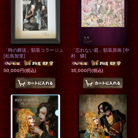
「時の葬送」額装コラージュ
「忘れない庭」額装原画
[
中
[
松島智里
]
村 鱗
]
50,000
円
(税込)
35,000
円
(税込)