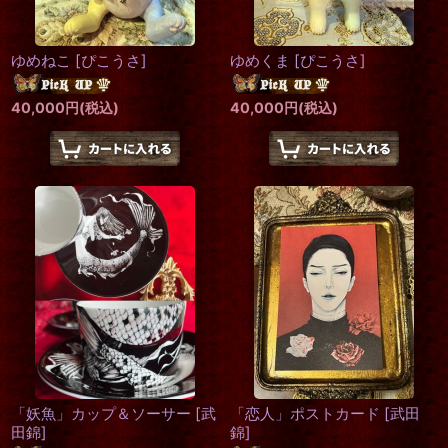
ゆめねこ
[
ぴこうさ
]
ゆめくま
[
ぴこうさ
]
40,000
円
(税込)
40,000
円
(税込)
「妖魚」カップ＆ソーサー
[
武
「恋人」ポストカード
[
武田
田錦
]
錦
]