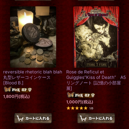
reversible rhetoric blah blah
Rose de Reficul et
丸型レザーコインケース
Guiggles”Kiss of Death” A5
[
Blood B.
]
リングノート
[
記憶の小部屋
展
]
1,800
円
(税込)
1,000
円
(税込)
1
件