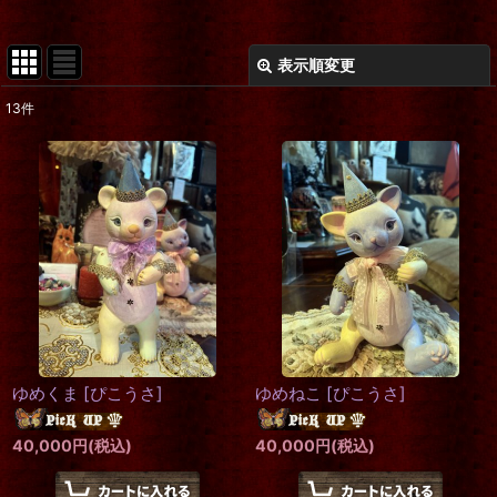
表示順変更
閉じる
13
件
表示数
:
在庫あり
並び順
:
絞り込む
ゆめくま
[
ぴこうさ
]
ゆめねこ
[
ぴこうさ
]
40,000
円
(税込)
40,000
円
(税込)