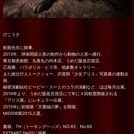
ぴこうさ
粧順先生に師事。
2013年、球体関節人形の制作から動物の人形へ移行。
東京都美術館、丸善丸の内本店、うめだ阪急百貨店、
乙画廊、パラボリカ・ビス等、他多数ギャラリー、
また綾辻行人トークショー、沢渡朔『少女アリス』写真展の連動企
画、
秘密演劇結社ピーピー・スーとのコラボ演劇など、ほぼ毎月出展。
2014年より、うめだ阪急百貨店にて年に４回程度開催される
『アリス展』にレギュラー出展。
2015年に初個展『天鵞絨の夢』を開催。
MIDOW展2015入選。
書籍、TH（トーキングヘッズ）NO.62、No.66
EXTRART file05に掲載。