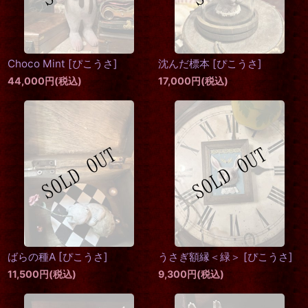
Choco Mint
[
ぴこうさ
]
沈んだ標本
[
ぴこうさ
]
44,000
円
(税込)
17,000
円
(税込)
ばらの種A
[
ぴこうさ
]
うさぎ額縁＜緑＞
[
ぴこうさ
]
11,500
円
(税込)
9,300
円
(税込)