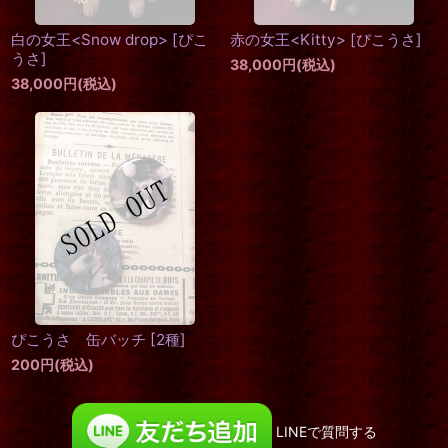
白の女王<Snow drop>
[
ぴこ
赤の女王<Kitty>
[
ぴこうさ
]
うさ
]
38,000
円
(税込)
38,000
円
(税込)
ぴこうさ 缶バッチ
[
2種
]
200
円
(税込)
LINEで質問する