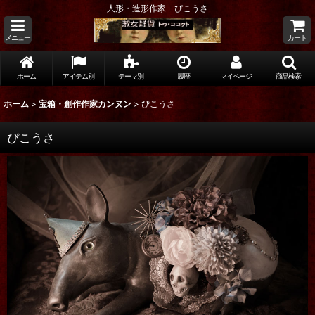
人形・造形作家 ぴこうさ
メニュー
カート
ホーム
アイテム別
テーマ別
履歴
マイページ
商品検索
ホーム
>
宝箱・創作作家カンヌン
>
ぴこうさ
ぴこうさ