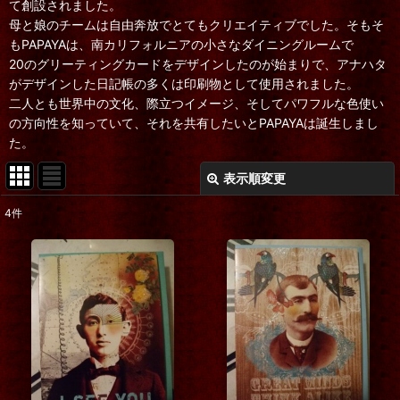
て創設されました。
母と娘のチームは自由奔放でとてもクリエイティブでした。そもそ
もPAPAYAは、南カリフォルニアの小さなダイニングルームで
20のグリーティングカードをデザインしたのが始まりで、アナハタ
がデザインした日記帳の多くは印刷物として使用されました。
二人とも世界中の文化、際立つイメージ、そしてパワフルな色使い
の方向性を知っていて、それを共有したいとPAPAYAは誕生しまし
た。
表示順変更
閉じる
4
件
表示数
:
在庫あり
並び順
:
絞り込む