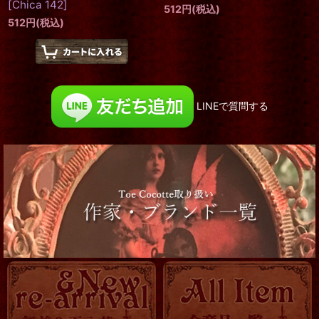
[
Chica 142
]
512
円
(税込)
512
円
(税込)
LINEで質問する