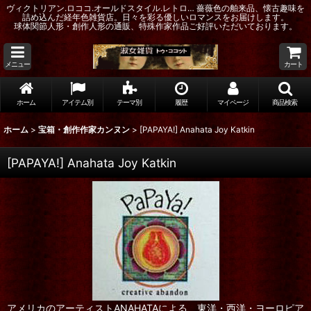
ヴィクトリアン.ロココ.オールドスタイル.レトロ… 薔薇色の舶来品、懐古趣味を
詰め込んだ経年色雑貨店。日々を彩る優しいロマンスをお届けします。
球体関節人形・創作人形の通販、特殊作家作品ご好評いただいております。
メニュー
カート
ホーム
アイテム別
テーマ別
履歴
マイページ
商品検索
ホーム
>
宝箱・創作作家カンヌン
>
[PAPAYA!] Anahata Joy Katkin
[PAPAYA!] Anahata Joy Katkin
アメリカのアーティストANAHATAによる、東洋・西洋・ヨーロピア