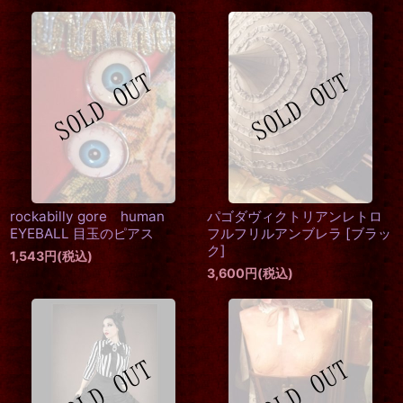
rockabilly gore human
パゴダヴィクトリアンレトロ
EYEBALL 目玉のピアス
フルフリルアンブレラ
[
ブラッ
ク
]
1,543
円
(税込)
3,600
円
(税込)