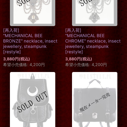
[再入荷]
[再入荷]
"MECHANICAL BEE
"MECHANICAL BEE
BRONZE" necklace, insect
CHROME" necklace, insect
jewellery, steampunk
jewellery, steampunk
[
restyle
]
[
restyle
]
3,880
円
(税込)
3,880
円
(税込)
希望小売価格
:
4,200
円
希望小売価格
:
4,200
円