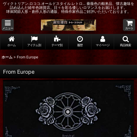
ヴィクトリアン.ロココ.オールドスタイル.レトロ… 薔薇色の舶来品、懐古趣味を
詰め込んだ経年色雑貨店。日々を彩る優しいロマンスをお届けします。
球体関節人形・創作人形の通販、特殊作家作品ご好評いただいております。
メニュー
カート
ホーム
アイテム別
テーマ別
履歴
マイページ
商品検索
ホーム
>
From Europe
From Europe