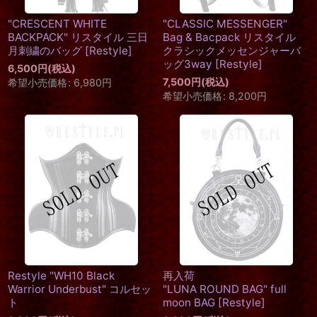
"CRESCENT WHITE
"CLASSIC MESSENGER"
BACKPACK" リスタイル 三日
Bag & Bacpack リスタイル
月刺繍のバッグ
[
Restyle
]
クラシックメッセンジャーバ
ッグ3way
[
Restyle
]
6,500
円
(税込)
7,500
円
(税込)
希望小売価格
:
6,980
円
希望小売価格
:
8,200
円
Restyle "WH10 Black
再入荷
Warrior Underbust" コルセッ
"LUNA ROUND BAG" full
ト
moon BAG
[
Restyle
]