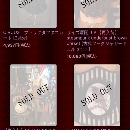
CIRCUS ブラックタフタスカ
サイズ展開ＵＰ【再入荷】
ート
[
2size
]
steampunk underbust brown
corset
[
古典フックジャガード
4,937
円
(税込)
コルセット
]
10,080
円
(税込)