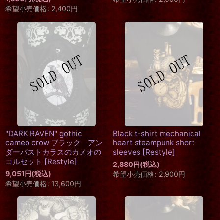
希望小売価格
:
2,400
円
"DARK RAVEN" gothic
Black t-shirt mechanical
cameo crow ブラック アン
heart steampunk short
ダーバストカラスのカメオの
sleeves
[
Restyle
]
コルセット
[
Restyle
]
2,880
円
(税込)
9,051
円
(税込)
希望小売価格
:
2,900
円
希望小売価格
:
13,600
円