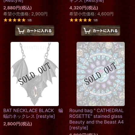
[
Restyle
]
ギンス
[
Restyle
]
2,880
円
(税込)
4,320
円
(税込)
希望小売価格
:
2,900
円
希望小売価格
:
4,600
円
1
件
1
件
BAT NECKLACE BLACK 蝙
Round bag " CATHEDRAL
蝠のネックレス
[
restyle
]
ROSETTE" stained glass
Beauty and the Beast A4
2,800
円
(税込)
[
restyle
]