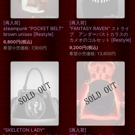
[再入荷]
[再入荷]
steampunk "POCKET BELT"
"FANTASY RAVEN" ストライ
brown unisex
[
Restyle
]
プ アンダーバストカラスの
カメオのコルセット
[
Restyle
]
6,800
円
(税込)
9,200
円
(税込)
希望小売価格
:
7,900
円
希望小売価格
:
13,600
円
"SKELETON LADY"
[再入荷]