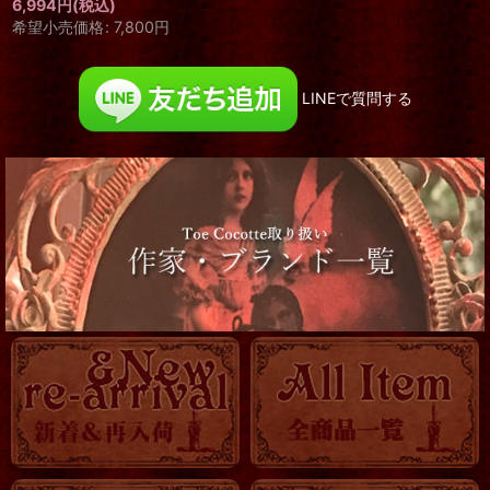
6,994
円
(税込)
希望小売価格
:
7,800
円
LINEで質問する