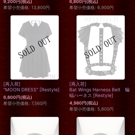
9,200
円
(税込)
6,800
円
(税込)
希望小売価格
:
13,800
円
希望小売価格
:
6,900
円
[再入荷]
[再入荷]
"MOON DRESS"
[
Restyle
]
Bat Wings Harness Belt 蝙
蝠ハーネス
[
Restyle
]
6,800
円
(税込)
4,980
円
(税込)
希望小売価格
:
7,560
円
希望小売価格
:
5,800
円