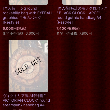
[再入荷] big round
[再入荷]時計のモノクロバッグ
rockabilly bag with EYEBALL
" BLACK CLOCK-LARGE"
graphics 目玉のバッグ
round gothic handbag A4
[
Restyle
]
[
Restyle
]
6,000
円
(税込)
7,400
円
(税込)
希望小売価格
:
6,600
円
希望小売価格
:
7,800
円
ヴィクトリア調の時計鞄 "
VICTORIAN CLOCK" round
steampunk handbag A4