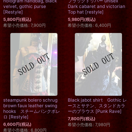
hologram handbag, black
ブラックトッパー unisex
velvet, gothic purse
Dark cabaret and victorian
[
Restyle
]
Top hat
[
restyle
]
5,800
円
(税込)
5,980
円
(税込)
希望小売価格
:
7,900
円
希望小売価格
:
6,400
円
steampunk bolero schrug
Black jabot shirt Gothic レ
brown faux leather swing
ースとサテン、スタンドカラ
hooks スチームパンクボレ
ーのブラウス
[
Punk Rave
]
ロ
[
Restyle
]
7,800
円
(税込)
6,600
円
(税込)
希望小売価格
:
7,980
円
希望小売価格
:
6,800
円