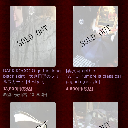
DARK ROCOCO gothic, long,
[再入荷]gothic
black skirt 大判円形のフリ
"WITCH"umbrella classical
ルスカート
[
Restyle
]
pagoda
[
restyle
]
13,800
円
(税込)
4,800
円
(税込)
希望小売価格
:
13,900
円