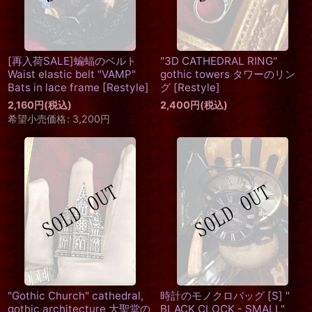
[再入荷SALE]蝙蝠のベルト
"3D CATHEDRAL RING"
Waist elastic belt "VAMP"
gothic towers タワーのリン
Bats in lace frame
[
Restyle
]
グ
[
Restyle
]
2,160
円
(税込)
2,400
円
(税込)
希望小売価格
:
3,200
円
"Gothic Church" cathedral,
時計のモノクロバッグ [S] "
gothic architecture 大聖堂の
BLACK CLOCK - SMALL"