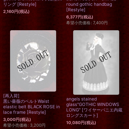
リング
[
Restyle
]
round gothic handbag
[
Restyle
]
2,160
円
(税込)
6,377
円
(税込)
希望小売価格
:
7,400
円
[再入荷]
angels stained
黒い薔薇のベルトWaist
glass"GOTHIC WINDOWS
elastic belt BLACK ROSE in
LONG"
[
ワイヤーパニエ内蔵
lace frame
[
Restyle
]
ロングスカート
]
3,000
円
(税込)
10,080
円
(税込)
希望小売価格
:
3,200
円