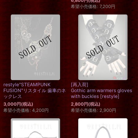
6,800
円
(税込)
希望小売価格
:
7,200
円
restyle"STEAMPUNK
[再入荷]
FUSION"リスタイル 歯車のネ
Gothic arm warmers gloves
ックレス
with buckles
[
restyle
]
3,000
円
(税込)
2,800
円
(税込)
希望小売価格
:
4,200
円
希望小売価格
:
2,900
円