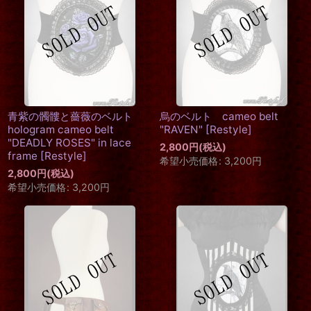
青紫の髑髏と薔薇のベルト
烏のベルト cameo belt
hologram cameo belt
"RAVEN"
[
Restyle
]
"DEADLY ROSES" in lace
2,800
円
(税込)
frame
[
Restyle
]
希望小売価格
:
3,200
円
2,800
円
(税込)
希望小売価格
:
3,200
円