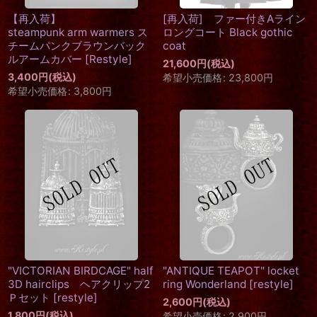
【再入荷】
[再入荷] ファー付きAライン
steampunk arm warmers ス
ロングコート Black gothic
チームパンクブラウンバック
coat
ルアームカバー
[
Restyle
]
21,600
円
(税込)
3,400
円
(税込)
希望小売価格
:
23,800
円
希望小売価格
:
3,800
円
"VICTORIAN BIRDCAGE" half
"ANTIQUE TEAPOT" locket
3D hairclips ヘアクリップ2
ring Wonderland
[
restyle
]
Ｐセット
[
restyle
]
2,600
円
(税込)
1,800
円
(税込)
希望小売価格
:
2,900
円