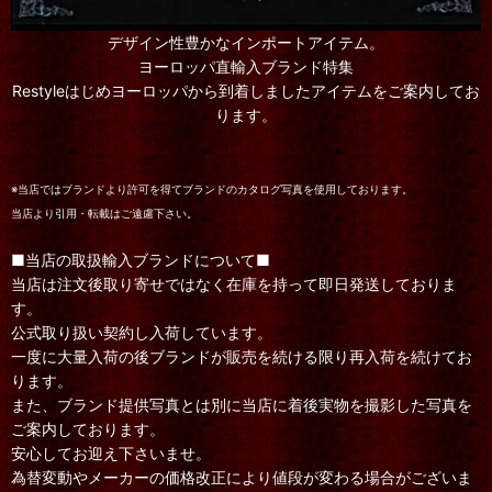
デザイン性豊かなインポートアイテム。
ヨーロッパ直輸入ブランド特集
Restyleはじめヨーロッパから到着しましたアイテムをご案内してお
ります。
※当店ではブランドより許可を得てブランドのカタログ写真を使用しております。
当店より引用・転載はご遠慮下さい。
■当店の取扱輸入ブランドについて■
当店は注文後取り寄せではなく在庫を持って即日発送しておりま
す。
公式取り扱い契約し入荷しています。
一度に大量入荷の後ブランドが販売を続ける限り再入荷を続けてお
ります。
また、ブランド提供写真とは別に当店に着後実物を撮影した写真を
ご案内しております。
安心してお迎え下さいませ。
為替変動やメーカーの価格改正により値段が変わる場合がございま