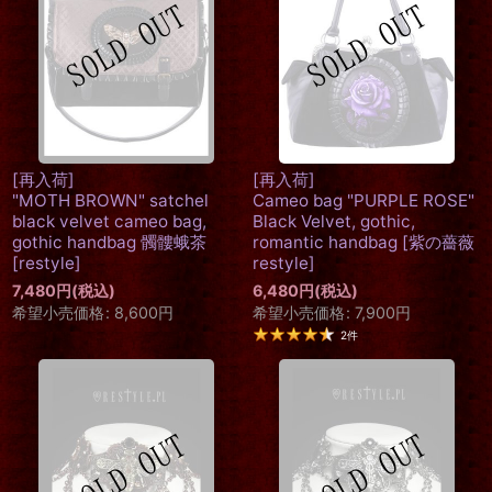
[再入荷]
[再入荷]
"MOTH BROWN" satchel
Cameo bag "PURPLE ROSE"
black velvet cameo bag,
Black Velvet, gothic,
gothic handbag 髑髏蛾茶
romantic handbag
[
紫の薔薇
[
restyle
]
restyle
]
7,480
円
(税込)
6,480
円
(税込)
希望小売価格
:
8,600
円
希望小売価格
:
7,900
円
2
件