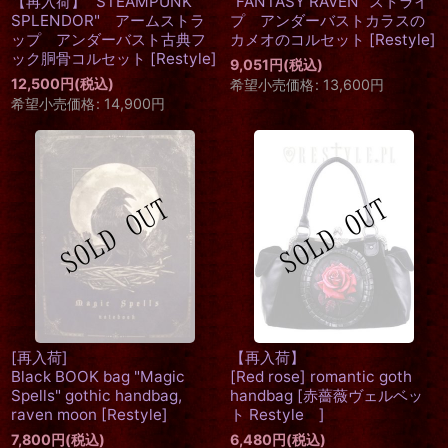
【再入荷】" STEAMPUNK
"FANTASY RAVEN" ストライ
SPLENDOR" アームストラ
プ アンダーバストカラスの
ップ アンダーバスト古典フ
カメオのコルセット
[
Restyle
]
ック胴骨コルセット
[
Restyle
]
9,051
円
(税込)
12,500
円
(税込)
希望小売価格
:
13,600
円
希望小売価格
:
14,900
円
[再入荷]
【再入荷】
Black BOOK bag "Magic
[Red rose] romantic goth
Spells" gothic handbag,
handbag
[
赤薔薇ヴェルベッ
raven moon
[
Restyle
]
ト Restyle
]
7,800
円
(税込)
6,480
円
(税込)