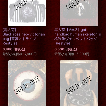
[再入荷]
再入荷【Ver.2】gothic
Black rose neo-victorian
handbag human skeleton 骨
bag
[
薔薇ストライプ
格装飾ヴェルベットバッグ
Restyle
]
[
Restyle
]
6,480
円
(税込)
6,500
円
(税込)
希望小売価格
:
7,900
円
希望小売価格
:
6,900
円