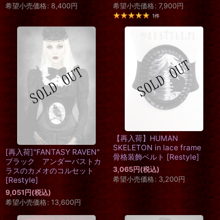
希望小売価格
:
8,400
円
希望小売価格
:
7,900
円
1
件
【再入荷】HUMAN
SKELETON in lace frame
[再入荷]"FANTASY RAVEN"
骨格装飾ベルト
[
Restyle
]
ブラック アンダーバストカ
3,065
円
(税込)
ラスのカメオのコルセット
希望小売価格
:
3,200
円
[
Restyle
]
9,051
円
(税込)
希望小売価格
:
13,600
円