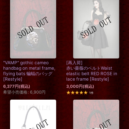
"VAMP" gothic cameo
[再入荷]
handbag on metal frame,
赤い薔薇のベルトWaist
flying bats 蝙蝠のバッグ
elastic belt RED ROSE in
[
Restyle
]
lace frame
[
Restyle
]
6,377
円
(税込)
3,000
円
(税込)
希望小売価格
:
6,900
円
1
件