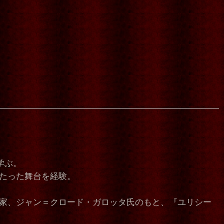
学ぶ。
たった舞台を経験。
付家、ジャン＝クロード・ガロッタ氏のもと、『ユリシー