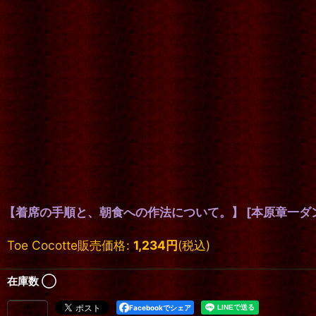
【着席の手順と、朝食への作法について。】
[
本原章一ダ
Toe Cocotte販売価格
:
1,234
円
(税込)
在庫数 ◯
Facebookでシェア