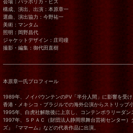
会場：パラボリカ・ビス
構成、演出、出演：本原章一
選曲、演出協力：今野祐一
美術：マンタム
照明：岡野昌代
ジャケットデザイン：庄司瞳
撮影・編集：御代田直樹
本原章一氏プロフィール
1989年、ノイバウンテンのPV「半分人間」に影響を
香港・メキシコ・ブラジルでの海外公演からストリップ
1995年、白虎社解散後に上京し、コンテンポラリーダン
1997年、ＳＰＡＣ（財団法人静岡県舞台芸術センター
ズ』『ママーム』などの代表作品に出演。