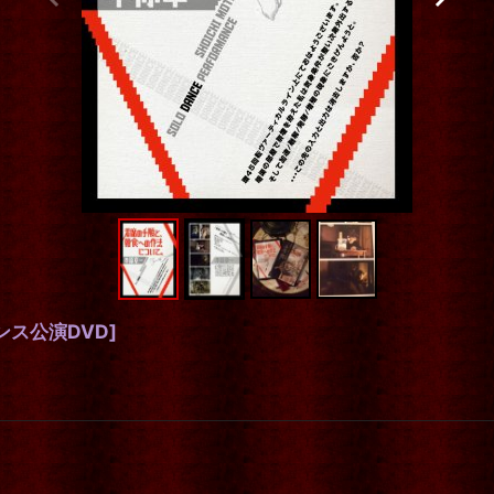
ンス公演DVD
]