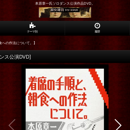
本原章一氏ソロダンス公演作品DVD。
テーマ別
履歴
食への作法について。】
ンス公演DVD
]