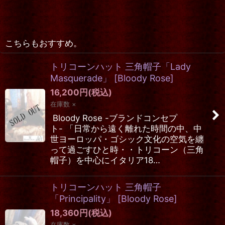
こちらもおすすめ。
トリコーンハット 三角帽子「Lady
Masquerade」
[
Bloody Rose
]
16,200
円
(税込)
在庫数 ×
Bloody Rose -ブランドコンセプ
ト- 「日常から遠く離れた時間の中、中
世ヨーロッパ・ゴシック文化の空気を纏
って過ごすひと時・・トリコーン（三角
帽子）を中心にイタリア18…
トリコーンハット 三角帽子
「Principality」
[
Bloody Rose
]
18,360
円
(税込)
在庫数 ×