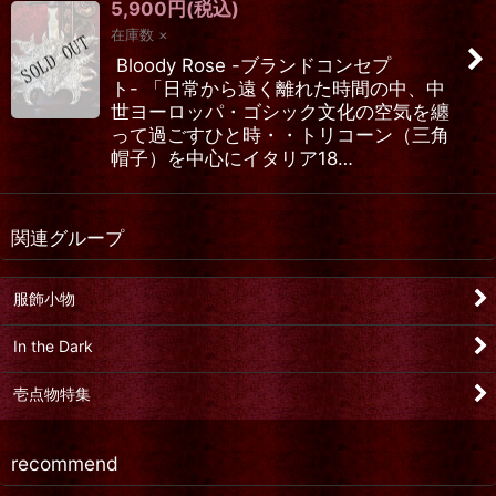
5,900
円
(税込)
在庫数 ×
Bloody Rose -ブランドコンセプ
ト- 「日常から遠く離れた時間の中、中
世ヨーロッパ・ゴシック文化の空気を纏
って過ごすひと時・・トリコーン（三角
帽子）を中心にイタリア18…
関連グループ
服飾小物
In the Dark
壱点物特集
recommend