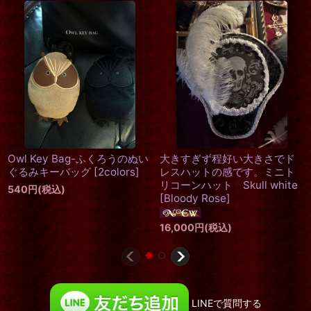
[受注]
ボディジュエリー
[
Bloody
Rose de Reficul Long
Rose
]
wallet「Rose Red」
[
ロウズ
18,000
円
(税込)
長財布
]
4,800
円
(税込)
LINEで質問する