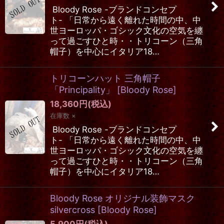
Bloody Rose -ブランドコンセプ
ト- 「日常から遠く離れた時間の中、中
世ヨーロッパ・ゴシック文化の空気を纏
って過ごすひと時・・トリコーン（三角
帽子）を中心にイタリア18…
トリコーンハット 三角帽子
「Principality」
[
Bloody Rose
]
18,360
円
(税込)
在庫数 ×
Bloody Rose -ブランドコンセプ
ト- 「日常から遠く離れた時間の中、中
世ヨーロッパ・ゴシック文化の空気を纏
って過ごすひと時・・トリコーン（三角
帽子）を中心にイタリア18…
Bloody Rose オリジナル装飾マスク
silvercross
[
Bloody Rose
]
5,900
円
(税込)