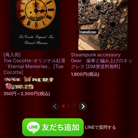
大きすぎず程好い大きさでド
ボディジ
レスハットの感です。ミニト
Rose
]
リコーンハット Skull white
18,000
円
unk accessory
[
Bloody Rose
]
 歯車と編み上げのネッ
DM便送料無料
]
16,000
円
(税込)
(税込)
LINEで質問する