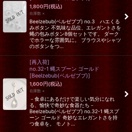
1,800
円
(税込)
在庫数 ×
Beelzebub(ベルゼブブ) no.3 ハエくる
みボタン 不気味な品位、エレガントさを
蝿の包みボタン8個セットです。 ダーク
でホラーな雰囲気に。 ブラウスやシャツ
のボタンをつ…
[再入荷]
no.32-1 蝿スプーン ゴールド
[
Beelzebub(ベルゼブブ)
]
1,600
円
(税込)
在庫数 ×
－食卓にあるだけで楽しい気分になれ
る、愉快で奇妙な食器たち－
Beelzebub(ベルゼブブ) no.32-1 蝿スプ
ーン ゴールド 奇妙なエレガントさを持
つ食卓を。 モノト…