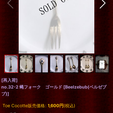
[再入荷]
no.32-2 蝿フォーク ゴールド
[
Beelzebub(ベルゼブ
ブ)
]
Toe Cocotte販売価格
:
1,600
円
(税込)