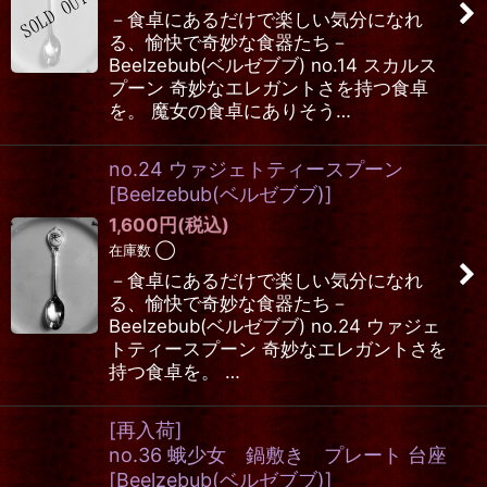
－食卓にあるだけで楽しい気分になれ
る、愉快で奇妙な食器たち－
Beelzebub(ベルゼブブ) no.14 スカルス
プーン 奇妙なエレガントさを持つ食卓
を。 魔女の食卓にありそう…
no.24 ウァジェトティースプーン
[
Beelzebub(ベルゼブブ)
]
1,600
円
(税込)
在庫数 ◯
－食卓にあるだけで楽しい気分になれ
る、愉快で奇妙な食器たち－
Beelzebub(ベルゼブブ) no.24 ウァジェ
トティースプーン 奇妙なエレガントさを
持つ食卓を。 …
[再入荷]
no.36 蛾少女 鍋敷き プレート 台座
[
Beelzebub(ベルゼブブ)
]