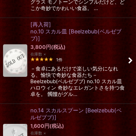
グラス モノトーンでシンプルだけど、ど
こか奇妙でかわいい食器。 …
[再入荷]
no.10 スカル皿
[
Beelzebub(ベルゼブ
ブ)
]
3,800
円
(税込)
在庫数 ×
1
件
－食卓にあるだけで楽しい気分になれ
る、愉快で奇妙な食器たち－
Beelzebub(ベルゼブブ) no.10 スカル皿
ハロウィン 奇妙なエレガントさを持つ食
卓を。 髑髏がグル…
no.14 スカルスプーン
[
Beelzebub(ベ
ルゼブブ)
]
1,600
円
(税込)
在庫数 ×