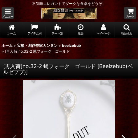
不気味エレガントでダークな食卓をどうぞ。
メニュー
カート
ホーム
アイテム別
テーマ別
履歴
マイページ
商品検索
ホーム
>
宝箱・創作作家カンヌン
>
beelzebub
>
[再入荷]no.32-2 蝿フォーク ゴールド
[再入荷]no.32-2 蝿フォーク ゴールド
[
Beelzebub(ベ
ルゼブブ)
]