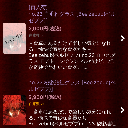
[再入荷]
no.22 血垂れグラス
[
Beelzebub(ベル
ゼブブ)
]
3,000
円
(税込)
在庫数 ×
－食卓にあるだけで楽しい気分になれ
る、愉快で奇妙な食器たち－
Beelzebub(ベルゼブブ) no.22 血垂れグ
ラス モノトーンでシンプルだけど、どこ
か奇妙でかわいい食器。 …
no.23 秘密結社グラス
[
Beelzebub(ベ
ルゼブブ)
]
2,900
円
(税込)
在庫数 △
－食卓にあるだけで楽しい気分になれ
る、愉快で奇妙な食器たち－
Beelzebub(ベルゼブブ) no.23 秘密結社