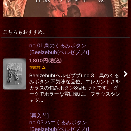
こちらもおすすめ。
no.01 烏のくるみボタン
[
Beelzebub(ベルゼブブ)
]
1,800
円
(税込)
在庫数 △
Beelzebub(ベルゼブブ) no.3 烏のくる
みボタン 不気味な品位、エレガントさを
カラスの包みボタン8個セットです。 ダ
ークでホラーな雰囲気に。 ブラウスやシ
ャツ…
[再入荷]
no.03 ハエくるみボタン
[
Beelzebub(ベルゼブブ)
]