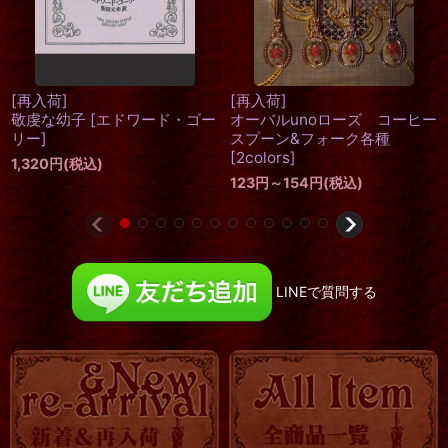
【再入荷】ゴールドレースビ
[再入荷]
ニールプレイスマット
no.14-3 髑髏フォーク＆スプ
ーンセット
[
Beelzebub(ベル
380
円
(税込)
ゼブブ)
]
希望小売価格
:
420
円
2,900
円
(税込)
LINEで質問する