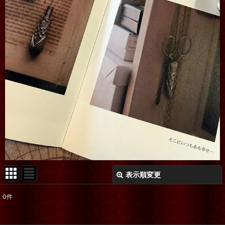
表示順変更
閉じる
0
件
表示数
: