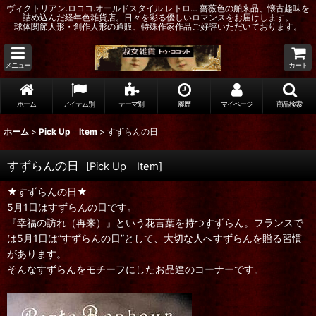
ヴィクトリアン.ロココ.オールドスタイル.レトロ… 薔薇色の舶来品、懐古趣味を
詰め込んだ経年色雑貨店。日々を彩る優しいロマンスをお届けします。
球体関節人形・創作人形の通販、特殊作家作品ご好評いただいております。
メニュー
カート
ホーム
アイテム別
テーマ別
履歴
マイページ
商品検索
ホーム
>
Pick Up Item
>
すずらんの日
すずらんの日
[
Pick Up Item
]
★すずらんの日★
5月1日はすずらんの日です。
『幸福の訪れ（再来）』という花言葉を持つすずらん。フランスで
は5月1日は”すずらんの日”として、大切な人へすずらんを贈る習慣
があります。
そんなすずらんをモチーフにしたお品達のコーナーです。