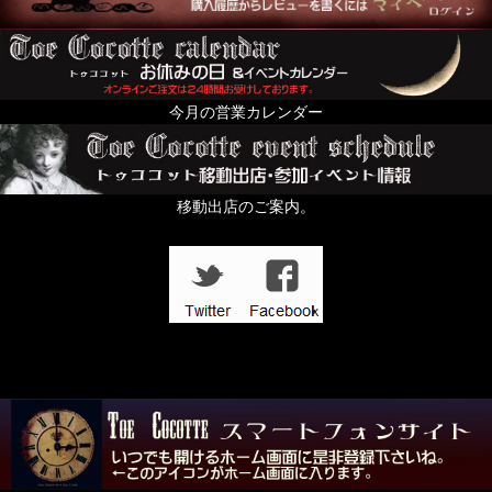
For KID's and Baby and FANY
オブジェ・人形・立体アート
From Europe
今月の営業カレンダー
ちょっと配るのにおすすめプチギフト特集
すずらんの日
移動出店のご案内。
In the Dark
壱点物特集
「記憶の小部屋」展
夜める廃園