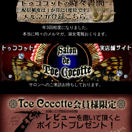
タッセル
猫なもの
年3回程度になりました。
うさぎなもの
本当に時々のメルマガ。淑女電報おくります。
梟ーふくろうー
zoo 色々動物なもの
薔薇なもの。
天使なもの。
サロンへのご来訪お待ちしております。
ポスト投函便発送OKのお品
送料無料まで後少し（500円以下のお品）
絢爛黄金色装飾品の頁