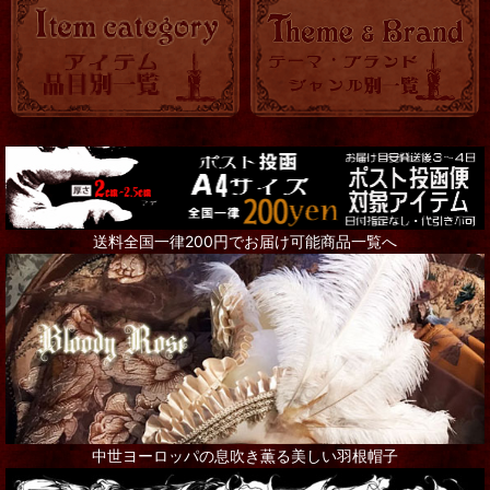
時計
バッグ・ポーチ
トランク・BOX
アクセサリー全て
Steampunk Goggles
送料全国一律200円でお届け可能商品一覧へ
リング
ネックレス
ピアス
ブローチ
その他アクセサリー
中世ヨーロッパの息吹き薫る美しい羽根帽子
インテリア