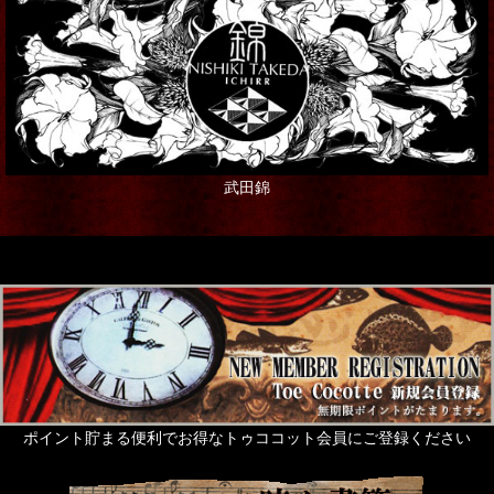
シャンデリア・ランプ
写真・アート・ポスター
本・書籍
武田錦
ポストカード
ステーショナリー
ギフト
グリーティングカード
Rose de Reficul et Guiggles
サシェ・芳香剤・入浴剤他
ポイント貯まる便利でお得なトゥココット会員にご登録ください
ネイルアート