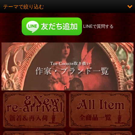
在庫あり
テーマで絞り込む
並び順
:
ロング&ヒット
LINEで質問する
絞り込む
お洋服
コルセット
靴
服飾小物
帽子他
ロマ傘
OTHER
KITCHEN