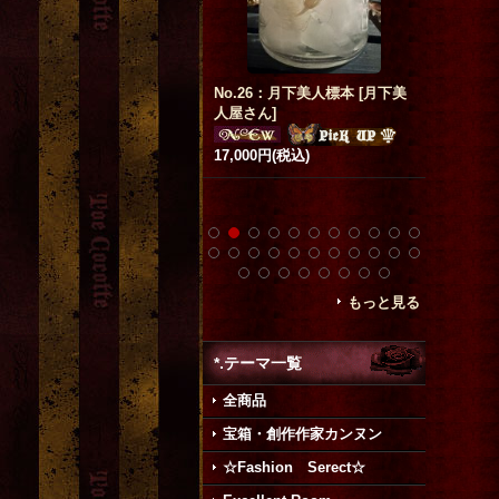
No.26：月下美人標本
[
月下美
[再入荷]
「牡羊座
人屋さん
]
no.48-3 心臓（カラー）フォー
ド
[
武田
ク&スプーンset
200円
(税
[
Beelzebub(ベルゼブブ)
]
7,000円
(税込)
2,900円
(税込)
もっと見る
*.テーマ一覧
全商品
宝箱・創作作家カンヌン
☆Fashion Serect☆