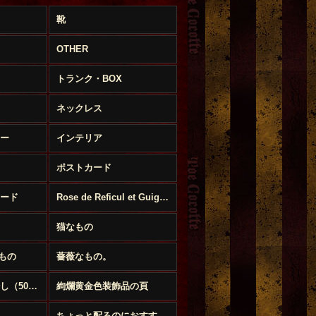
靴
OTHER
トランク・BOX
ネックレス
ー
インテリア
ポストカード
ード
Rose de Reficul et Guiggles
猫なもの
もの
薔薇なもの。
送料無料まで後少し（500円以下のお品）
絢爛黄金色装飾品の頁
ちょっと配るのにおすすめプチギフト特集