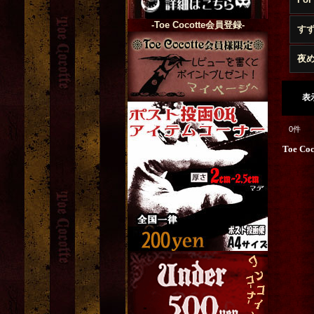
-Toe Cocotte会員登録-
す
夜
表
0
件
Toe Co