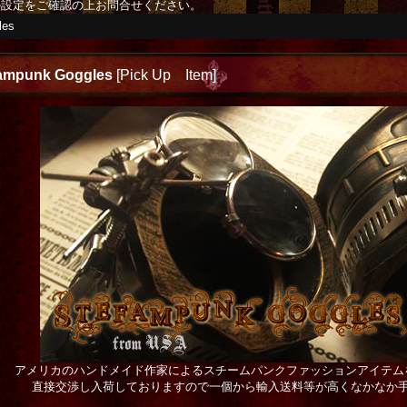
の設定をご確認の上お問合せください。
les
ampunk Goggles
[
Pick Up Item
]
アメリカのハンドメイド作家によるスチームパンクファッションアイテム
直接交渉し入荷しておりますので一個から輸入送料等が高くなかなか