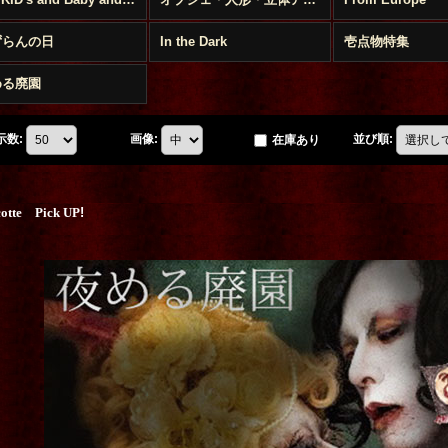
ずらんの日
In the Dark
壱点物特集
める廃園
示数
:
画像
:
並び順
:
在庫あり
cotte Pick UP
!