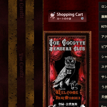
ロ
服
KI
ア
ピ
シ
ス
サ
う
天