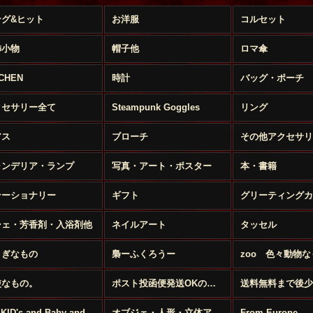
ング&ヒット
お洋服
コルセット
飾小物
帽子他
ロマ傘
TCHEN
時計
バッグ・ポーチ
クセサリー全て
Steampunk Goggles
リング
アス
ブローチ
その他アクセサリ
ャンデリア・ランプ
写真・アート・ポスター
本・書籍
テーショナリー
ギフト
グリーティングカ
シェ・芳香剤・入浴剤他
ネイルアート
タッセル
さぎなもの
梟ーふくろうー
zoo 色々動物な
使なもの。
ポスト投函便発送OKのお品
For KID's and Baby and FANY
オブジェ・人形・立体アート
From Europe