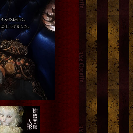
書TH No.6
Mariacandle.マリアキャンド
NEW「ダチュラ」モノト
lusion"
ル[mc04_xms_19]
[
asking for
レターセット
[
武田錦
]
the moon.
]
12,000円
(税込)
750円
(税込)