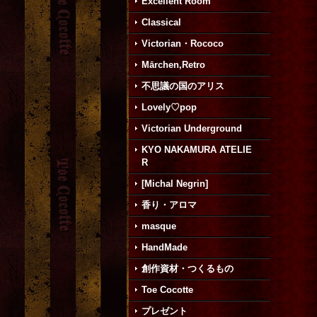
Excellent Room
Classical
Victorian・Rococo
Mārchen,Retro
不思議の国のアリス
Lovely♡pop
Victorian Underground
KYO NAKAMURA ATELIE
R
[Michal Negrin]
香り・アロマ
masque
HandMade
創作資材・つくるもの
Toe Cocotte
プレゼント