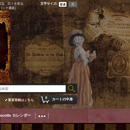
貨店。日々を彩る
文字サイズ
:
パンク通販]
0
カートの中身
新規登録はこちら
Cocotte カレンダー