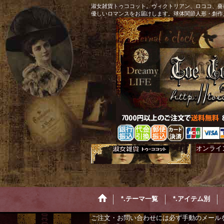
淑女雑貨トゥココット。ヴィクトリアン、ロココ、薔
優しいロマンスをお届けします。球体関節人形・創作
オンライ
*.テーマ一覧
*.アイテム別
ご注文・お問い合わせには必ず手動のメール