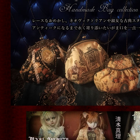
倶楽部」ポストカー
no.07 蝿ドット アートポスタ
トーキングヘッズ叢
錦
]
ー A4サイズ
[
Beelzebub(ベル
8 "Holy erotic il
込)
ゼブブ)
]
1,500円
(税込)
1,000円
(税込)