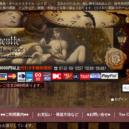
薇色・オールドスタイル・レトロ・・・ 忘れかけたもの、探し物を詰め込んだ、経年色雑
人形の通販、インテリア、雑貨、衣装などを取り揃えております。[ゴスロリ通販/スチーム
ンご注文24時間承ります。
ログイン
■■ご利用案内■■
お支払い・発送方法など
■お問い合せ■
Toe 
をお送りしています。