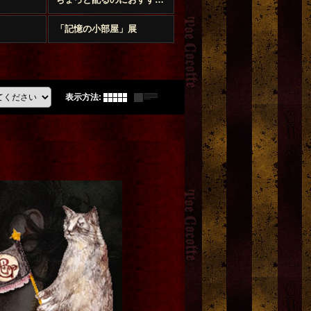
「記憶の小部屋」展
表示方法
: