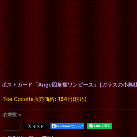
ポストカード「Ange四角襟ワンピース」
[
ガラスの小鳥
Toe Cocotte販売価格
:
154
円
(税込)
在庫数 ×
Facebookでシェア