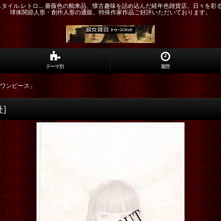
ドスタイル.レトロ… 薔薇色の舶来品、懐古趣味を詰め込んだ経年色雑貨店。日々を彩
球体関節人形・創作人形の通販、特殊作家作品ご好評いただいております。
テーマ別
履歴
襟ワンピース」
社
]