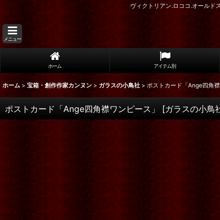
ヴィクトリアン.ロココ.オール
メニュー
ホーム
アイテム別
ホーム
>
宝箱・創作作家カンヌン
>
ガラスの小鳥社
>
ポストカード「Ange四角
ポストカード「Ange四角襟ワンピース」
[
ガラスの小鳥