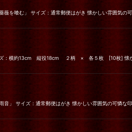
薔薇を喰む」 サイズ：通常郵便はがき 懐かしい雰囲気の
」 サイズ：横約13cm 縦役18cm ２柄 × 各５枚 [10
雨音」 サイズ：通常郵便はがき 懐かしい雰囲気の可憐な