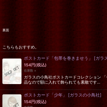
裏面
こちらもおすすめ。
ポストカード「包帯を巻きませう」
[
ガラ
154
円
(税込)
在庫数 ×
ガラスの小鳥社ポストカードコレクション 「
品なので額に入れて飾られても素敵です…
ポストカード「少年」
[
ガラスの小鳥社
]
154
円
(税込)