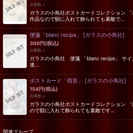
在庫数 ×
ガラスの小鳥社ポストカードコレクション 「
作品なので額に入れて飾られても素敵で…
便箋「blanc recipe」
[
ガラスの小鳥社
]
309
円
(税込)
在庫数 ×
ガラスの小鳥社 便箋 「blanc recipe
達…
ポストカード「雨音」
[
ガラスの小鳥社
]
154
円
(税込)
在庫数 ×
ガラスの小鳥社ポストカードコレクション 「
ので額に入れて飾られても素敵です…
関連グループ