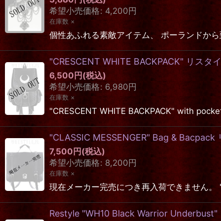
希望小売価格
:
4,200
円
在庫数 ×
個性あふれる素敵アイテム、 ポーランドから到着しました
"CRESCENT WHITE BACKPACK" 
6,500
円
(税込)
希望小売価格
:
6,980
円
在庫数 ×
"CRESCENT WHITE BACKPACK" with p
"CLASSIC MESSENGER" Bag & 
7,500
円
(税込)
希望小売価格
:
8,200
円
在庫数 ×
現在メーカー完売につき再入荷できません。 "CLASSIC 
Restyle "WH10 Black Warrior Underbu