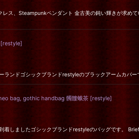
リーネックレス、Steampunkペンダント 金古美の鈍い輝き
[
restyle
]
ith buckles ポーランドゴシックブランドrestyleのブラッ
ameo bag, gothic handbag 髑髏蛾茶
[
restyle
]
シックブランドrestyleのバッグです。 Briefcase "MOTH