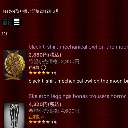
restyle取り扱い開始2012年6月
59
件
表示数
:
black t-shirt mechanical owl on the mo
在庫あり
2,880
円
(税込)
希望小売価格
:
2,900
円
並び順
:
在庫数 ◯
1
件
black t-shirt mechanical owl 
Skeleton leggings bones trousers ho
4,320
円
(税込)
希望小売価格
:
4,600
円
在庫数 △
1
件