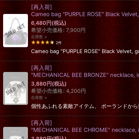
[再入荷]
Cameo bag "PURPLE ROSE" Black Velvet,
6,480
円
(税込)
希望小売価格
:
7,900
円
在庫数 ×
2
件
Cameo bag "PURPLE ROSE" Black 
[再入荷]
"MECHANICAL BEE BRONZE" necklace, ins
3,880
円
(税込)
希望小売価格
:
4,200
円
在庫数 ×
個性あふれる素敵アイテム、 ポーランドから到着しました
[再入荷]
"MECHANICAL BEE CHROME" necklace, in
3,880
円
(税込)