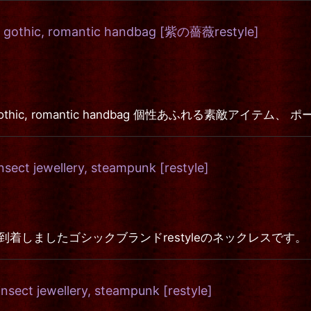
 gothic, romantic handbag
[
紫の薔薇restyle
]
Velvet, gothic, romantic handbag 個性あふれる
ect jewellery, steampunk
[
restyle
]
ゴシックブランドrestyleのネックレスです。 "MECHANICAL
sect jewellery, steampunk
[
restyle
]