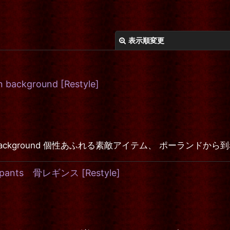
表示順変更
on background
[
Restyle
]
絞り込む
on the moon background 個性あふれる素敵アイテム、 ポ
rror pants 骨レギンス
[
Restyle
]