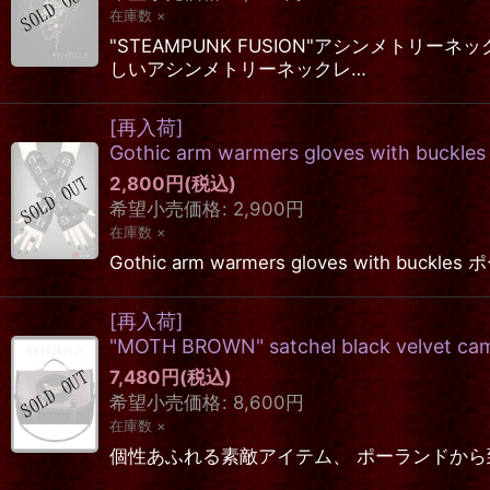
在庫数 ×
"STEAMPUNK FUSION"アシンメト
しいアシンメトリーネックレ…
[再入荷]
Gothic arm warmers gloves with buckles
2,800
円
(税込)
希望小売価格
:
2,900
円
在庫数 ×
Gothic arm warmers gloves w
[再入荷]
"MOTH BROWN" satchel black velvet c
7,480
円
(税込)
希望小売価格
:
8,600
円
在庫数 ×
個性あふれる素敵アイテム、 ポーランドから到着しましたゴ