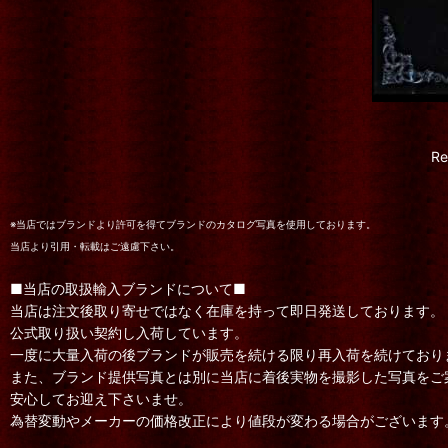
R
※当店ではブランドより許可を得てブランドのカタログ写真を使用しております。
当店より引用・転載はご遠慮下さい。
■当店の取扱輸入ブランドについて■
当店は注文後取り寄せではなく在庫を持って即日発送しております。
公式取り扱い契約し入荷しています。
一度に大量入荷の後ブランドが販売を続ける限り再入荷を続けており
また、ブランド提供写真とは別に当店に着後実物を撮影した写真をご
安心してお迎え下さいませ。
為替変動やメーカーの価格改正により値段が変わる場合がございます