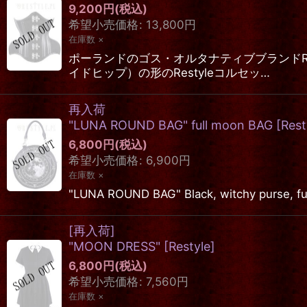
9,200
円
(税込)
希望小売価格
:
13,800
円
在庫数 ×
ポーランドのゴス・オルタナティブブランドR
イドヒップ）の形のRestyleコルセッ…
再入荷
"LUNA ROUND BAG" full moon BAG
[
Rest
6,800
円
(税込)
希望小売価格
:
6,900
円
在庫数 ×
"LUNA ROUND BAG" Black, witchy 
[再入荷]
"MOON DRESS"
[
Restyle
]
6,800
円
(税込)
希望小売価格
:
7,560
円
在庫数 ×