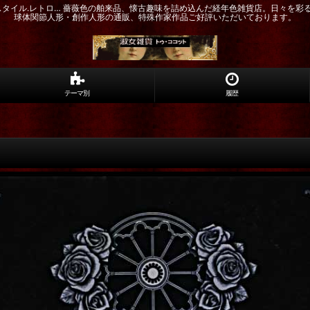
ドスタイル.レトロ… 薔薇色の舶来品、懐古趣味を詰め込んだ経年色雑貨店。日々を彩
球体関節人形・創作人形の通販、特殊作家作品ご好評いただいております。
テーマ別
履歴