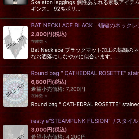
Skeleton leggings 個性あふれ
ギンス。 92％ポリ…
BAT NECKLACE BLACK 蝙蝠のネックレ
2,800
円
(税込)
在庫数 ×
Bat Necklace ブラックマット加工
なお洒落にしなやかに似合います。…
Round bag " CATHEDRAL ROSETTE" staine
6,800
円
(税込)
希望小売価格
:
7,200
円
在庫数 ×
Round bag " CATHEDRAL ROSETTE" 
restyle"STEAMPUNK FUSION"リス
3,000
円
(税込)
希望小売価格
:
4,200
円