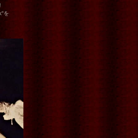
!
k"を