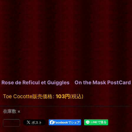
Rose de Reficul et Guiggles On the Mask PostCard
Toe Cocotte販売価格
:
103
円
(税込)
在庫数 ×
Facebookでシェア