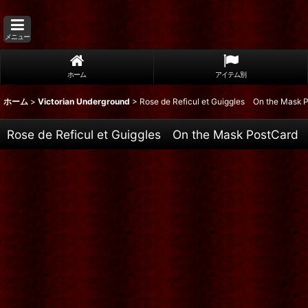
メニュー
ホーム
アイテム別
ホーム
>
Victorian Underground
>
Rose de Reficul et Guiggles On the Mask 
Rose de Reficul et Guiggles On the Mask PostCard