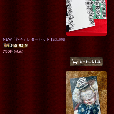
NEW「芥子」レターセット
[
武田錦
]
750
円
(税込)