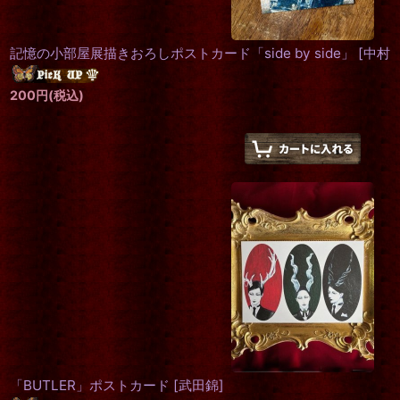
記憶の小部屋展描きおろしポストカード「side by side」
[
中村
200
円
(税込)
「BUTLER」ポストカード
[
武田錦
]