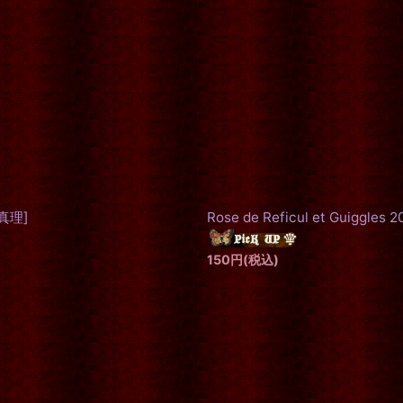
真理
]
Rose de Reficul et Guiggles 
150
円
(税込)