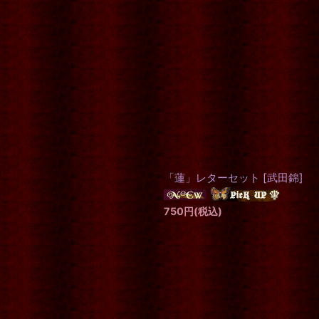
「蓮」レターセット
[
武田錦
]
750
円
(税込)