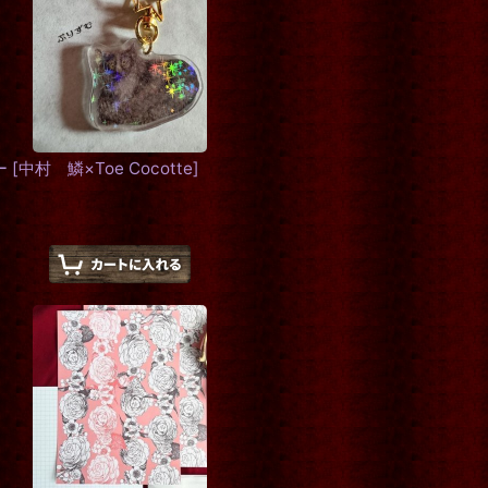
ー
[
中村 鱗×Toe Cocotte
]