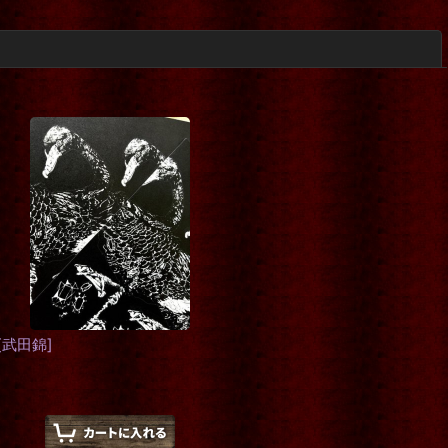
閉じる
[
武田錦
]