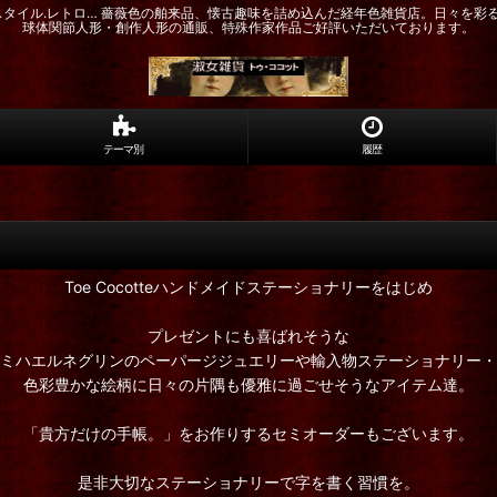
ドスタイル.レトロ… 薔薇色の舶来品、懐古趣味を詰め込んだ経年色雑貨店。日々を彩
球体関節人形・創作人形の通販、特殊作家作品ご好評いただいております。
テーマ別
履歴
Toe Cocotteハンドメイドステーショナリーをはじめ
プレゼントにも喜ばれそうな
ミハエルネグリンのペーパージジュエリーや輸入物ステーショナリー・
色彩豊かな絵柄に日々の片隅も優雅に過ごせそうなアイテム達。
「貴方だけの手帳。」をお作りするセミオーダーもございます。
是非大切なステーショナリーで字を書く習慣を。