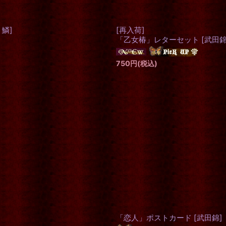
 鱗
]
[再入荷]
「乙女椿」レターセット
[
武田
750
円
(税込)
「恋人」ポストカード
[
武田錦
]