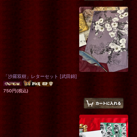
「沙羅双樹」レターセット
[
武田錦
]
750
円
(税込)