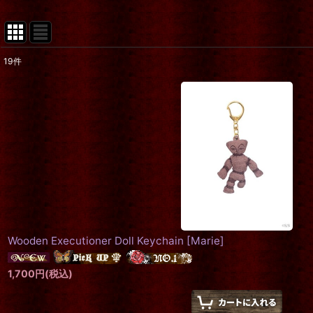
19
件
表示数
:
在庫あり
並び順
:
Wooden Executioner Doll Keychain
[
Marie
]
1,700
円
(税込)