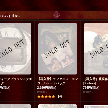
らもおすすめ。
ティークブラウンスクエ
【再入荷】ラファエロ エン
［再入荷］蔓薔薇
ッグ
ジェルトートバッグ
[
3colors
]
0円
(税込)
2,160円
(税込)
734円
(税込)
×
在庫数 ×
在庫数 ×
1
件