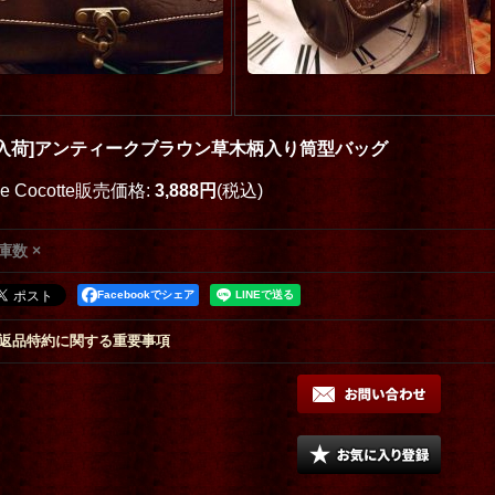
再入荷]アンティークブラウン草木柄入り筒型バッグ
oe Cocotte販売価格
:
3,888円
(税込)
庫数 ×
Facebookでシェア
返品特約に関する重要事項
oti MOON マットな
mechanisch schmetterling
jolly penelope
[
B
バッチ
[
koti
]
[
Blood B.
]
24,000円
(税込)
込)
19,000円
(税込)
1
件