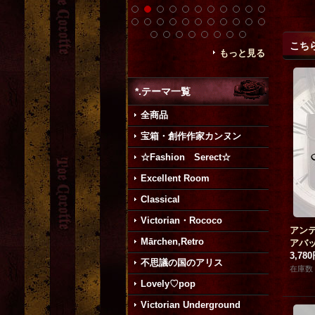
こち
もっと見る
*.テーマ一覧
全商品
宝箱・創作作家カンヌン
☆Fashion Serect☆
Excellent Room
Classical
Victorian・Rococo
アン
Mārchen,Retro
アバ
3,78
不思議の国のアリス
在庫数 
Lovely♡pop
Victorian Underground