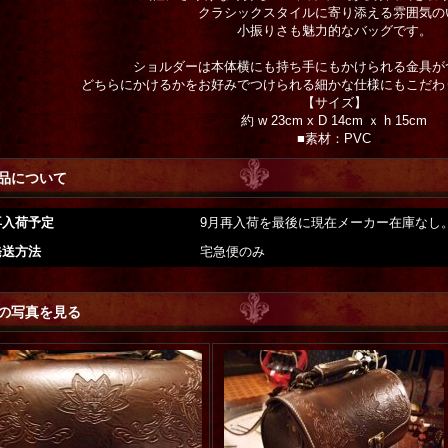
クラシックスタイルに寄り添える雰囲気の
小振りさも魅力的なバッグです。
ショルダーは本体横にも持ち手にもかけられる金具が
どちらにかけるかをお好みでつけられる細かな仕様にもこだわ
【サイズ】
約 w 23cm x D 14cm ｘ h 15cm
■素材：PVC
品について
再入荷予定
9月再入荷を最後に現在メーカー在庫なし
発送方法
宅急便のみ
の写真を見る