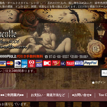
薇色・オールドスタイル・レトロ・・・ 忘れかけたもの、探し物を詰め込んだ、経年色雑
人形の通販、インテリア、雑貨、衣装などを取り揃えております。[ゴスロリ通販/スチーム
ンご注文24時間承ります。
ログイン
■■ご利用案内■■
お支払い・発送方法など
■お問い合せ■
Toe 
をお送りしています。