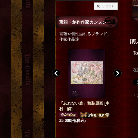
リセット
宝箱・創作作家カンヌン
書籍や個性溢れるブランド、
作家作品達
[
T
在
「忘れない庭」額装原画
[
中
【再入荷】銀製 小鳥リング
再入荷 k
村 鱗
]
「枝」
[
烏有-UYU-
]
お月さま
2,808円
(税込)
希望小売価格
:
2,835円
5,000円
(税込)
400円
(税