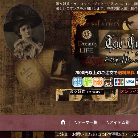
淑女雑貨トゥココット。ヴィクトリアン、ロココ、薔
優しいロマンスをお届けします。球体関節人形・創作
オンライ
*.テーマ一覧
*.アイテム別
ご注文・お問い合わせには必ず手動のメール