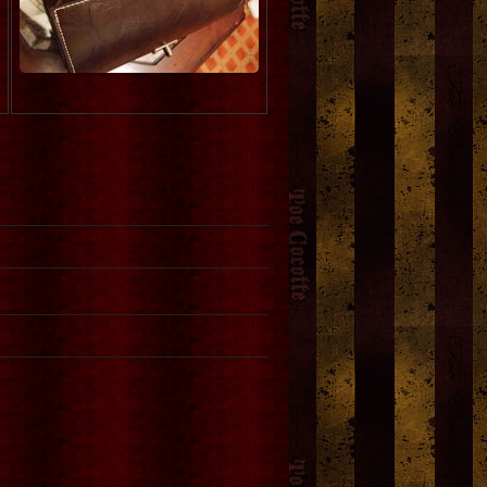
lood B.
]
no.01 烏のくるみボタン
[Super SALE!]
[
Beelzebub(ベルゼブブ)
]
PLAY BOY necktie
[
aski
1,800円
(税込)
for the moon.
]
2,500円
(税込)
希望小売価格
:
6,500円