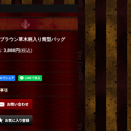
クブラウン草木柄入り筒型バッグ
格
:
3,888円
(税込)
ookでシェア
事項