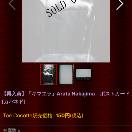
【再入荷】「キマエラ」Arata Nakajima ポストカード
[
カバネド
]
Toe Cocotte販売価格
:
150
円
(税込)
在庫数 ×