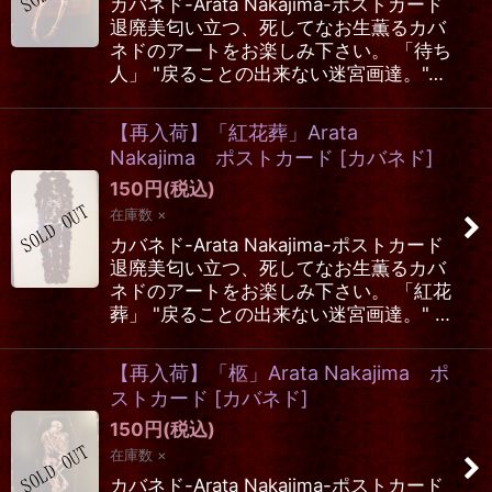
カバネド-Arata Nakajima-ポストカード
退廃美匂い立つ、死してなお生薫るカバ
ネドのアートをお楽しみ下さい。 「待ち
人」 "戻ることの出来ない迷宮画達。"…
【再入荷】「紅花葬」Arata
Nakajima ポストカード
[
カバネド
]
150
円
(税込)
在庫数 ×
カバネド-Arata Nakajima-ポストカード
退廃美匂い立つ、死してなお生薫るカバ
ネドのアートをお楽しみ下さい。 「紅花
葬」 "戻ることの出来ない迷宮画達。" …
【再入荷】「柩」Arata Nakajima ポ
ストカード
[
カバネド
]
150
円
(税込)
在庫数 ×
カバネド-Arata Nakajima-ポストカード