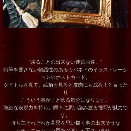
"戻ることの出来ない迷宮画達。"
特筆を要さない物語性のあるカバネドのイラストレーシ
ョンのポストカード。
タイトルを見て、絵柄を見ると皮肉にも成程！と言った
り
こういう事か！と唸る気分になります。
微細な表現力を持ち、隅々に思い染み渡る描写が魅力で
す。
持ち主それぞれが背景を思い描く事の出来そうな
シチュエーション群をお楽しみ下さいませ。