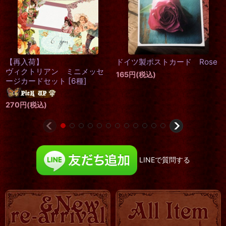
koti 妖怪ポストカード
[
koti
]
［再入荷］クラシカルホワイ
ト多目的メッセージカード
150
円
(税込)
[
がま口
]
410
円
(税込)
LINEで質問する