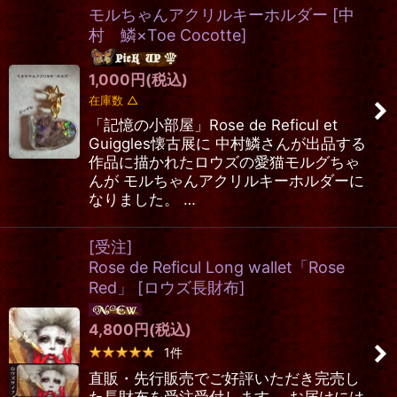
モルちゃんアクリルキーホルダー
[
中
村 鱗×Toe Cocotte
]
1,000
円
(税込)
在庫数 △
「記憶の小部屋」Rose de Reficul et
Guiggles懐古展に 中村鱗さんが出品する
作品に描かれたロウズの愛猫モルグちゃ
んが モルちゃんアクリルキーホルダーに
なりました。 …
[受注]
Rose de Reficul Long wallet「Rose
Red」
[
ロウズ長財布
]
4,800
円
(税込)
1
件
直販・先行販売でご好評いただき完売し