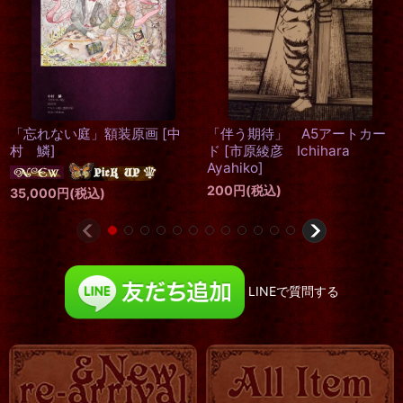
「忘れない庭」額装原画
[
中
「伴う期待」 A5アートカー
村 鱗
]
ド
[
市原綾彦 Ichihara
Ayahiko
]
200
円
(税込)
35,000
円
(税込)
LINEで質問する