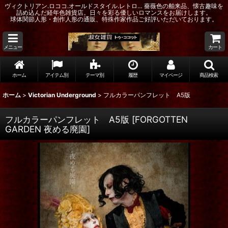
ヴィクトリアン.ロココ.オールドスタイル.レトロ… 薔薇色の舶来品、懐古趣味を
詰め込んだ経年色雑貨店。日々を彩る優しいロマンスをお届けします。
球体関節人形・創作人形の通販、特殊作家作品ご好評いただいております。
メニュー
カート
ホーム
アイテム別
テーマ別
履歴
マイページ
商品検索
ホーム
>
Victorian Underground
>
フルカラーパンフレット A5版
フルカラーパンフレット A5版
[
FORGOTTEN
GARDEN 夜める廃園
]