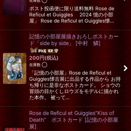
在庫数 ◯
ポスト投函便に限り送料無料 Rose de
Reficul et Guiggles 2024 憶の小部
屋」 Rose de Reficul et Guiggles懐…
記憶の小部屋展描きおろしポストカー
ド「side by side」
[
中村 鱗
]
200
円
(税込)
在庫数 ◯
「記憶の小部屋」Rose de Reficul et
Guiggles懐古展に出品する作品から お持
ち帰りに是非なポストカード。 ショウの
冒頭の目かくしロウズをモデルに描かれ
た本作。 被って…
Rose de Reficul et Guiggles”Kiss of
Death” ポストカード
[
記憶の小部屋
展
]