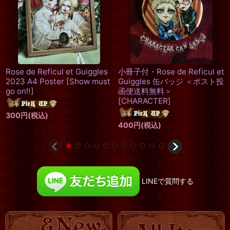
Rose de Reficul et
Guiggles A3ポスター
[
空の
トーキン
鳥かご
]
No.76
ose de Reficul et
したこの
800
円
(税込)
les 缶バッジ ＜ポスト投
1,500
円
(
料無料＞
CTER
]
税込)
LINEで質問する