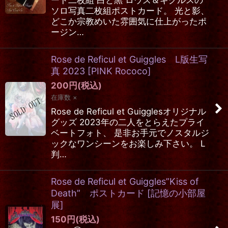
ソロ写真二枚組ポストカード。 光と影、
どこか宗教めいた雰囲気に仕上がったポ
ージン…
Rose de Reficul et Guiggles L版生写
真 2023
[
PINK Rococo
]
200
円
(税込)
在庫数 ×
Rose de Reficul et Guigglesオリジナル
グッズ 2023年の二人をとらえたプライ
ベートフォト、 是非お手元でノスタルジ
ックなワンシーンをお楽しみ下さい。 L
判…
Rose de Reficul et Guiggles”Kiss of
Death” ポストカード
[
記憶の小部屋
展
]
150
円
(税込)