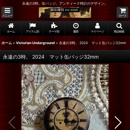
永遠の3時。缶バッジ。アンティーク時計のデザイン。
メニュー
カート
ホーム
アイテム別
テーマ別
履歴
マイページ
商品検索
ホーム
>
Victorian Underground
>
永遠の3時。 2024 マット缶バッジ32mm
永遠の3時。 2024 マット缶バッジ32mm