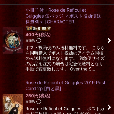
小冊子付・Rose de Reficul et
Guiggles 缶バッジ ＜ポスト投函便送
料無料＞
[
CHARACTER
]
400
円
(税込)
在庫数 ◯
ポスト投函便のみ送料無料です。 こちら
を同時購入でポスト投函のアイテム同梱
のみ送料無料になります。 宅急便サイズ
のお品を注文の場合は宅急便送料となり
手動で変更致します。 Over the S…
Rose de Reficul et Guiggles 2019 Post
Card 2p
[
白と黒
]
250
円
(税込)
在庫数 ◯
Rose de Reficul et Guiggles ポストカ
ード二枚組 白と黒 ロウズ＆ギグルスの