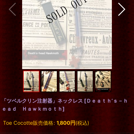
「ツベルクリン注射器」ネックレス
[
Ｄｅａｔｈ’ｓ－ｈ
ｅａｄ Ｈａｗｋｍｏｔｈ
]
Toe Cocotte販売価格
:
1,800
円
(税込)