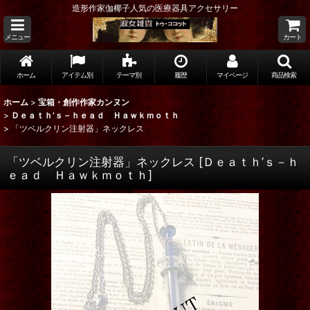
造形作家伽椰子人気の医療器具アクセサリー
メニュー
カート
ホーム
アイテム別
テーマ別
履歴
マイページ
商品検索
ホーム
>
宝箱・創作作家カンヌン
>
Ｄｅａｔｈ’ｓ－ｈｅａｄ Ｈａｗｋｍｏｔｈ
>
「ツベルクリン注射器」ネックレス
「ツベルクリン注射器」ネックレス
[
Ｄｅａｔｈ’ｓ－ｈ
ｅａｄ Ｈａｗｋｍｏｔｈ
]