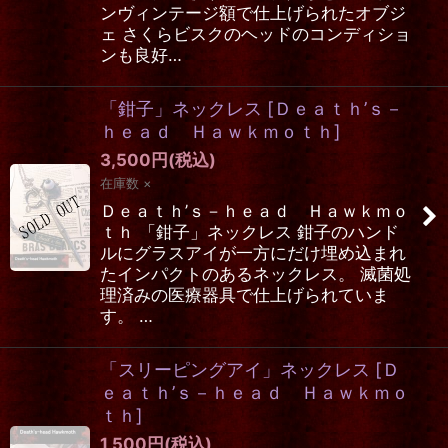
ンヴィンテージ額で仕上げられたオブジ
ェ さくらビスクのヘッドのコンディショ
ンも良好…
「鉗子」ネックレス
[
Ｄｅａｔｈ’ｓ－
ｈｅａｄ Ｈａｗｋｍｏｔｈ
]
3,500
円
(税込)
在庫数 ×
Ｄｅａｔｈ’ｓ－ｈｅａｄ Ｈａｗｋｍｏ
ｔｈ 「鉗子」ネックレス 鉗子のハンド
ルにグラスアイが一方にだけ埋め込まれ
たインパクトのあるネックレス。 滅菌処
理済みの医療器具で仕上げられていま
す。 …
「スリーピングアイ」ネックレス
[
Ｄ
ｅａｔｈ’ｓ－ｈｅａｄ Ｈａｗｋｍｏ
ｔｈ
]
1,500
円
(税込)