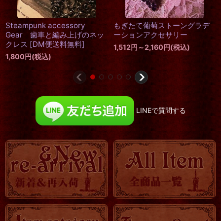
リップネックレス
ピクチャーア
「Antique 
0
円
(税込)
萄ストーングラデ
1,058
円
～1,4
希望小売価格
:
800
円
クセサリー
60
円
(税込)
LINEで質問する