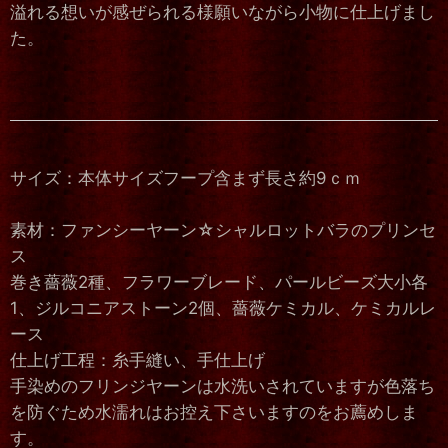
溢れる想いが感ぜられる様願いながら小物に仕上げまし
た。
サイズ：本体サイズフープ含まず長さ約9ｃｍ
素材：ファンシーヤーン☆シャルロットバラのプリンセ
ス
巻き薔薇2種、フラワーブレード、パールビーズ大小各
1、ジルコニアストーン2個、薔薇ケミカル、ケミカルレ
ース
仕上げ工程：糸手縫い、手仕上げ
手染めのフリンジヤーンは水洗いされていますが色落ち
を防ぐため水濡れはお控え下さいますのをお薦めしま
す。