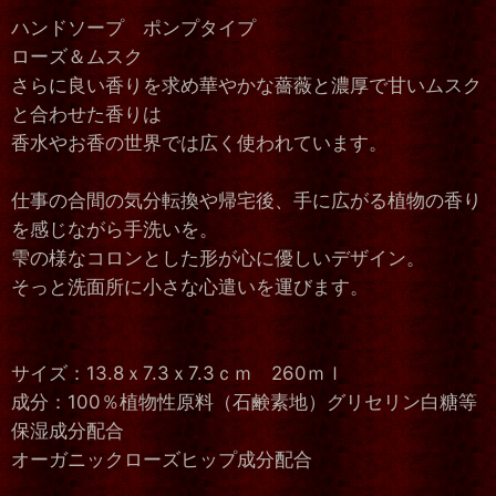
ハンドソープ ポンプタイプ
ローズ＆ムスク
さらに良い香りを求め華やかな薔薇と濃厚で甘いムスク
と合わせた香りは
香水やお香の世界では広く使われています。
仕事の合間の気分転換や帰宅後、手に広がる植物の香り
を感じながら手洗いを。
雫の様なコロンとした形が心に優しいデザイン。
そっと洗面所に小さな心遣いを運びます。
サイズ：13.8ｘ7.3ｘ7.3ｃｍ 260ｍｌ
成分：100％植物性原料（石鹸素地）グリセリン白糖等
保湿成分配合
オーガニックローズヒップ成分配合