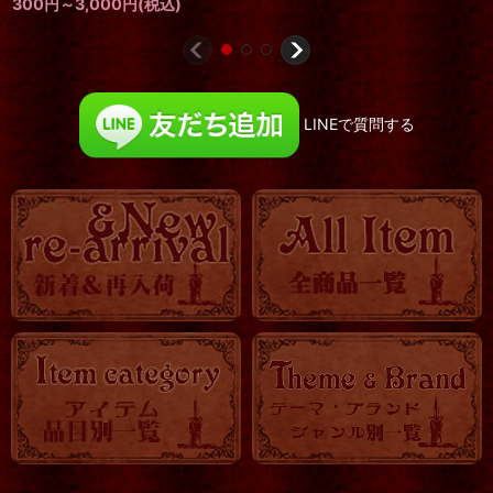
300
円
～3,000
円
(税込)
LINEで質問する