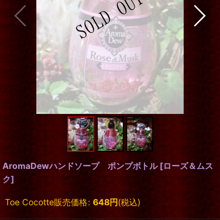
AromaDewハンドソープ ポンプボトル
[
ローズ＆ムス
ク
]
Toe Cocotte販売価格
:
648
円
(税込)