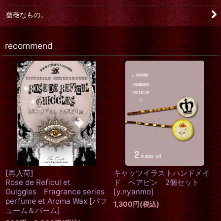
薔薇なもの。
recommend
1
[再入荷]
キャッツイラストハンドメイ
Rose de Reficul et
ド ヘアピン 2個セット
Guiggles Fragrance series
[
y.nyanmo
]
perfume et Aroma Wax
[
パフ
1,300
円
(税込)
ューム＆バーム
]