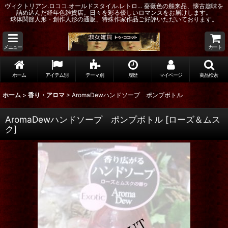
ヴィクトリアン.ロココ.オールドスタイル.レトロ… 薔薇色の舶来品、懐古趣味を
詰め込んだ経年色雑貨店。日々を彩る優しいロマンスをお届けします。
球体関節人形・創作人形の通販、特殊作家作品ご好評いただいております。
メニュー
カート
ホーム
アイテム別
テーマ別
履歴
マイページ
商品検索
ホーム
>
香り・アロマ
>
AromaDewハンドソープ ポンプボトル
AromaDewハンドソープ ポンプボトル
[
ローズ＆ムス
ク
]